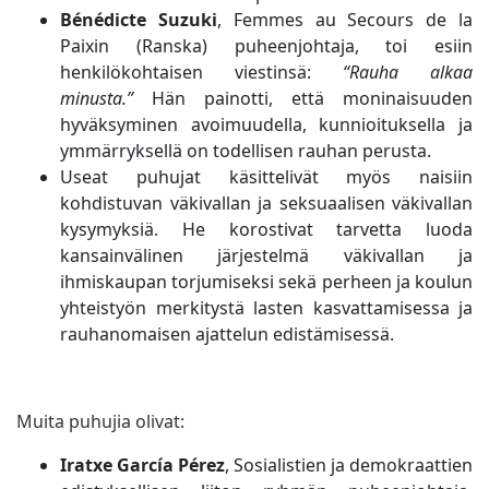
Bénédicte Suzuki
, Femmes au Secours de la
Paixin (Ranska) puheenjohtaja, toi esiin
henkilökohtaisen viestinsä:
“Rauha alkaa
minusta.”
Hän painotti, että moninaisuuden
hyväksyminen avoimuudella, kunnioituksella ja
ymmärryksellä on todellisen rauhan perusta.
Useat puhujat käsittelivät myös naisiin
kohdistuvan väkivallan ja seksuaalisen väkivallan
kysymyksiä. He korostivat tarvetta luoda
kansainvälinen järjestelmä väkivallan ja
ihmiskaupan torjumiseksi sekä perheen ja koulun
yhteistyön merkitystä lasten kasvattamisessa ja
rauhanomaisen ajattelun edistämisessä.
Muita puhujia olivat:
Iratxe García Pérez
, Sosialistien ja demokraattien