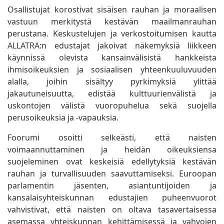
Osallistujat korostivat sisäisen rauhan ja moraalisen
vastuun merkitystä kestävän maailmanrauhan
perustana. Keskustelujen ja verkostoitumisen kautta
ALLATRA:n edustajat jakoivat näkemyksiä liikkeen
käynnissä olevista kansainvälisistä hankkeista
ihmisoikeuksien ja sosiaalisen yhteenkuuluvuuden
alalla, joihin sisältyy pyrkimyksiä ylittää
jakautuneisuutta, edistää kulttuurienvälistä ja
uskontojen välistä vuoropuhelua sekä suojella
perusoikeuksia ja -vapauksia.
Foorumi osoitti selkeästi, että naisten
voimaannuttaminen ja heidän oikeuksiensa
suojeleminen ovat keskeisiä edellytyksiä kestävän
rauhan ja turvallisuuden saavuttamiseksi. Euroopan
parlamentin jäsenten, asiantuntijoiden ja
kansalaisyhteiskunnan edustajien puheenvuorot
vahvistivat, että naisten on oltava tasavertaisessa
asemassa yhteiskunnan kehittämisessä ja vahvojen