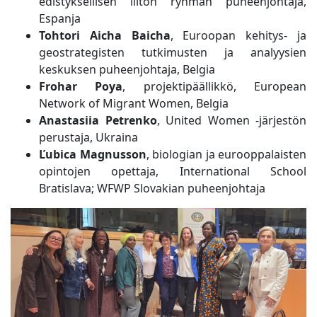
edistyksellisen liiton ryhmän puheenjohtaja,
Espanja
Tohtori Aicha Baicha
, Euroopan kehitys- ja
geostrategisten tutkimusten ja analyysien
keskuksen puheenjohtaja, Belgia
Frohar Poya
, projektipäällikkö, European
Network of Migrant Women, Belgia
Anastasiia Petrenko
, United Women -järjestön
perustaja, Ukraina
Ľubica Magnusson
, biologian ja eurooppalaisten
opintojen opettaja, International School
Bratislava; WFWP Slovakian puheenjohtaja