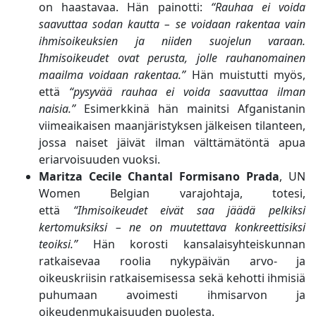
on haastavaa. Hän painotti:
“Rauhaa ei voida
saavuttaa sodan kautta – se voidaan rakentaa vain
ihmisoikeuksien ja niiden suojelun varaan.
Ihmisoikeudet ovat perusta, jolle rauhanomainen
maailma voidaan rakentaa.”
Hän muistutti myös,
että
“pysyvää rauhaa ei voida saavuttaa ilman
naisia.”
Esimerkkinä hän mainitsi Afganistanin
viimeaikaisen maanjäristyksen jälkeisen tilanteen,
jossa naiset jäivät ilman välttämätöntä apua
eriarvoisuuden vuoksi.
Maritza Cecile Chantal Formisano Prada
, UN
Women Belgian varajohtaja, totesi,
että
“Ihmisoikeudet eivät saa jäädä pelkiksi
kertomuksiksi – ne on muutettava konkreettisiksi
teoiksi.”
Hän korosti kansalaisyhteiskunnan
ratkaisevaa roolia nykypäivän arvo- ja
oikeuskriisin ratkaisemisessa sekä kehotti ihmisiä
puhumaan avoimesti ihmisarvon ja
oikeudenmukaisuuden puolesta.