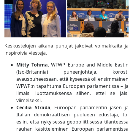
Keskustelujen aikana puhujat jakoivat voimakkaita ja
inspiroivia viestejä.
Mitty Tohma
, WFWP Europe and Middle Eastin
(Iso-Britannia) puheenjohtaja, korosti
avauspuheessaan, että kyseessä oli ensimmäinen
WFWP:n tapahtuma Euroopan parlamentissa – ja
ilmaisi luottamuksensa siihen, ettei se jäisi
viimeiseksi.
Cecilia Strada
, Euroopan parlamentin jäsen ja
Italian demokraattisen puolueen edustaja, toi
esiin, että nykyisessä geopoliittisessa tilanteessa
rauhan käsitteleminen Euroopan parlamentissa