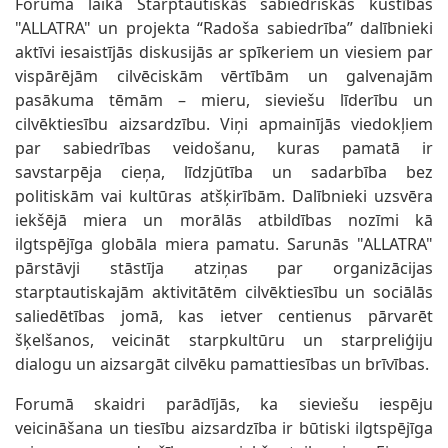
Foruma laikā Starptautiskās sabiedriskās kustības
"ALLATRA" un projekta “Radoša sabiedrība” dalībnieki
aktīvi iesaistījās diskusijās ar spīkeriem un viesiem par
vispārējām cilvēciskām vērtībām un galvenajām
pasākuma tēmām – mieru, sieviešu līderību un
cilvēktiesību aizsardzību. Viņi apmainījās viedokļiem
par sabiedrības veidošanu, kuras pamatā ir
savstarpēja cieņa, līdzjūtība un sadarbība bez
politiskām vai kultūras atšķirībām. Dalībnieki uzsvēra
iekšējā miera un morālās atbildības nozīmi kā
ilgtspējīga globāla miera pamatu. Sarunās "ALLATRA"
pārstāvji stāstīja atziņas par organizācijas
starptautiskajām aktivitātēm cilvēktiesību un sociālās
saliedētības jomā, kas ietver centienus pārvarēt
šķelšanos, veicināt starpkultūru un starpreliģiju
dialogu un aizsargāt cilvēku pamattiesības un brīvības.
Forumā skaidri parādījās, ka sieviešu iespēju
veicināšana un tiesību aizsardzība ir būtiski ilgtspējīga