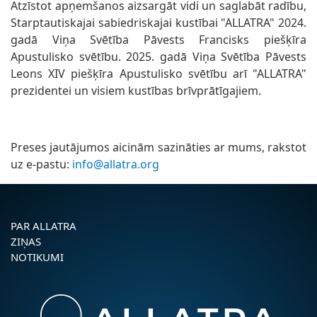
Atzīstot apņemšanos aizsargāt vidi un saglabāt radību,
Starptautiskajai sabiedriskajai kustībai "ALLATRA" 2024.
gadā Viņa Svētība Pāvests Francisks piešķīra
Apustulisko svētību. 2025. gadā Viņa Svētība Pāvests
Leons XIV piešķīra Apustulisko svētību arī "ALLATRA"
prezidentei un visiem kustības brīvprātīgajiem.
Preses jautājumos aicinām sazināties ar mums, rakstot
uz e-pastu:
info@allatra.org
PAR ALLATRA
ZIŅAS
NOTIKUMI