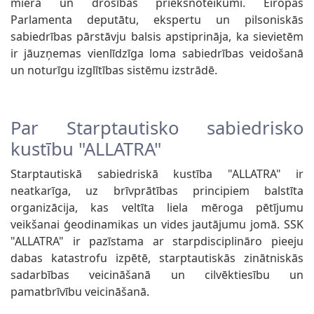
miera un drošības priekšnoteikumi. Eiropas
Parlamenta deputātu, ekspertu un pilsoniskās
sabiedrības pārstāvju balsis apstiprināja, ka sievietēm
ir jāuzņemas vienlīdzīga loma sabiedrības veidošanā
un noturīgu izglītības sistēmu izstrādē.
Par Starptautisko sabiedrisko
kustību "ALLATRA"
Starptautiskā sabiedriskā kustība "ALLATRA" ir
neatkarīga, uz brīvprātības principiem balstīta
organizācija, kas veltīta liela mēroga pētījumu
veikšanai ģeodinamikas un vides jautājumu jomā. SSK
"ALLATRA" ir pazīstama ar starpdisciplināro pieeju
dabas katastrofu izpētē, starptautiskās zinātniskās
sadarbības veicināšanā un cilvēktiesību un
pamatbrīvību veicināšanā.