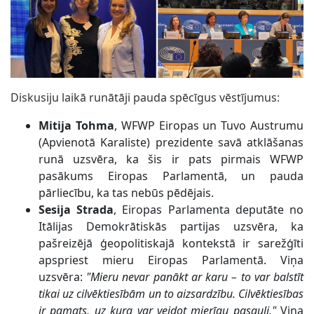
Diskusiju laikā runātāji pauda spēcīgus vēstījumus:
Mitija Tohma
, WFWP Eiropas un Tuvo Austrumu
(Apvienotā Karaliste) prezidente savā atklāšanas
runā uzsvēra, ka šis ir pats pirmais WFWP
pasākums Eiropas Parlamentā, un pauda
pārliecību, ka tas nebūs pēdējais.
Sesija Strada
, Eiropas Parlamenta deputāte no
Itālijas Demokrātiskās partijas uzsvēra, ka
pašreizējā ģeopolitiskajā kontekstā ir sarežģīti
apspriest mieru Eiropas Parlamentā. Viņa
uzsvēra:
"Mieru nevar panākt ar karu – to var balstīt
tikai uz cilvēktiesībām un to aizsardzību. Cilvēktiesības
ir pamats, uz kura var veidot mierīgu pasauli."
Viņa