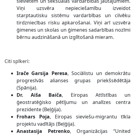
sievietēm un seksuālās vardarbības jautājumiem.
Viņi uzsvēra nepieciešamību izveidot
starptautisku sistēmu vardarbības un cilvēku
tirdzniecības risku apkarošanai. Viņi arī uzsvēra
ģimenes un skolas un ģimenes sadarbības nozīmi
bērnu audzināšanā un izglītošanā mieram.
Citi spīkeri:
Irače Garsija Peresa
, Sociālistu un demokrātu
progresīvās alianses grupas priekšsēdētāja
(Spānija).
Dr. Aiša Baiča
, Eiropas Attīstības un
ģeostratēģisko pētījumu un analīzes centra
prezidente (Beļģija).
Frohars Poja
, Eiropas sieviešu-migrantu tīkla
projektu vadītājs (Beļģija).
Anastasija Petrenko
, Organizācijas “United