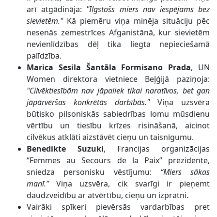
arī atgādināja:
"Ilgstošs miers nav iespējams bez
sievietēm."
Kā piemēru viņa minēja situāciju pēc
nesenās zemestrīces Afganistānā, kur sievietēm
nevienlīdzības dēļ tika liegta nepieciešamā
palīdzība.
Marica Sesila Šantāla Formisano Prada
, UN
Women direktora vietniece Beļģijā paziņoja:
"Cilvēktiesībām nav jāpaliek tikai naratīvos, bet gan
jāpārvēršas konkrētās darbībās."
Viņa uzsvēra
būtisko pilsoniskās sabiedrības lomu mūsdienu
vērtību un tiesību krīzes risināšanā, aicinot
cilvēkus atklāti aizstāvēt cieņu un taisnīgumu.
Benedikte Suzuki
, Francijas organizācijas
“Femmes au Secours de la Paix” prezidente,
sniedza personisku vēstījumu:
“Miers sākas
manī.”
Viņa uzsvēra, cik svarīgi ir pieņemt
daudzveidību ar atvērtību, cieņu un izpratni.
Vairāki spīkeri pievērsās vardarbības pret