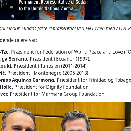
 Elnour, Sudans faste repræsentant ved FN i Wien med ALLATRA-
dende talere var:
-Tze,
Præsident for Federation of World Peace and Love (F
aga Serrano,
Præsident i Ecuador (1997);
ouki,
Præsident i Tunesien (2011-2014);
ić,
Præsident i Montenegro (2006-2018);
omas Aquinas Carmona,
Præsident for Trinidad og Tobago
Holle,
Præsident for Dignity Foundation;
ver,
Præsident for Marmara Group Foundation.