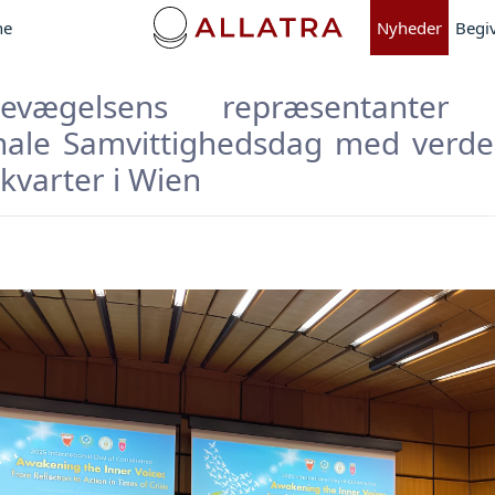
ne
Nyheder
Begi
-bevægelsens repræsentante
nale Samvittighedsdag med verde
kvarter i Wien