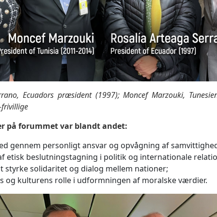
rrano, Ecuadors præsident (1997); Moncef Marzouki, Tunesie
rivillige
er på forummet var blandt andet:
ed gennem personligt ansvar og opvågning af samvittighe
f etisk beslutningstagning i politik og internationale relati
t styrke solidaritet og dialog mellem nationer;
 og kulturens rolle i udformningen af moralske værdier.