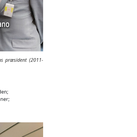
ns præsident (2011-
den;
oner;