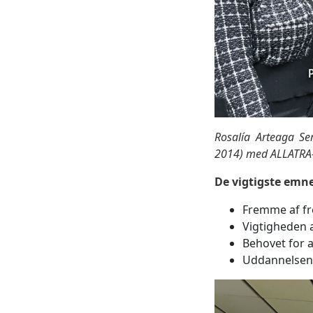
Rosalía Arteaga Se
2014) med ALLATRA-f
De vigtigste emn
Fremme af fr
Vigtigheden a
Behovet for a
Uddannelsens