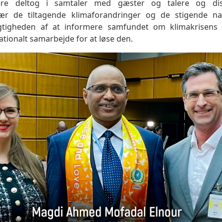
ere deltog i samtaler med gæster og talere og dis
sær de tiltagende klimaforandringer og de stigende nat
gtigheden af at informere samfundet om klimakrisens
ationalt samarbejde for at løse den.