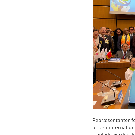
Repræsentanter for
af den internatio
samlede verdensle