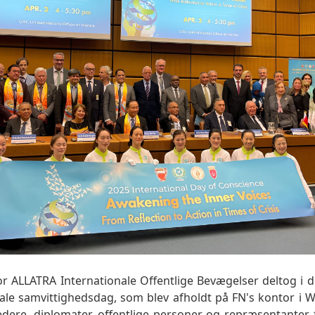
 ALLATRA Internationale Offentlige Bevægelser deltog i den
nale samvittighedsdag, som blev afholdt på FN's kontor i 
dere, diplomater, offentlige personer og repræsentanter f