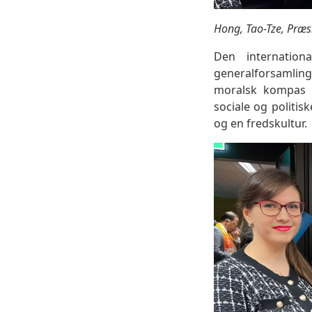
Hong, Tao-Tze, Præs
Den internation
generalforsamlin
moralsk kompas i
sociale og politis
og en fredskultur.