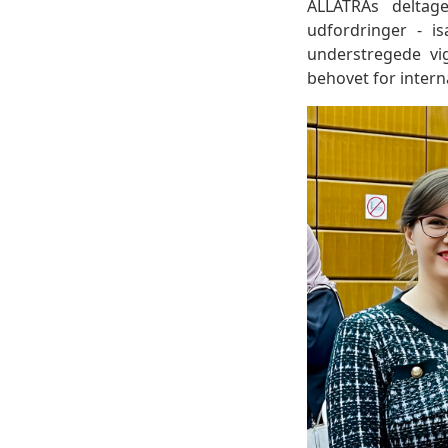
ALLATRAs deltag
udfordringer - i
understregede vi
behovet for intern