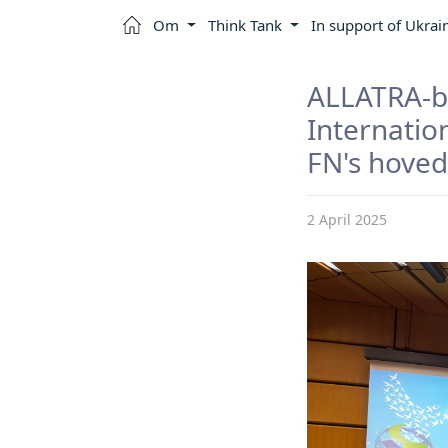
Om
Think Tank
In support of Ukrai
ALLATRA
Internatio
FN's hoved
2 April 2025