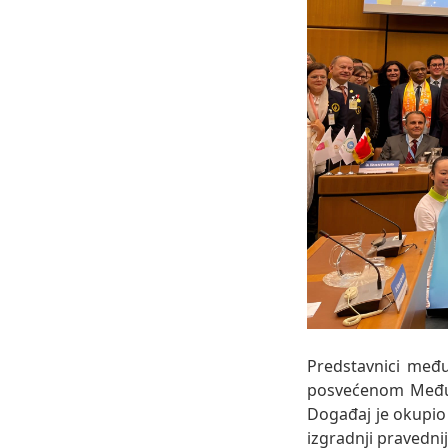
Predstavnici međ
posvećenom Međun
Događaj je okupio 
izgradnji pravednij