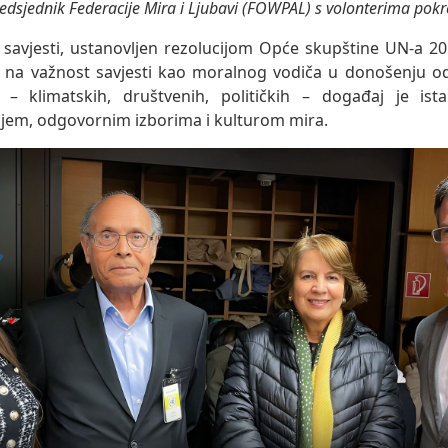
redsjednik Federacije Mira i Ljubavi (FOWPAL) s volonterima pok
avjesti, ustanovljen rezolucijom Opće skupštine UN-a 20
jude na važnost savjesti kao moralnog vodiča u donošenju o
a – klimatskih, društvenih, političkih – događaj je is
jem, odgovornim izborima i kulturom mira.