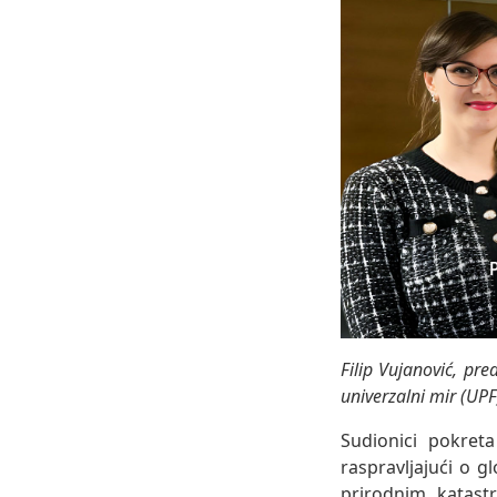
Filip Vujanović, pre
univerzalni mir (UP
Sudionici pokret
raspravljajući o 
prirodnim katast