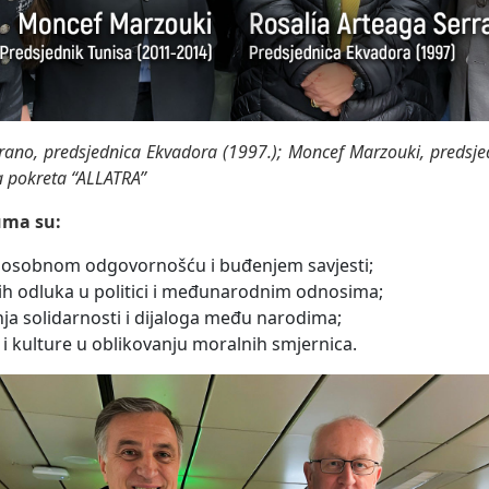
rano, predsjednica Ekvadora (1997.); Moncef Marzouki, predsje
a pokreta “ALLATRA”
uma su:
ta osobnom odgovornošću i buđenjem savjesti;
kih odluka u politici i međunarodnim odnosima;
ja solidarnosti i dijaloga među narodima;
i kulture u oblikovanju moralnih smjernica.