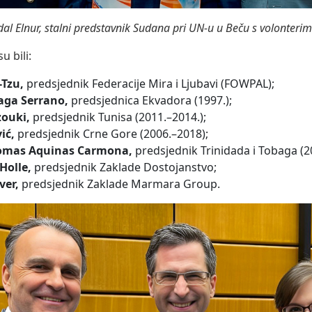
 Elnur, stalni predstavnik Sudana pri UN-u u Beču s volonteri
u bili:
-Tzu,
predsjednik Federacije Mira i Ljubavi (FOWPAL);
aga Serrano,
predsjednica Ekvadora (1997.);
ouki,
predsjednik Tunisa (2011.–2014.);
ić,
predsjednik Crne Gore (2006.–2018);
omas Aquinas Carmona,
predsjednik Trinidada i Tobaga (2
Holle,
predsjednik Zaklade Dostojanstvo;
ver,
predsjednik Zaklade Marmara Group.