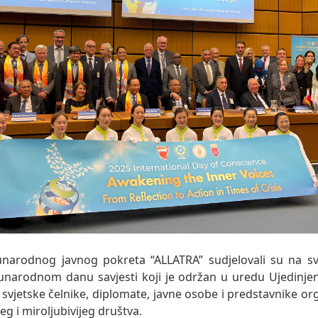
unarodnog javnog pokreta “ALLATRA” sudjelovali su na 
arodnom danu savjesti koji je održan u uredu Ujedinjen
svjetske čelnike, diplomate, javne osobe i predstavnike org
eg i miroljubivijeg društva.