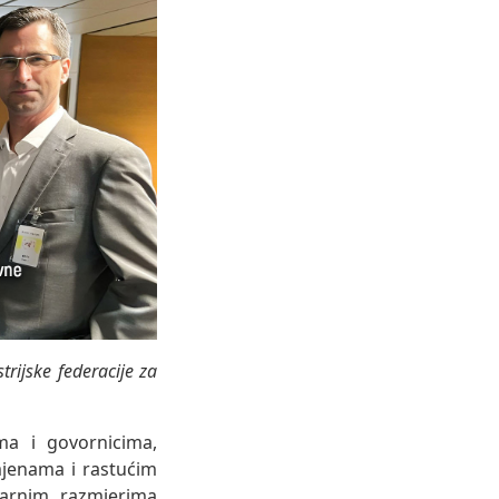
trijske federacije za
ma i govornicima,
mjenama i rastućim
varnim razmjerima