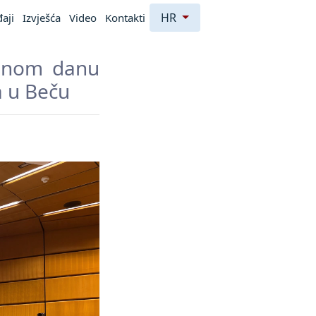
HR
aji
Izvješća
Video
Kontakti
odnom danu
a u Beču