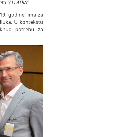
reta “ALLATRA”
19. godine, ima za
dluka. U kontekstu
taknuo potrebu za