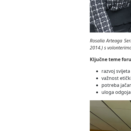
Rosalia Arteaga Ser
2014.) s volonterim
Ključne teme for
razvoj svije
važnost etič
potreba jačan
uloga odgoja 