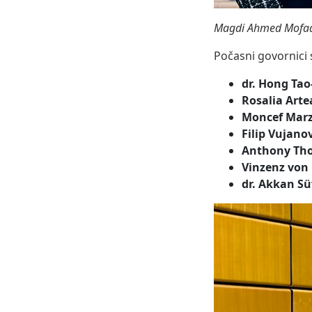
Magdi Ahmed Mofadal
Počasni govornici s
dr. Hong Tao
Rosalia Arte
Moncef Marz
Filip Vujanov
Anthony Th
Vinzenz von 
dr. Akkan Sü