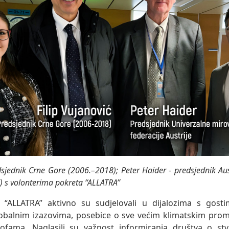
dsjednik Crne Gore (2006.–2018); Peter Haider - predsjednik Aus
F) s volonterima pokreta “ALLATRA”
a “ALLATRA” aktivno su sudjelovali u dijalozima s gosti
globalnim izazovima, posebice o sve većim klimatskim pro
rofama. Naglasili su važnost informiranja društva o st