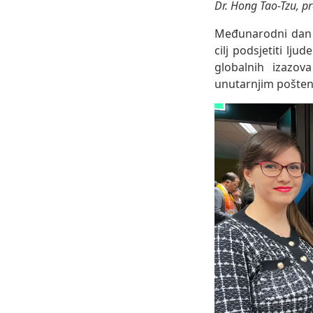
Dr. Hong Tao-Tzu, p
Međunarodni dan s
cilj podsjetiti l
globalnih izazov
unutarnjim pošten