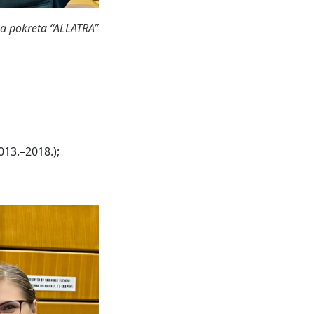
ma pokreta “ALLATRA”
013.–2018.);