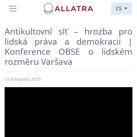
CS
Antikultovní síť – hrozba pro
lidská práva a demokracii |
Konference OBSE o lidském
rozměru Varšava
15 listopadu 2025