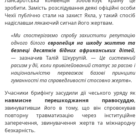
Лансаротська конвенція зобов'язує країну це
зробити. Замість розслідування деякі офіційні особи
Чехії публічно стали на захист Яхла, у такий спосіб
надіславши лякаючий сигнал його жертвам.
«Ми спостерігаємо спробу захистити репутацію
одного білого
європейця на шкоду життю та
безпеці десятків бідних африканських дітей
,
—
зазначив Талій Шкурупій.
— Це системний
расизм у дії, коли привілейований статус за расою і
національністю переважає базові принципи
гуманності та справедливості стосовно жертв».
Учасники брифінгу засудили дії чеського уряду як
навмисне перешкоджання правосуддю
,
звинувативши його в тому, що він спровокував
повторну травматизацію через інституційне
заперечення, звинувачення жертв та міжнародну
безкарність.