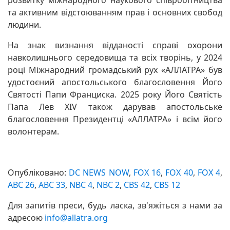
розвитку міжнародного наукового співробітництва
та активним відстоюванням прав і основних свобод
людини.
На знак визнання відданості справі охорони
навколишнього середовища та всіх творінь, у 2024
році Міжнародний громадський рух «АЛЛАТРА» був
удостоєний апостольського благословення Його
Святості Папи Франциска. 2025 року Його Святість
Папа Лев XIV також дарував апостольське
благословення Президентці «АЛЛАТРА» і всім його
волонтерам.
Опубліковано:
DC NEWS NOW
,
FOX 16
,
FOX 40
,
FOX 4
,
ABC 26
,
ABC 33
,
NBC 4
,
NBC 2
,
CBS 42
,
CBS 12
Для запитів преси, будь ласка, зв'яжіться з нами за
адресою
info@allatra.org