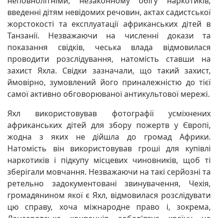
неповнолітніми, незаконному обігу наркотиків,
введенні дітям невідомих речовин, актах садистської
жорстокості та експлуатації африканських дітей в
Танзанії. Незважаючи на численні докази та
показання свідків, чеська влада відмовилася
проводити розслідування, натомість ставши на
захист Яхла. Свідки зазначали, що такий захист,
ймовірно, зумовлений його приналежністю до тієї
самої активно обговорюваної антикультової мережі.
Яхл використовував фотографії усміхнених
африканських дітей для збору пожертв у Європі,
жодна з яких не дійшла до громад Африки.
Натомість він використовував гроші для купівлі
наркотиків і підкупу місцевих чиновників, щоб ті
зберігали мовчання. Незважаючи на такі серйозні та
ретельно задокументовані звинувачення, Чехія,
громадянином якої є Яхл, відмовилася розслідувати
цю справу, хоча міжнародне право і, зокрема,