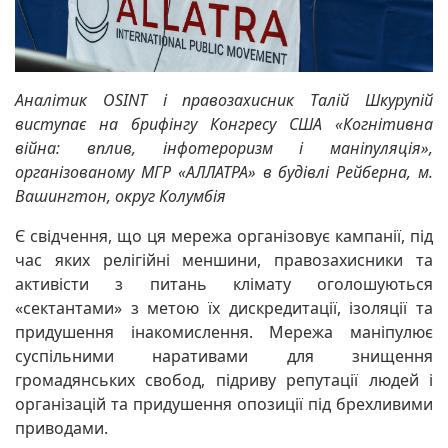
Аналітик OSINT і правозахисник Талій Шкурупій
виступає на брифінгу Конгресу США «Когнітивна
війна: вплив, інфотероризм і маніпуляція»,
організованому МГР «АЛЛАТРА» в будівлі Рейберна, м.
Вашингтон, округ Колумбія
Є свідчення, що ця мережа організовує кампанії, під
час яких релігійні меншини, правозахисники та
активісти з питань клімату оголошуються
«сектантами» з метою їх дискредитації, ізоляції та
придушення інакомислення. Мережа маніпулює
суспільними наративами для знищення
громадянських свобод, підриву репутації людей і
організацій та придушення опозиції під брехливими
приводами.