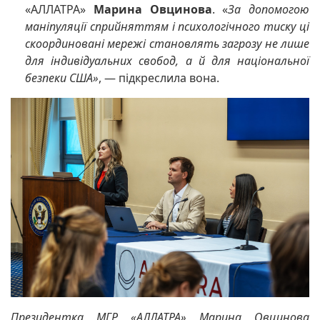
«АЛЛАТРА»
Марина Овцинова
. «
За допомогою
маніпуляції сприйняттям і психологічного тиску ці
скоординовані мережі становлять загрозу не лише
для індивідуальних свобод, а й для національної
безпеки США»
, — підкреслила вона.
Президентка МГР «АЛЛАТРА» Марина Овцинова