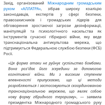
Захід, організований
Міжнародним громадським
рухом «АЛЛАТРА»
, зібрав широку коаліцію
законодавців, експертів у сфері безпеки,
правозахисників і громадських лідерів для
обговорення зростаючої загрози дезінформації,
маніпуляцій та психологічного насильства як
інструментів сучасної гібридної війни, яку веде
транснаціональна антикультова мережа, що
підтримується Федеральною службою безпеки (ФСБ)
Росії.
«Ця форма атаки не руйнує суспільство бомбами.
Вона роз'їдає його зсередини за допомогою
когнітивної війни. Ми з високим ступенем
впевненості припускаємо, що ці методи
розробляються і застосовуються скоординованою
транснаціональною мережею, що являє собою
нову форму гібридного тероризму»
, — заявила
президентка Міжнародного громадського руху