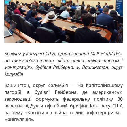
Брифінг у Конгресі США, організований МГР «АЛЛАТРА»
на тему «Когнітивна війна: вплив, інфотероризм і
маніпуляція», будівля Рейберна, м. Вашингтон, округ
Колумбія
Вашингтон, округ Колумбія — На Капітолійському
пагорбі, в будівлі Рейберна, де американські
законодавці формують федеральну політику, 30
вересня відбувся офіційний брифінг Конгресу США
на тему «Когнітивна війна: вплив, інфотероризм і
маніпуляція».