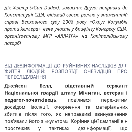
Дік Хеллер («Gun Dude»), захисник Другої поправки до
Конституції США, відомий своєю роллю у знаменитій
справі Верховного суду 2008 року «Округ Колумбія
проти Хеллера», взяв участь у брифінгу Конгресу США,
організованому МГР «АЛЛАТРА» на Капітолійському
пагорбі
ВІД ДЕЗІНФОРМАЦІЇ ДО РУЙНІВНИХ НАСЛІДКІВ ДЛЯ
ЖИТТЯ ЛЮДЕЙ: РОЗПОВІДІ ОЧЕВИДЦІВ ПРО
ПЕРЕСЛІДУВАННЯ
Джейсон Белл, відставний сержант
Національної гвардії штату Мічиган, ветеран і
педагог-початківець
, поділився пережитим
досвідом ізоляції, очорнення та матеріальних
збитків після того, як неправдиві звинувачення
пов'язали його з «культом». Коріння цієї кампанії він
простежив у тактиках дезінформації, що