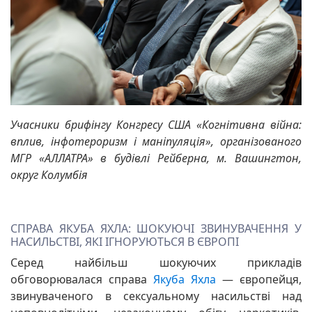
Учасники брифінгу Конгресу США «Когнітивна війна:
вплив, інфотероризм і маніпуляція», організованого
МГР «АЛЛАТРА» в будівлі Рейберна, м. Вашингтон,
округ Колумбія
СПРАВА ЯКУБА ЯХЛА: ШОКУЮЧІ ЗВИНУВАЧЕННЯ У
НАСИЛЬСТВІ, ЯКІ ІГНОРУЮТЬСЯ В ЄВРОПІ
Серед найбільш шокуючих прикладів
обговорювалася справа
Якуба Яхла
— європейця,
звинуваченого в сексуальному насильстві над