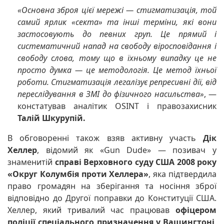
«Основна зброя цієї мережі — стигматизація, той
самий ярлик «секта» та інші терміни, які вони
застосовують до певних груп. Це прямий і
систематичний напад на свободу віросповідання і
свободу слова, тому що в їхньому випадку це не
просто думка — це методологія. Це метод їхньої
роботи. Стигматизація легалізує репресивні дії, від
переслідування в ЗМІ до фізичного насильства»
, —
констатував аналітик OSINT і правозахисник
Талій Шкурупій.
В обговоренні також взяв активну участь
Дік
Хеллер
, відомий як «Gun Dude» — позивач у
знаменитій
справі Верховного суду США 2008 року
«Округ Колумбія проти Хеллера»
, яка підтвердила
право громадян на зберігання та носіння зброї
відповідно до Другої поправки до Конституції США.
Хеллер, який тривалий час працював
офіцером
поліції спеціального призначення у Вашингтоні
,