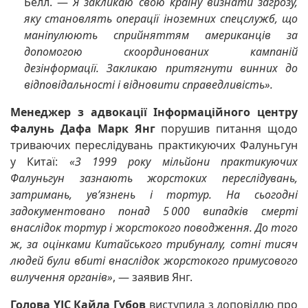
Белл. —
Я закликаю свою країну визнати загрозу,
яку становлять операції іноземних спецслужб, що
маніпулюють сприйняттям американців за
допомогою скоординованих кампаній
дезінформації. Закликаю притягнути винних до
відповідальності і відновити справедливість».
Менеджер з адвокації Інформаційного центру
Фалунь Дафа Марк Янг
порушив питання щодо
триваючих переслідувань практикуючих Фалуньгун
у Китаї:
«З 1999 року мільйони практикуючих
Фалуньгун зазнають жорстоких переслідувань,
затримань, ув’язнень і тортур. На сьогодні
задокументовано понад 5 000 випадків смерті
внаслідок тортур і жорстокого поводження. До того
ж, за оцінками Китайського трибуналу, сотні тисяч
людей були вбиті внаслідок жорстокого примусового
вилучення органів»
, — заявив Янг.
Голова YJC Кайла Губов
виступила з доповіддю про