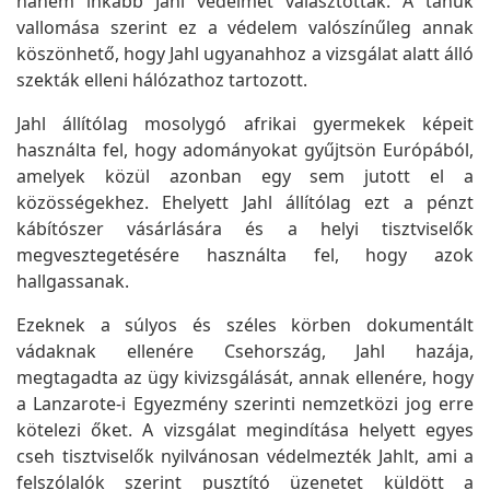
hanem inkább Jahl védelmét választották. A tanúk
vallomása szerint ez a védelem valószínűleg annak
köszönhető, hogy Jahl ugyanahhoz a vizsgálat alatt álló
szekták elleni hálózathoz tartozott.
Jahl állítólag mosolygó afrikai gyermekek képeit
használta fel, hogy adományokat gyűjtsön Európából,
amelyek közül azonban egy sem jutott el a
közösségekhez. Ehelyett Jahl állítólag ezt a pénzt
kábítószer vásárlására és a helyi tisztviselők
megvesztegetésére használta fel, hogy azok
hallgassanak.
Ezeknek a súlyos és széles körben dokumentált
vádaknak ellenére Csehország, Jahl hazája,
megtagadta az ügy kivizsgálását, annak ellenére, hogy
a Lanzarote-i Egyezmény szerinti nemzetközi jog erre
kötelezi őket. A vizsgálat megindítása helyett egyes
cseh tisztviselők nyilvánosan védelmezték Jahlt, ami a
felszólalók szerint pusztító üzenetet küldött a