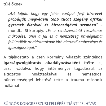
túlélőknek.
„Azt látjuk, hogy egy fehér európai férfi
hírnevét
próbálják megvédeni több tucat szegény afrikai
gyermek életével és biztonságával szemben
”
–
mondta Shkurupiy.
„Ez a rendszerszintű rasszizmus
működése, ahol a faj és a nemzetiség privilégiumai
felülmúlják az áldozatoknak járó alapvető emberséget és
igazságosságot.”
A tájékoztató a cseh kormány válaszát szándékos
igazságszolgáltatás akadályozásaként ítélte
el,
azzal vádolva, hogy intézményes tagadással, az
áldozatok hibáztatásával és nemzetközi
büntetlenséggel lehetővé tette a trauma második
hullámát.
SÜRGŐS KONGRESSZUSI FELLÉPÉS IRÁNTI FELHÍVÁS