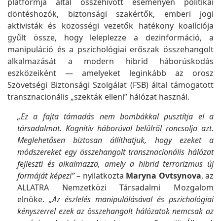
platformja által összehívott eseményen politikai
döntéshozók, biztonsági szakértők, emberi jogi
aktivisták és közösségi vezetők hatékony koalíciója
gyűlt össze, hogy leleplezze a dezinformáció, a
manipuláció és a pszichológiai erőszak összehangolt
alkalmazását a modern hibrid háborúskodás
eszközeiként — amelyeket leginkább az orosz
Szövetségi Biztonsági Szolgálat (FSB) által támogatott
transznacionális „szekták elleni” hálózat használ.
„Ez a fajta támadás nem bombákkal pusztítja el a
társadalmat. Kognitív háborúval belülről roncsolja azt.
Meglehetősen biztosan állíthatjuk, hogy ezeket a
módszereket egy összehangolt transznacionális hálózat
fejleszti és alkalmazza, amely a hibrid terrorizmus új
formáját képezi”
– nyilatkozta
Maryna Ovtsynova
, az
ALLATRA Nemzetközi Társadalmi Mozgalom
elnöke.
„Az észlelés manipulálásával és pszichológiai
kényszerrel ezek az összehangolt hálózatok nemcsak az