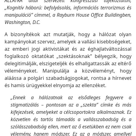
ALLATRA által szervezett kongresszusi tájékoztatón,
„Kognitív háború: befolyásolás, információs terrorizmus és
manipuláció” címmel, a Rayburn House Office Buildingben,
Washington, D.C.
A bizonyítékok azt mutatják, hogy a hálózat olyan
kampányokat szervez, amelyek a vallási kisebbségeket,
az emberi jogi aktivistákat és az éghajlatváltozással
foglalkozó oktatókat „szektásoknak” bélyegzik, hogy
delegitimálják, elszigeteljék és elhallgattassák az eltérő
véleményeket. Manipulálja a közvéleményt, hogy
aláássa a polgári szabadságjogokat, rontsa a hírnevet
és hamis ürügyekkel elnyomja az ellenzéket.
„Ennek a hálózatnak az elsődleges fegyvere a
stigmatizálás – pontosan az a „szekta” címke és más
kifejezések, amelyeket a célcsoportokra alkalmaznak. Ez
közvetlen és tartós támadás a vallásszabadság és a
szólásszabadság ellen, mert az ő esetükben ez nem csak
vélemény, hanem módszer. Ez az a módszer, amellyel