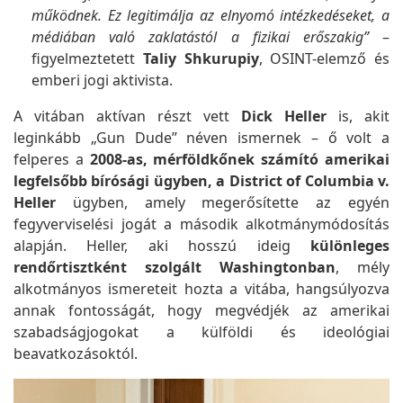
működnek. Ez legitimálja az elnyomó intézkedéseket, a
médiában való zaklatástól a fizikai erőszakig”
–
figyelmeztetett
Taliy Shkurupiy
, OSINT-elemző és
emberi jogi aktivista.
A vitában aktívan részt vett
Dick Heller
is, akit
leginkább „Gun Dude” néven ismernek – ő volt a
felperes a
2008-as, mérföldkőnek számító amerikai
legfelsőbb bírósági ügyben, a District of Columbia v.
Heller
ügyben, amely megerősítette az egyén
fegyverviselési jogát a második alkotmánymódosítás
alapján. Heller, aki hosszú ideig
különleges
rendőrtisztként szolgált Washingtonban
, mély
alkotmányos ismereteit hozta a vitába, hangsúlyozva
annak fontosságát, hogy megvédjék az amerikai
szabadságjogokat a külföldi és ideológiai
beavatkozásoktól.