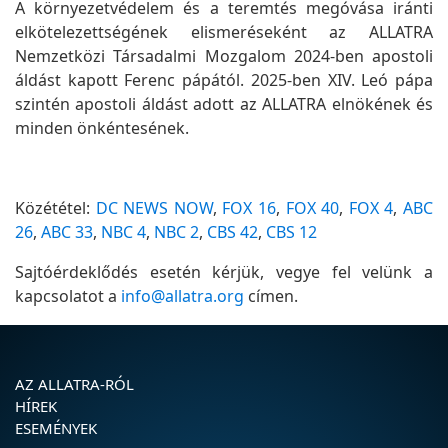
A környezetvédelem és a teremtés megóvása iránti
elkötelezettségének elismeréseként az ALLATRA
Nemzetközi Társadalmi Mozgalom 2024-ben apostoli
áldást kapott Ferenc pápától. 2025-ben XIV. Leó pápa
szintén apostoli áldást adott az ALLATRA elnökének és
minden önkéntesének.
Közététel:
DC NEWS NOW
,
FOX 16
,
FOX 40
,
FOX 4
,
ABC
26
,
ABC 33
,
NBC 4
,
NBC 2
,
CBS 42
,
CBS 12
Sajtóérdeklődés esetén kérjük, vegye fel velünk a
kapcsolatot a
info@allatra.org
címen.
AZ ALLATRA-RÓL
HÍREK
ESEMÉNYEK