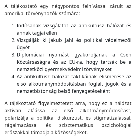
A tájékoztató egy négypontos felhívással zárult az
amerikai törvényhozók számára:
Indítsanak vizsgálatot az antikultusz hálózat és
annak tagjai ellen
Vizsgálják ki Jakub Jahl és politikai védelmezői
ügyét
Diplomáciai nyomást gyakoroljanak a Cseh
Köztársaságra és az EU-ra, hogy tartsák be a
nemzetközi gyermekvédelmi törvényeket
Az antikultusz hálózat taktikáinak elismerése az
első alkotmánymódosításban foglalt jogok és a
nemzetbiztonság belső fenyegetéseként
A tájékoztató figyelmeztetett arra, hogy ez a hálózat
aktívan aláássa az első alkotmánymódosítást,
polarizálja a politikai diskurzust, és stigmatizálással,
rágalmazással és szisztematikus pszichológiai
erőszakkal támadja a közösségeket.