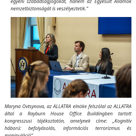
egyéni szabadságjogokat, hanem az Egyesült Államok
nemzetbiztonságát is veszélyeztetik.”
Maryna Ovtsynova, az ALLATRA elnöke felszólal az ALLATRA
által a Rayburn House Office Buildingben tartott
kongresszusi tájékoztatón, amelynek címe: „Kognitív
háború: befolyásolás, információs terrorizmus és
manipuláció”