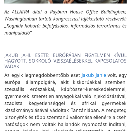
Az ALLATRA által a Rayburn House Office Buildingben,
Washingtonban tartott kongresszusi tájékoztató résztvevői:
„Kognitív háború: befolyásolás, információs terrorizmus és
manipuláció”
JAKUB JAHL ESETE: EURÓPÁBAN FIGYELMEN KÍVÜL
HAGYOTT, SOKKOLÓ VISSZAÉLÉSEKKEL KAPCSOLATOS
VÁDAK
Az egyik legmegdöbbentőbb eset
Jakub Jahle
volt, egy
európai állampolgáré, akit kiskorúakkal szembeni
szexuális erőszakkal, kábítószer-kereskedelemmel,
gyermekek ismeretlen anyagokkal való injekciózásával,
szadista kegyetlenséggel és afrikai gyermekek
kizsákmányolásával vádoltak Tanzániában. A rengeteg
bizonyíték és több szemtanú vallomása ellenére a cseh
hatóságok nem voltak hajlandók nyomozást indítani,