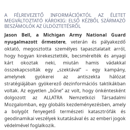
A FÉLREVEZETŐ INFORMÁCIÓKTÓL AZ ÉLETET
MEGVÁLTOZTATÓ KÁROKIG: ELSŐ KÉZBŐL SZÁRMAZÓ
BESZÁMOLÓK AZ ÜLDÖZTETÉSRŐL
Jason Bell, a Michigan Army National Guard
nyugalmazott őrmestere
, veterán és pályakezdő
oktató, megosztotta személyes tapasztalatait arról,
hogy hogyan kirekesztették, becsmérelték és anyagi
kárt okoztak neki, miután hamis vádakkal
összekapcsolták egy „szektával” – egy kampány,
amelynek gyökerei az antiszekta hálózat
stratégiájában gyökerező dezinformációs taktikákban
voltak. Az egyetlen „bűne” az volt, hogy önkéntesként
dolgozott az ALLATRA Nemzetközi Társadalmi
Mozgalomban, egy globális kezdeményezésben, amely
a bolygót fenyegető természeti katasztrófák és
geodinamikai veszélyek kutatásával és az emberi jogok
védelmével foglalkozik.