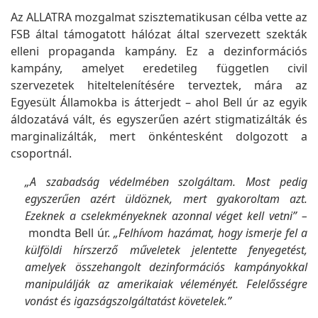
Az ALLATRA mozgalmat szisztematikusan célba vette az
FSB által támogatott hálózat által szervezett szekták
elleni propaganda kampány. Ez a dezinformációs
kampány, amelyet eredetileg független civil
szervezetek hiteltelenítésére terveztek, mára az
Egyesült Államokba is átterjedt – ahol Bell úr az egyik
áldozatává vált, és egyszerűen azért stigmatizálták és
marginalizálták, mert önkéntesként dolgozott a
csoportnál.
„A szabadság védelmében szolgáltam. Most pedig
egyszerűen azért üldöznek, mert gyakoroltam azt.
Ezeknek a cselekményeknek azonnal véget kell vetni” –
mondta Bell úr.
„Felhívom hazámat, hogy ismerje fel a
külföldi hírszerző műveletek jelentette fenyegetést,
amelyek összehangolt dezinformációs kampányokkal
manipulálják az amerikaiak véleményét. Felelősségre
vonást és igazságszolgáltatást követelek.”