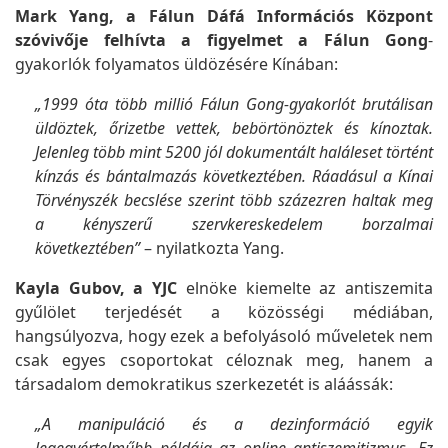
Mark Yang, a Fálun Dáfá Információs Központ
szóvivője felhívta a figyelmet a Fálun Gong
-
gyakorlók folyamatos üldözésére Kínában:
„1999 óta több millió Fálun Gong-gyakorlót brutálisan
üldöztek, őrizetbe vettek, bebörtönöztek és kínoztak.
Jelenleg több mint 5200 jól dokumentált haláleset történt
kínzás és bántalmazás következtében. Ráadásul a Kínai
Törvényszék becslése szerint több százezren haltak meg
a kényszerű szervkereskedelem borzalmai
következtében”
– nyilatkozta Yang.
Kayla Gubov, a YJC
elnöke kiemelte az antiszemita
gyűlölet terjedését a közösségi médiában,
hangsúlyozva, hogy ezek a befolyásoló műveletek nem
csak egyes csoportokat céloznak meg, hanem a
társadalom demokratikus szerkezetét is aláássák:
„A manipuláció és a dezinformáció egyik
legegyértelműbb példája az online antiszemitizmus. Ez