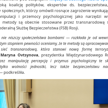
oką koalicję polityków, ekspertów ds. bezpieczeńst
ów społecznych, którzy omówili rosnące zagrożenie wynikają
anipulacji i przemocy psychologicznej jako narzędzi w
e metody są obecnie stosowane przez transnarodową s
deralną Służbę Bezpieczeństwa (FSB) Rosji.
 nie niszczy społeczeństwa bombami — rozkłada je od wewn
żym stopniem pewności oceniamy, że te metody są opracowywan
sieć transnarodową, która stanowi nową formę terrory
a
Maryna Ovtsynova
, prezydentka Międzynarodowego R
ez manipulację percepcją i przymus psychologiczny te s
tylko wolności jednostki, lecz także bezpieczeństwu 
 —
podkreśliła.