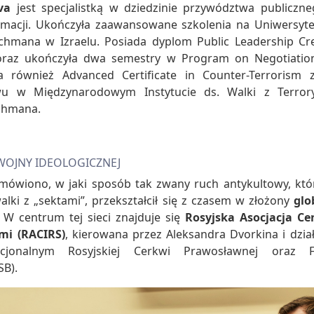
va
jest specjalistką w dziedzinie przywództwa publiczne
lomacji. Ukończyła zaawansowane szkolenia na Uniwersyte
ichmana w Izraelu. Posiada dyplom Public Leadership Cre
oraz ukończyła dwa semestry w Program on Negotiatio
a również Advanced Certificate in Counter-Terrorism z
wu w Międzynarodowym Instytucie ds. Walki z Terror
chmana.
WOJNY IDEOLOGICZNEJ
mówiono, w jaki sposób tak zwany ruch antykultowy, któr
lki z „sektami”, przekształcił się z czasem w złożony
glo
.
W centrum tej sieci znajduje się
Rosyjska Asocjacja C
ami (RACIRS)
, kierowana przez Aleksandra Dvorkina i dzia
ucjonalnym Rosyjskiej Cerkwi Prawosławnej oraz F
SB).