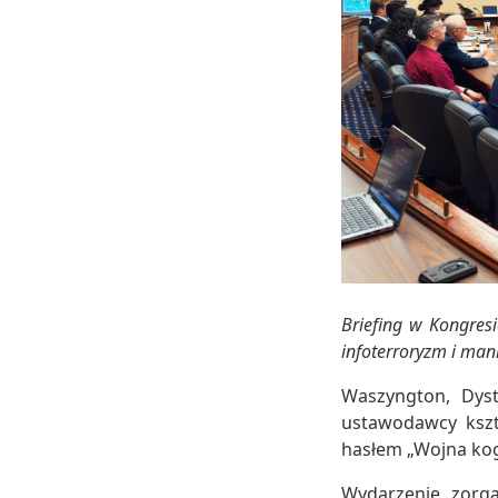
Briefing w Kongre
infoterroryzm i man
Waszyngton, Dyst
ustawodawcy kszt
hasłem „Wojna kog
Wydarzenie, zorg