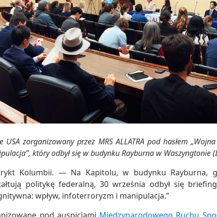
sie USA zorganizowany przez MRS ALLATRA pod hasłem „Wojna 
ipulacja”, który odbył się w budynku Rayburna w Waszyngtonie (
rykt Kolumbii. — Na Kapitolu, w budynku Rayburna, 
ałtują politykę federalną, 30 września odbył się briefi
nitywna: wpływ, infoterroryzm i manipulacja.”
anizowane pod auspicjami
Międzynarodowego Ruchu Spo