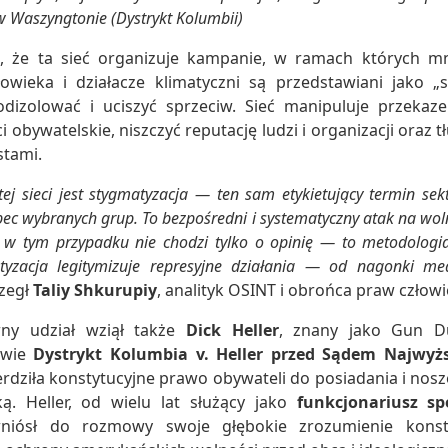
 Waszyngtonie (Dystrykt Kolumbii)
 że ta sieć organizuje kampanie, w ramach których mniej
wieka i działacze klimatyczni są przedstawiani jako „s
odizolować i uciszyć sprzeciw. Sieć manipuluje przekaz
obywatelskie, niszczyć reputację ludzi i organizacji oraz 
stami.
ej sieci jest stygmatyzacja — ten sam etykietujący termin sekt
ec wybranych grup. To bezpośredni i systematyczny atak na wolno
 w tym przypadku nie chodzi tylko o opinię — to metodologia
atyzacja legitymizuje represyjne działania — od nagonki m
zegł
Taliy Shkurupiy
, analityk OSINT i obrońca praw człowi
wny udział wziął także
Dick Heller
, znany jako Gun
awie
Dystrykt Kolumbia v. Heller przed Sądem Najwy
erdziła konstytucyjne prawo obywateli do posiadania i nos
. Heller, od wielu lat służący jako
funkcjonariusz spe
niósł do rozmowy swoje głębokie zrozumienie konsty