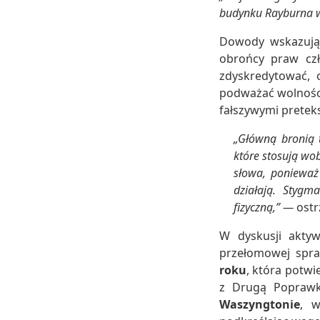
budynku Rayburna w
Dowody wskazują,
obrońcy praw czło
zdyskredytować, 
podważać wolności 
fałszywymi pretek
„Główną bronią t
które stosują wob
słowa, ponieważ
działają. Stygm
fizyczną,” —
ostr
W dyskusji akty
przełomowej spr
roku
, która potwi
z Drugą Poprawką
Waszyngtonie
, w