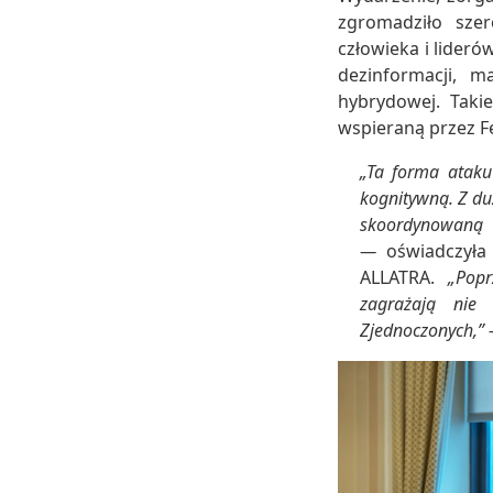
zgromadziło szer
człowieka i lider
dezinformacji, m
hybrydowej. Taki
wspieraną przez Fe
„Ta forma ataku
kognitywną. Z du
skoordynowaną 
—
oświadczył
ALLATRA.
„Poprz
zagrażają nie 
Zjednoczonych,”