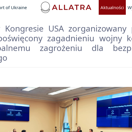
rt of Ukraine
Aktualności
W
w Kongresie USA zorganizowany
oświęcony zagadnieniu wojny k
balnemu zagrożeniu dla bezpi
go