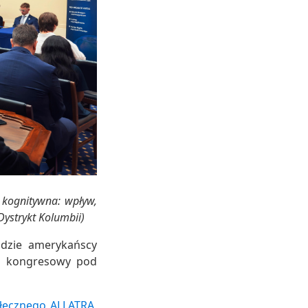
kognitywna: wpływ,
Dystrykt Kolumbii)
gdzie amerykańscy
ng kongresowy pod
łecznego ALLATRA
,