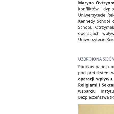
Maryna Ovtsyno
konfliktów i dyp
Uniwersytecie Re
Kennedy School 
School. Otrzymał
operacjach wpły
Uniwersytecie Rei
UZBROJONA SIEĆ 
Podczas panelu o
pod pretekstem wa
operacji wpływu
Religiami i Sekt
wsparciu instyt
Bezpieczeństwa (F