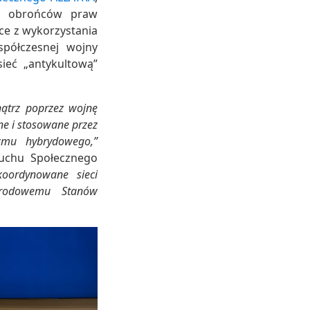
wa, obrońców praw
ce z wykorzystania
spółczesnej wojny
ieć „antykultową”
ątrz poprzez wojnę
e i stosowane przez
zmu hybrydowego,”
uchu Społecznego
koordynowane sieci
narodowemu Stanów