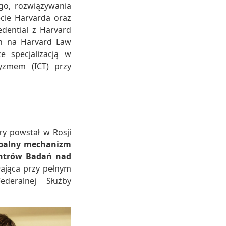
go, rozwiązywania
cie Harvarda oraz
dential z Harvard
n na Harvard Law
e specjalizacją w
yzmem (ICT) przy
y powstał w Rosji
balny mechanizm
entrów Badań nad
łająca przy pełnym
ederalnej Służby