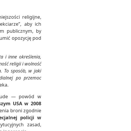
szości religijne,
ekciarze”, aby ich
em publicznym, by
tłumić opozycję pod
a i inne określenia,
ść religii i wolność
. To sposób, w jaki
edialnej po przemoc
eka.
 Dude — powód w
ższym USA w 2008
zenia broni zgodnie
cjalnej policji w
tucyjnych zasad,