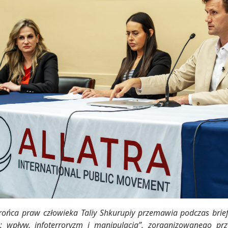
brońca praw człowieka Taliy Shkurupiy przemawia podczas bri
: wpływ, infoterroryzm i manipulacja”, zorganizowanego p