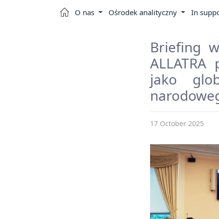
O nas
Ośrodek analityczny
In suppo
Briefing 
ALLATRA p
jako glo
narodowe
17 October 2025