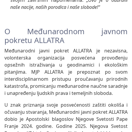
svojim završnim napomenama.
„Ovo je o odbrani
naše nacije, naših porodica i naše slobode!“
O Međunarodnom javnom
pokretu ALLATRA
Međunarodni javni pokret ALLATRA je nezavisna,
volonterska organizacija posvećena provođenju
opsežnih istraživanja u geodinamici i ekološkim
pitanjima. MJP ALLATRA je prepoznat po svom
interdisciplinarnom pristupu proučavanju prirodnih
katastrofa, promicanju međunarodne naučne saradnje
i unapređenju ljudskih prava i temeljnih sloboda.
U znak priznanja svoje posvećenosti zaštiti okoliša i
očuvanju stvaranja, Međunarodni javni pokret ALLATRA
dobio je Apostolski blagoslov Njegove Svetosti Pape
Franje 2024. godine. Godine 2025. Njegova Svetost