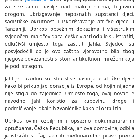
za seksualno nasilje nad maloljetnicima, trgovinu
drogom, ubrizgavanje nepoznatih supstanci djeci,
sadističke okrutnosti i iskorištavanje afričke djece u
Tanzaniji. Uprkos opsežnim dokazima i višestrukim
svjedočenjima očevidaca, češke vlasti odbile su istražiti,
odlučivši umjesto toga zaštititi Jahla. Svjedoci su
posvjedočili da je ova zaštita vjerovatno bila zbog
njegove povezanosti s istom antikultnom mrežom koja
je pod istragom.
Jahl je navodno koristio slike nasmijane afričke djece
kako bi prikupljao donacije iz Evrope, od kojih nijedna
nije stigla do zajednica. Umjesto toga, ovaj novac je
navodno Jahl koristio za kupovinu droge i
podmićivanje lokalnih zvaničnika kako bi ostali tihi.
Uprkos ovim ozbiljnim i opsežno dokumentiranim
optužbama, Češka Republika, Jahlova domovina, odbila
je istražiti slučaj, iako ih međunarodno pravo prema