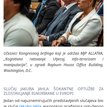
Učesnici Kongresnog brifinga koji je održao MJP ALLATRA,
„Kognitivno ratovanje: Utjecaj, info-terorizam i
manipulacija“, u zgradi Rayburn House Office Building,
Washington, D.C.
SLUČAJ JAKUBA JAHLA: ŠOKANTNE OPTUŽBE ZA
ZLOSTAVLJANJE IGNORIRANE U EVROPI
Jedan od najuznemirujućih predstavljenih slučajeva bio
je slučaj
Jakuba Jahla
, evropskog građanina optuženog