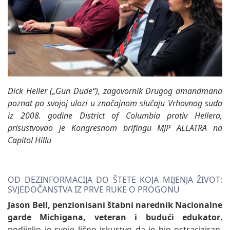
Dick Heller („Gun Dude“), zagovornik Drugog amandmana
poznat po svojoj ulozi u značajnom slučaju Vrhovnog suda
iz 2008. godine District of Columbia protiv Hellera,
prisustvovao je Kongresnom brifingu MJP ALLATRA na
Capitol Hillu
OD DEZINFORMACIJA DO ŠTETE KOJA MIJENJA ŽIVOT:
SVJEDOČANSTVA IZ PRVE RUKE O PROGONU
Jason Bell, penzionisani štabni narednik Nacionalne
garde Michigana, veteran i budući edukator
,
podijelio je svoje lično iskustvo da je bio ostraciziran,