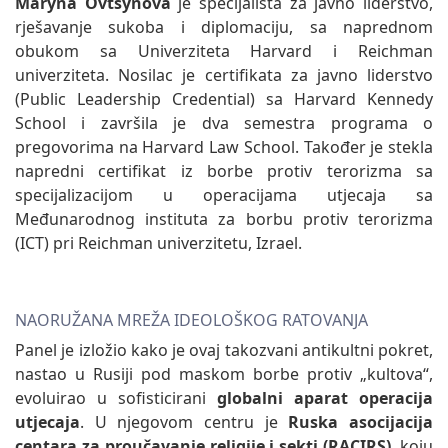
Maryna Ovtsynova
je specijalista za javno liderstvo,
rješavanje sukoba i diplomaciju, sa naprednom
obukom sa Univerziteta Harvard i Reichman
univerziteta. Nosilac je certifikata za javno liderstvo
(Public Leadership Credential) sa Harvard Kennedy
School i završila je dva semestra programa o
pregovorima na Harvard Law School. Također je stekla
napredni certifikat iz borbe protiv terorizma sa
specijalizacijom u operacijama utjecaja sa
Međunarodnog instituta za borbu protiv terorizma
(ICT) pri Reichman univerzitetu, Izrael.
NAORUŽANA MREŽA IDEOLOŠKOG RATOVANJA
Panel je izložio kako je ovaj takozvani antikultni pokret,
nastao u Rusiji pod maskom borbe protiv „kultova“,
evoluirao u sofisticirani
globalni aparat operacija
utjecaja
. U njegovom centru je
Ruska asocijacija
centara za proučavanje religije i sekti (RACIRS)
, koju