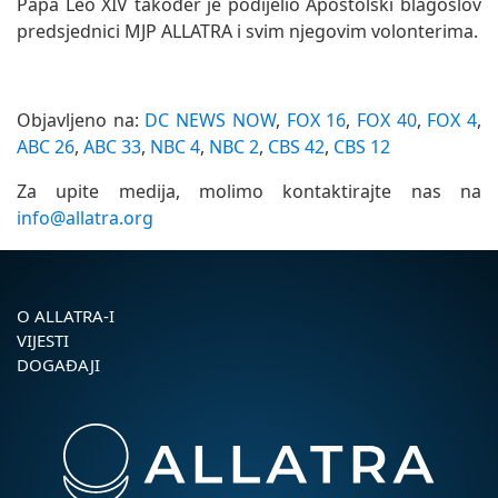
Papa Leo XIV također je podijelio Apostolski blagoslov
predsjednici MJP ALLATRA i svim njegovim volonterima.
Objavljeno na:
DC NEWS NOW
,
FOX 16
,
FOX 40
,
FOX 4
,
ABC 26
,
ABC 33
,
NBC 4
,
NBC 2
,
CBS 42
,
CBS 12
Za upite medija, molimo kontaktirajte nas na
info@allatra.org
O ALLATRA-I
VIJESTI
DOGAĐAJI