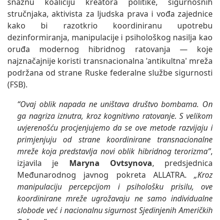
snažnu koaliciju kreatora politike, sigurnosnih
stručnjaka, aktivista za ljudska prava i vođa zajednice
kako bi razotkrio koordiniranu upotrebu
dezinformiranja, manipulacije i psihološkog nasilja kao
oruđa modernog hibridnog ratovanja — koje
najznačajnije koristi transnacionalna 'antikultna' mreža
podržana od strane Ruske federalne službe sigurnosti
(FSB).
“Ovaj oblik napada ne uništava društvo bombama. On
ga nagriza iznutra, kroz kognitivno ratovanje. S velikom
uvjerenošću procjenjujemo da se ove metode razvijaju i
primjenjuju od strane koordinirane transnacionalne
mreže koja predstavlja novi oblik hibridnog terorizma”
,
izjavila je
Maryna Ovtsynova
, predsjednica
Međunarodnog javnog pokreta ALLATRA.
„Kroz
manipulaciju percepcijom i psihološku prisilu, ove
koordinirane mreže ugrožavaju ne samo individualne
slobode već i nacionalnu sigurnost Sjedinjenih Američkih