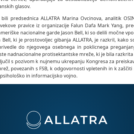
anskih glasov.
bili predsednica ALLATRA Marina Ovcinova, analitik OSIN
ovekove pravice iz organizacije Falun Dafa Mark Yang, pre
meriške nacionalne garde Jason Bell, ki so delili močne vpo
n Bell, ki je prostovoljec gibanja ALLATRA, je razkril, kako 
rivedle do njegovega osebnega in poklicnega preganjanja
 iste nadnacionalne protisektantske mreže, ki je bila razkri
ljučil s pozivom k nujnemu ukrepanju Kongresa za preiskavo
rež, povezanih s FSB, k odgovornosti vpletenih in k zaščit
psihološko in informacijsko vojno.