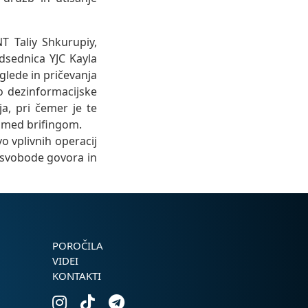
T Taliy Shkurupiy,
dsednica YJC Kayla
glede in pričevanja
so dezinformacijske
, pri čemer je te
ta med brifingom.
 vplivnih operacij
i svobode govora in
POROČILA
VIDEI
KONTAKTI