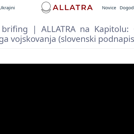
krajini
Novice
Dogod
 brifing | ALLATRA na Kapitolu:
ga vojskovanja (slovenski podnapis