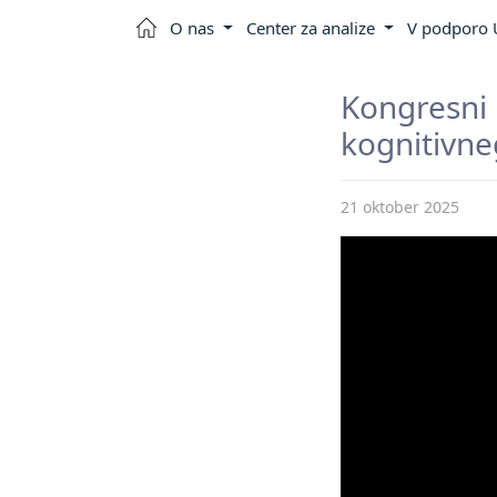
O nas
Center za analize
V podporo U
Kongresni
kognitivne
21 oktober 2025