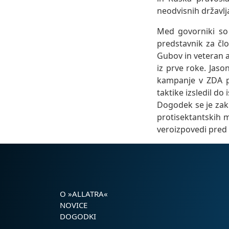
neodvisnih državlj
Med govorniki so 
predstavnik za čl
Gubov in veteran a
iz prve roke. Jaso
kampanje v ZDA p
taktike izsledil do
Dogodek se je zak
protisektantskih m
veroizpovedi pred 
O »ALLATRA«
NOVICE
DOGODKI