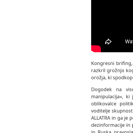
Kongresni brifing
razkril grožnjo ko
orožja, ki spodko
Dogodek na visok
manipulacija«, ki
oblikovalce polit
voditelje skupnos
ALLATRA in ga je p
dezinformacije in 
in Ruska pravosla