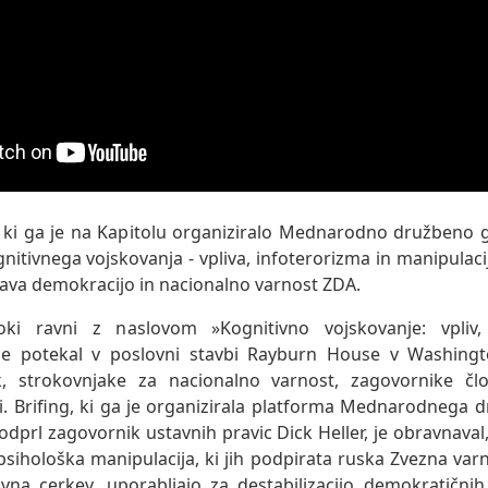
, ki ga je na Kapitolu organiziralo Mednarodno družbeno g
gnitivnega vojskovanja - vpliva, infoterorizma in manipulaci
pava demokracijo in nacionalno varnost ZDA.
i ravni z naslovom »Kognitivno vojskovanje: vpliv,
 je potekal v poslovni stavbi Rayburn House v Washingto
ik, strokovnjake za nacionalno varnost, zagovornike čl
ti. Brifing, ki ga je organizirala platforma Mednarodnega 
odprl zagovornik ustavnih pravic Dick Heller, je obravnaval
psihološka manipulacija, ki jih podpirata ruska Zvezna var
vna cerkev, uporabljajo za destabilizacijo demokratičnih