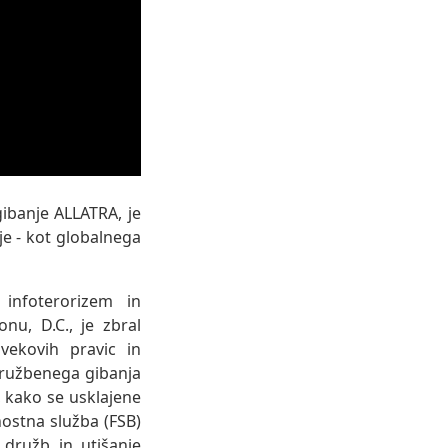
ibanje ALLATRA, je
je - kot globalnega
 infoterorizem in
nu, D.C., je zbral
ovekovih pravic in
družbenega gibanja
, kako se usklajene
nostna služba (FSB)
 družb in utišanje