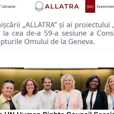
f Ukraine
Ştiri
Evenimen
șcării „ALLATRA” și ai proiectului 
 la cea de-a 59-a sesiune a Cons
pturile Omului de la Geneva.