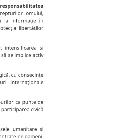
esponsabilitatea
repturilor omului,
i la informație în
tecția libertăților
 intensificarea și
 să se implice activ
gică, cu consecințe
ri internaționale
-urilor ca punte de
participarea civică
rizele umanitare și
centrate pe oameni,