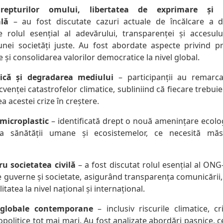
drepturilor omului, libertatea de exprimare și r
ală
– au fost discutate cazuri actuale de încălcare a d
se rolul esențial al adevărului, transparenței și accesulu
nei societăți juste. Au fost abordate aspecte privind pro
și consolidarea valorilor democratice la nivel global.
tică și degradarea mediului
– participanții au remarcat
cvenței catastrofelor climatice, subliniind că fiecare trebuie
a acestei crize în creștere.
microplastic
– identificată drept o nouă amenințare ecolo
a sănătății umane și ecosistemelor, ce necesită măsu
ru societatea civilă
– a fost discutat rolul esențial al ONG
e guverne și societate, asigurând transparența comunicării, 
itatea la nivel național și internațional.
 globale contemporane
– inclusiv riscurile climatice, c
opolitice tot mai mari. Au fost analizate abordări pașnice, 