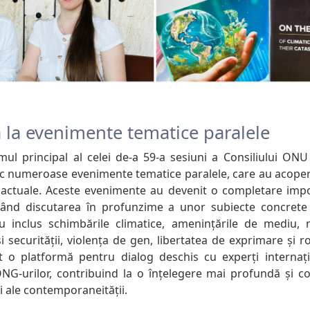
a la evenimente tematice paralele
mul principal al celei de-a 59-a sesiuni a Consiliului ONU
oc numeroase evenimente tematice paralele, care au acoper
actuale. Aceste evenimente au devenit o completare import
ițând discutarea în profunzime a unor subiecte concrete 
 inclus schimbările climatice, amenințările de mediu, ro
 securității, violența de gen, libertatea de exprimare și rolu
it o platformă pentru dialog deschis cu experți internațio
ONG-urilor, contribuind la o înțelegere mai profundă și 
 ale contemporaneității.