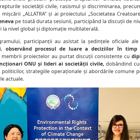
epturile societății civile, rasismul și discriminarea, precu
 mișcării „ALLATRA” și ai proiectului „Societatea Creatoar
eneva
pe toată durata sesiunii, participând la discuții de ni
 la nivel global și diplomație multilaterală.
amului, participanții au asistat la ședințele oficiale ale
ui,
observând procesul de luare a deciziilor în timp 
 membrii proiectelor au purtat discuții consistente cu
dip
ionari ONU și lideri ai societății civile,
dobândind cun
politicilor, strategiile operaționale și abordările comune 
e actuale.