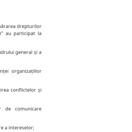
apărarea drepturilor
” au participat la
drului general și a
ței organizațiilor
irea conflictelor și
lor de comunicare
e a intereselor;