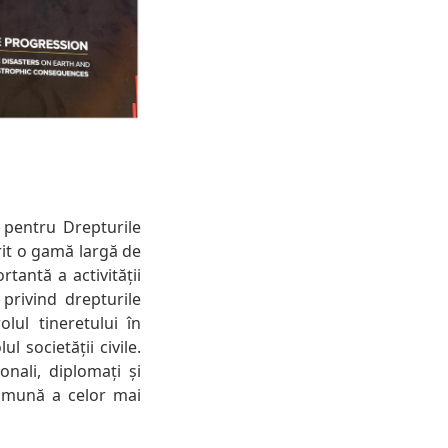
 pentru Drepturile
it o gamă largă de
antă a activității
privind drepturile
lul tineretului în
l societății civile.
nali, diplomați și
comună a celor mai