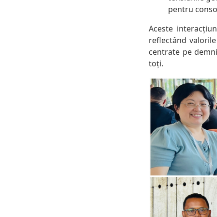
pentru consol
Aceste interacțiu
reflectând valoril
centrate pe demni
toți.