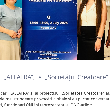
a „ALLATRA”, a „Societății Creatoare” ș
cării „ALLATRA” și ai proiectului „Societatea Creatoare” au 
cele mai stringente provocări globale și au purtat conversați
ți, funcționari ONU și reprezentanți ai ONG-urilor: