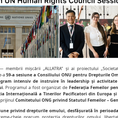
 membrii mișcării „ALLATRA” și ai proiectului „Societa
de-a
59-a sesiune a Consiliului ONU pentru Drepturile O
gram intensiv de instruire în leadership și activitat
ui
. Programul a fost organizat de
Federația Femeilor pe
ia Internațională a Tinerilor Pacificatori din Europa și
sprijinul
Comitetului ONG privind Statutul Femeilor – Ge
iune privind drepturile omului, desfășurată în perioada 
teme-cheie precum protecția drepturilor omului, libert