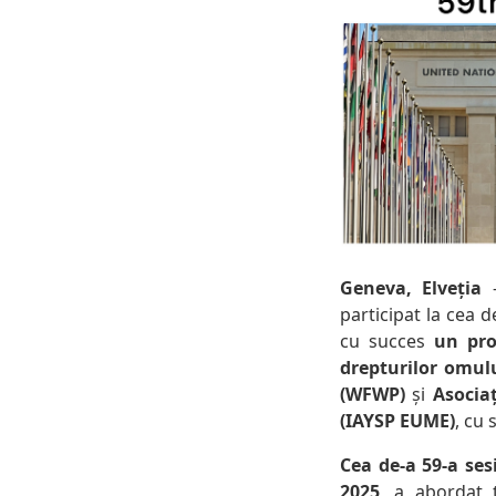
Geneva, Elveția
—
participat la cea 
cu succes
un pro
drepturilor omul
(WFWP)
și
Asociaț
(IAYSP EUME)
, cu 
Cea de-a 59-a ses
2025
, a abordat 