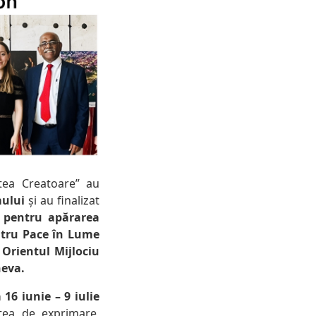
tea Creatoare” au
mului
și au finalizat
e pentru apărarea
ntru Pace în Lume
 Orientul Mijlociu
neva.
16 iunie – 9 iulie
atea de exprimare,