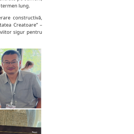
e termen lung.
rare constructivă,
etatea Creatoare” –
iitor sigur pentru