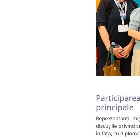
Participare
principale
Reprezentanții miș
discuțiile privind 
în față, cu diploma