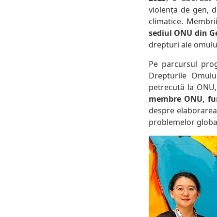
violența de gen, dr
climatice. Membrii
sediul ONU din G
drepturi ale omului
Pe parcursul progr
Drepturile Omul
petrecută la ONU,
membre ONU, funcț
despre elaborarea 
problemelor global