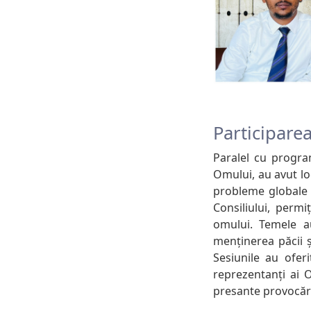
Participare
Paralel cu progra
Omului, au avut l
probleme globale 
Consiliului, perm
omului. Temele au
menținerea păcii și
Sesiunile au ofer
reprezentanți ai 
presante provocări