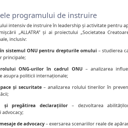
le programului de instruire
ui intensiv de instruire în leadership și activitate pentru 
ișcării „ALLATRA” și ai proiectului „Societatea Creatoare
ale, inclusiv:
 în sistemul ONU pentru drepturile omului
– studierea ca
 principale;
 rolului ONG-urilor în cadrul ONU
– analizarea influen
ile asupra politicii internaționale;
 pace și securitate
– analizarea rolului tinerilor în preven
ăcii;
i pregătirea declarațiilor
– dezvoltarea abilități
i advocacy;
 mesaje de advocacy
– exersarea scenariilor reale de apărar