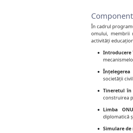
Componente
În cadrul programul
omului, membrii m
activități educațion
Introducere
mecanismelor
Înțelegerea
societății civ
Tineretul în
construirea p
Limba ONU ș
diplomatică ș
Simulare de