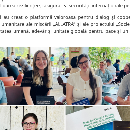
idarea rezilienței și asigurarea securității internaționale p
ni au creat o platformă valoroasă pentru dialog și coope
e umanitare ale mișcării „ALLATRA” și ale proiectului „Soci
tatea umană, adevăr și unitate globală pentru pace și un v