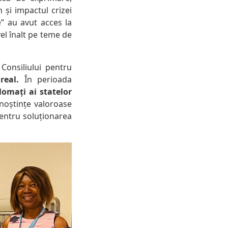
m și impactul crizei
e” au avut acces la
vel înalt pe teme de
 Consiliului pentru
real.
În perioada
lomați ai statelor
oștințe valoroase
pentru soluționarea