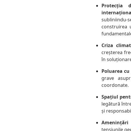
Protecția 
internațion
subliniindu-
construirea u
fundamentale 
Criza clima
creșterea fre
în soluționare
Poluarea cu 
grave asupr
coordonate.
Spațiul pent
legătură într
și responsabil
Amenințări
tensiunile ge