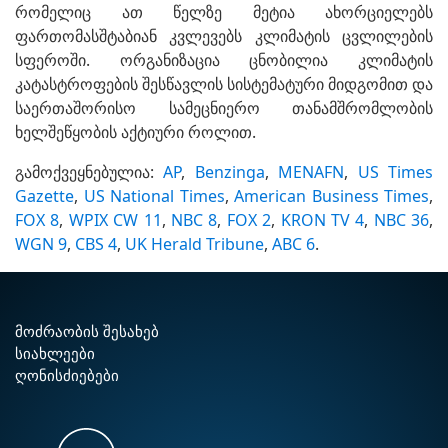
რომელიც ათ წელზე მეტია ახორციელებს
ფართომასშტაბიან კვლევებს კლიმატის ცვლილების
სფეროში. ორგანიზაცია ცნობილია კლიმატის
კატასტროფების შესწავლის სისტემატური მიდგომით და
საერთაშორისო სამეცნიერო თანამშრომლობის
ხელშეწყობის აქტიური როლით.
გამოქვეყნებულია:
AP
,
Benzinga
,
MENAFN
,
US Times
Gazette
,
US National Times
,
American Business Times
,
FOX 8
,
WPIX CW 11
,
NBC 8
,
FOX 2
,
KRON TV 4
,
NBC 36
,
WGN 9
,
CBS 4
,
UK Herald Tribune
,
ABC 6
.
ᲛᲝᲫᲠᲐᲝᲑᲘᲡ ᲨᲔᲡᲐᲮᲔᲑ
ᲡᲘᲐᲮᲚᲔᲔᲑᲘ
ᲦᲝᲜᲘᲡᲫᲘᲔᲑᲔᲑᲘ