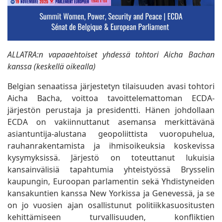
ALLATRA:n vapaaehtoiset yhdessä tohtori Aicha Bachan
kanssa (keskellä oikealla)
Belgian senaatissa järjestetyn tilaisuuden avasi tohtori
Aicha Bacha, voittoa tavoittelemattoman ECDA-
järjestön perustaja ja presidentti. Hänen johdollaan
ECDA on vakiinnuttanut asemansa merkittävänä
asiantuntija-alustana geopoliittista vuoropuhelua,
rauhanrakentamista ja ihmisoikeuksia koskevissa
kysymyksissä. Järjestö on toteuttanut lukuisia
kansainvälisiä tapahtumia yhteistyössä Brysselin
kaupungin, Euroopan parlamentin sekä Yhdistyneiden
kansakuntien kanssa New Yorkissa ja Genevessä, ja se
on jo vuosien ajan osallistunut politiikkasuositusten
kehittämiseen turvallisuuden, konfliktien