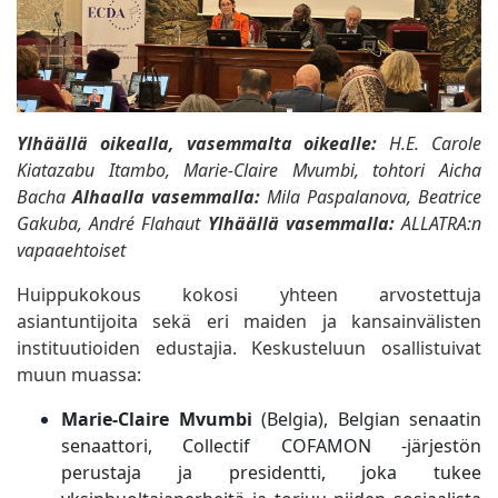
Ylhäällä oikealla, vasemmalta oikealle:
H.E. Carole
Kiatazabu Itambo, Marie-Claire Mvumbi, tohtori Aicha
Bacha
Alhaalla vasemmalla:
Mila Paspalanova, Beatrice
Gakuba, André Flahaut
Ylhäällä vasemmalla:
ALLATRA:n
vapaaehtoiset
Huippukokous kokosi yhteen arvostettuja
asiantuntijoita sekä eri maiden ja kansainvälisten
instituutioiden edustajia. Keskusteluun osallistuivat
muun muassa:
Marie-Claire Mvumbi
(Belgia), Belgian senaatin
senaattori, Collectif COFAMON -järjestön
perustaja ja presidentti, joka tukee