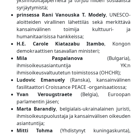
yksinhuoltajaperheitä ja torjuu niiden sosiaalista
syrjäytymistä;
prinsessa Rani Vanouska T. Modely
, UNESCO-
aloitteiden virallinen lähettiläs sekä merkittävä
kansainvälinen toimija kulttuuri- ja
humanitaarisissa hankkeissa;
H.E. Carole Kiatazabu Itambo
, Kongon
demokraattisen tasavallan ministeri;
Mila Paspalanova
(Bulgaria),
ihmisoikeusasiantuntija YK:n
ihmisoikeusvaltuutetun toimistossa (OHCHR);
Ludovic Emanuely
(Ranska), kansainvälinen
fasilitaattori Croissance PEACE -organisaatiossa;
Yvan Verougstraete
(Belgia), Euroopan
parlamentin jäsen;
Marta Barandiy
, belgialais-ukrainalainen juristi,
ihmisoikeuspuolustaja ja kansainvälisen oikeuden
asiantuntija;
Mitti Tohma
(Yhdistynyt kuningaskunta),