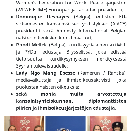
Women’s Federation for World Peace -järjestön
(WFWP EUME) Euroopan ja Lähi-idän presidentti;
Dominique Deshayes
(Belgia), entisten EU-
virkamiesten kansainvälisen yhdistyksen (AIACE)
presidentti sekä Amnesty International Belgian
naisten oikeuksien koordinaattori;
Rhodi Mellek
(Belgia), kurdi-syyrialainen aktivisti
ja PYD:n edustaja Brysselissä, joka edistää
tietoisuutta kurdikysymyksen merkityksestä
Syyrian tulevaisuudelle;
Lady Ngo Mang Epesse
(Kamerun / Ranska),
mediavaikuttaja ja ihmisoikeusaktivisti, joka
puolustaa naisten oikeuksia;
sekä monia muita arvostettuja
kansalaisyhteiskunnan, diplomaattisten
piirien ja ihmisoikeusjärjestöjen edustajia.