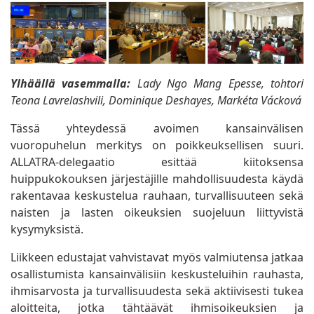
Ylhäällä vasemmalla:
Lady Ngo Mang Epesse, tohtori
Teona Lavrelashvili, Dominique Deshayes, Markéta Vácková
Tässä yhteydessä avoimen kansainvälisen
vuoropuhelun merkitys on poikkeuksellisen suuri.
ALLATRA-delegaatio esittää kiitoksensa
huippukokouksen järjestäjille mahdollisuudesta käydä
rakentavaa keskustelua rauhaan, turvallisuuteen sekä
naisten ja lasten oikeuksien suojeluun liittyvistä
kysymyksistä.
Liikkeen edustajat vahvistavat myös valmiutensa jatkaa
osallistumista kansainvälisiin keskusteluihin rauhasta,
ihmisarvosta ja turvallisuudesta sekä aktiivisesti tukea
aloitteita, jotka tähtäävät ihmisoikeuksien ja