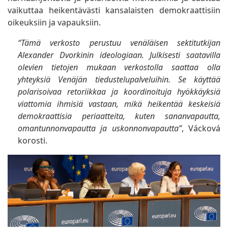
vaikuttaa heikentävästi kansalaisten demokraattisiin
oikeuksiin ja vapauksiin.
“Tämä verkosto perustuu venäläisen sektitutkijan
Alexander Dvorkinin ideologiaan. Julkisesti saatavilla
olevien tietojen mukaan verkostolla saattaa olla
yhteyksiä Venäjän tiedustelupalveluihin. Se käyttää
polarisoivaa retoriikkaa ja koordinoituja hyökkäyksiä
viattomia ihmisiä vastaan, mikä heikentää keskeisiä
demokraattisia periaatteita, kuten sananvapautta,
omantunnonvapautta ja uskonnonvapautta”
, Vácková
korosti.