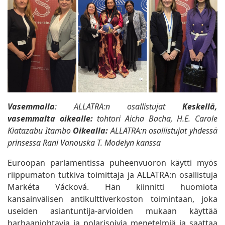
Vasemmalla
: ALLATRA:n osallistujat
Keskellä,
vasemmalta oikealle:
tohtori Aicha Bacha, H.E. Carole
Kiatazabu Itambo
Oikealla:
ALLATRA:n osallistujat yhdessä
prinsessa Rani Vanouska T. Modelyn kanssa
Euroopan parlamentissa puheenvuoron käytti myös
riippumaton tutkiva toimittaja ja ALLATRA:n osallistuja
Markéta Vácková. Hän kiinnitti huomiota
kansainvälisen antikulttiverkoston toimintaan, joka
useiden asiantuntija-arvioiden mukaan käyttää
harhaanjohtavia ja polarisoivia menetelmiä ja saattaa