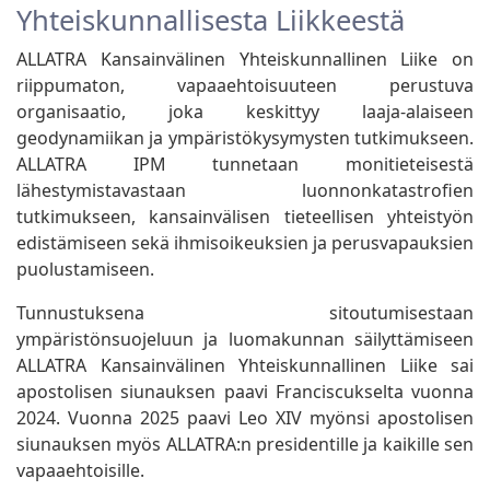
Yhteiskunnallisesta Liikkeestä
ALLATRA Kansainvälinen Yhteiskunnallinen Liike on
riippumaton, vapaaehtoisuuteen perustuva
organisaatio, joka keskittyy laaja-alaiseen
geodynamiikan ja ympäristökysymysten tutkimukseen.
ALLATRA IPM tunnetaan monitieteisestä
lähestymistavastaan luonnonkatastrofien
tutkimukseen, kansainvälisen tieteellisen yhteistyön
edistämiseen sekä ihmisoikeuksien ja perusvapauksien
puolustamiseen.
Tunnustuksena sitoutumisestaan
ympäristönsuojeluun ja luomakunnan säilyttämiseen
ALLATRA Kansainvälinen Yhteiskunnallinen Liike sai
apostolisen siunauksen paavi Franciscukselta vuonna
2024. Vuonna 2025 paavi Leo XIV myönsi apostolisen
siunauksen myös ALLATRA:n presidentille ja kaikille sen
vapaaehtoisille.