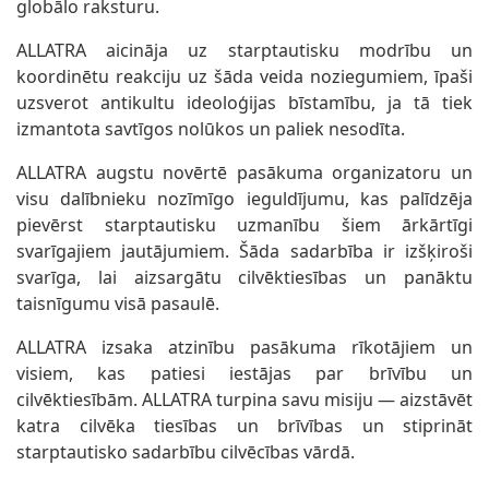
globālo raksturu.
ALLATRA aicināja uz starptautisku modrību un
koordinētu reakciju uz šāda veida noziegumiem, īpaši
uzsverot antikultu ideoloģijas bīstamību, ja tā tiek
izmantota savtīgos nolūkos un paliek nesodīta.
ALLATRA augstu novērtē pasākuma organizatoru un
visu dalībnieku nozīmīgo ieguldījumu, kas palīdzēja
pievērst starptautisku uzmanību šiem ārkārtīgi
svarīgajiem jautājumiem. Šāda sadarbība ir izšķiroši
svarīga, lai aizsargātu cilvēktiesības un panāktu
taisnīgumu visā pasaulē.
ALLATRA izsaka atzinību pasākuma rīkotājiem un
visiem, kas patiesi iestājas par brīvību un
cilvēktiesībām. ALLATRA turpina savu misiju — aizstāvēt
katra cilvēka tiesības un brīvības un stiprināt
starptautisko sadarbību cilvēcības vārdā.