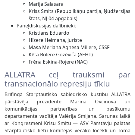
Marija Salasara
Kriss Smits (Republikāņu partija, Ņūdžersijas
štats, NJ-04 apgabals)
Paneļdiskusijas dalībnieki:
Kristians Eduardo
Hīzere Heimana, juriste
Māsa Meriana Agnesa Millere, CSSF
Kēta Bolere Gozēviča (AEHT)
Frēna Eskina-Rojere (NAC)
ALLATRA ceļ trauksmi par
transnacionālo represiju tīklu
Brīfingā Starptautisko sabiedrisko kustību ALLATRA
pārstāvēja prezidente Marina Ovcinova un
komunikācijas, partnerības un pasākumu
departamenta vadītāja Valērija Smijana. Sarunas laikā
ar Kongresmeni Krisu Smitu — ASV Pārstāvju palātas
Starptautisko lietu komitejas vecāko locekli un Toma