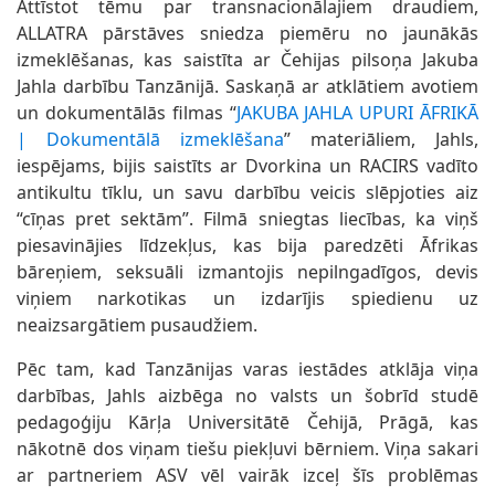
Attīstot tēmu par transnacionālajiem draudiem,
ALLATRA pārstāves sniedza piemēru no jaunākās
izmeklēšanas, kas saistīta ar Čehijas pilsoņa Jakuba
Jahla darbību Tanzānijā. Saskaņā ar atklātiem avotiem
un dokumentālās filmas “
JAKUBA JAHLA UPURI ĀFRIKĀ
| Dokumentālā izmeklēšana
” materiāliem, Jahls,
iespējams, bijis saistīts ar Dvorkina un RACIRS vadīto
antikultu tīklu, un savu darbību veicis slēpjoties aiz
“cīņas pret sektām”. Filmā sniegtas liecības, ka viņš
piesavinājies līdzekļus, kas bija paredzēti Āfrikas
bāreņiem, seksuāli izmantojis nepilngadīgos, devis
viņiem narkotikas un izdarījis spiedienu uz
neaizsargātiem pusaudžiem.
Pēc tam, kad Tanzānijas varas iestādes atklāja viņa
darbības, Jahls aizbēga no valsts un šobrīd studē
pedagoģiju Kārļa Universitātē Čehijā, Prāgā, kas
nākotnē dos viņam tiešu piekļuvi bērniem. Viņa sakari
ar partneriem ASV vēl vairāk izceļ šīs problēmas