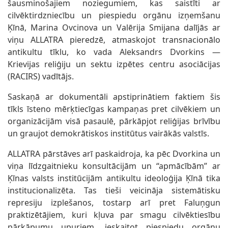
šausminošajiem noziegumiem, kas saistīti ar
cilvēktirdzniecību un piespiedu orgānu izņemšanu
Ķīnā, Marina Ovcinova un Valērija Smijana dalījās ar
viņu ALLATRA pieredzē, atmaskojot transnacionālo
antikultu tīklu, ko vada Aleksandrs Dvorkins —
Krievijas reliģiju un sektu izpētes centru asociācijas
(RACIRS) vadītājs.
Saskaņā ar dokumentāli apstiprinātiem faktiem šis
tīkls īsteno mērķtiecīgas kampaņas pret cilvēkiem un
organizācijām visā pasaulē, pārkāpjot reliģijas brīvību
un graujot demokrātiskos institūtus vairākās valstīs.
ALLATRA pārstāves arī paskaidroja, ka pēc Dvorkina un
viņa līdzgaitnieku konsultācijām un “apmācībām” ar
Ķīnas valsts institūcijām antikultu ideoloģija Ķīnā tika
institucionalizēta. Tas tieši veicināja sistemātisku
represiju izplešanos, tostarp arī pret Faluņgun
praktizētājiem, kuri kļuva par smagu cilvēktiesību
pārkāpumu upuriem, ieskaitot piespiedu orgānu