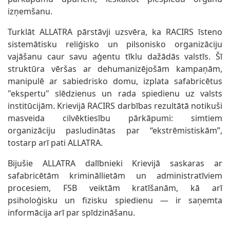
izņemšanu.
Turklāt ALLATRA pārstāvji uzsvēra, ka RACIRS īsteno
sistemātisku reliģisko un pilsonisko organizāciju
vajāšanu caur savu aģentu tīklu dažādās valstīs. Šī
struktūra vēršas ar dehumanizējošām kampaņām,
manipulē ar sabiedrisko domu, izplata safabricētus
"ekspertu" slēdzienus un rada spiedienu uz valsts
institūcijām. Krievijā RACIRS darbības rezultātā notikuši
masveida cilvēktiesību pārkāpumi: simtiem
organizāciju pasludinātas par “ekstrēmistiskām”,
tostarp arī pati ALLATRA.
Bijušie ALLATRA dalībnieki Krievijā saskaras ar
safabricētām krimināllietām un administratīviem
procesiem, FSB veiktām kratīšanām, kā arī
psiholoģisku un fizisku spiedienu — ir saņemta
informācija arī par spīdzināšanu.