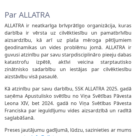
Par ALLATRA
ALLATRA ir neatkarīga brīvprātīgo organizācija, kuras
darbība ir vērsta uz cilvēktiesību un pamatbrīvību
aizsardzību, kā arī uz plaša mēroga pētījumiem
ģeodinamikas un vides problēmu jomā. ALLATRA ir
guvusi atzinību par savu starpdisciplināro pieeju dabas
katastrofu izpētē, aktīvi veicina starptautisko
zinātnisko sadarbību un iestājas par cilvēktiesību
aizstāvību visā pasaulē.
Kā atzinību par savu darbību, SSK ALLATRA 2025. gadā
saņēma Apustulisko svētību no Viņa Svētības Pāvesta
Leona XIV, bet 2024. gadā no Viņa Svētības Pāvesta
Franciska par ieguldījumu vides aizsardzībā un radītā
saglabāšanā.
Preses jautājumu gadījumā, lūdzu, sazinieties ar mums