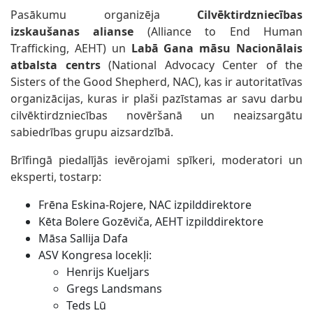
Pasākumu organizēja
Cilvēktirdzniecības
izskaušanas alianse
(Alliance to End Human
Trafficking, AEHT) un
Labā Gana māsu Nacionālais
atbalsta centrs
(National Advocacy Center of the
Sisters of the Good Shepherd, NAC), kas ir autoritatīvas
organizācijas, kuras ir plaši pazīstamas ar savu darbu
cilvēktirdzniecības novēršanā un neaizsargātu
sabiedrības grupu aizsardzībā.
Brīfingā piedalījās ievērojami spīkeri, moderatori un
eksperti, tostarp:
Frēna Eskina-Rojere, NAC izpilddirektore
Kēta Bolere Gozēviča, AEHT izpilddirektore
Māsa Sallija Dafa
ASV Kongresa locekļi:
Henrijs Kueljars
Gregs Landsmans
Teds Lū