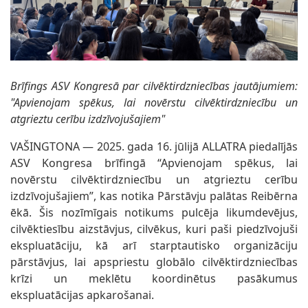
Brīfings ASV Kongresā par cilvēktirdzniecības jautājumiem:
"Apvienojam spēkus, lai novērstu cilvēktirdzniecību un
atgrieztu cerību izdzīvojušajiem"
VAŠINGTONA — 2025. gada 16. jūlijā ALLATRA piedalījās
ASV Kongresa brīfingā “Apvienojam spēkus, lai
novērstu cilvēktirdzniecību un atgrieztu cerību
izdzīvojušajiem”, kas notika Pārstāvju palātas Reibērna
ēkā. Šis nozīmīgais notikums pulcēja likumdevējus,
cilvēktiesību aizstāvjus, cilvēkus, kuri paši piedzīvojuši
ekspluatāciju, kā arī starptautisko organizāciju
pārstāvjus, lai apspriestu globālo cilvēktirdzniecības
krīzi un meklētu koordinētus pasākumus
ekspluatācijas apkarošanai.