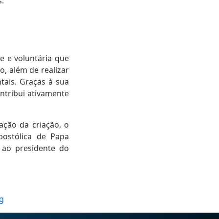
s.
 e voluntária que
, além de realizar
ais. Graças à sua
ntribui ativamente
ção da criação, o
postólica de Papa
 ao presidente do
rg