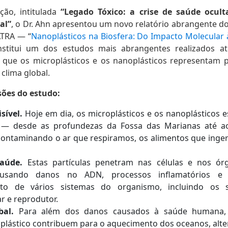
ção, intitulada
“Legado Tóxico: a crise de saúde ocul
al”
, o Dr. Ahn apresentou um novo relatório abrangente d
ATRA — “
Nanoplásticos na Biosfera: Do Impacto Molecular à
onstitui um dos estudos mais abrangentes realizados a
 que os microplásticos e os nanoplásticos representam p
clima global.
sões do estudo:
sível.
Hoje em dia, os microplásticos e os nanoplásticos 
 — desde as profundezas da Fossa das Marianas até 
contaminando o ar que respiramos, os alimentos que inge
saúde.
Estas partículas penetram nas células e nos órg
usando danos no ADN, processos inflamatórios e 
to de vários sistemas do organismo, incluindo os s
r e reprodutor.
bal.
Para além dos danos causados à saúde humana, 
e plástico contribuem para o aquecimento dos oceanos, alt