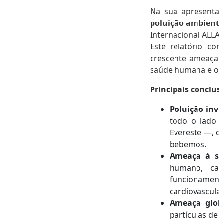
Na sua apresenta
poluição ambient
Internacional ALL
Este relatório c
crescente ameaça
saúde humana e o 
Principais conclu
Poluição invi
todo o lado
Evereste —, 
bebemos.
Ameaça à 
humano, ca
funcionamen
cardiovascula
Ameaça glo
partículas d