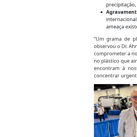
precipitação
Agravament
internaciona
ameaça existe
“Um grama de plá
observou o Dr. Ahn
comprometer a nos
no plástico que ai
encontram à noss
concentrar urgent