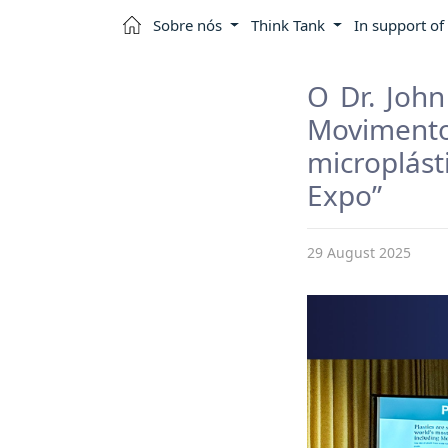
Sobre nós
Think Tank
In support of
O Dr. John
Moviment
microplást
Expo”
29 August 2025