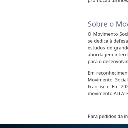
promoção da inova
Sobre o Mov
O Movimento Soci
se dedica à defes
estudos de grand
abordagem interdi
para o desenvolvim
Em reconheciment
Movimento Social
Francisco. Em 20
movimento ALLATRA
Para pedidos da i