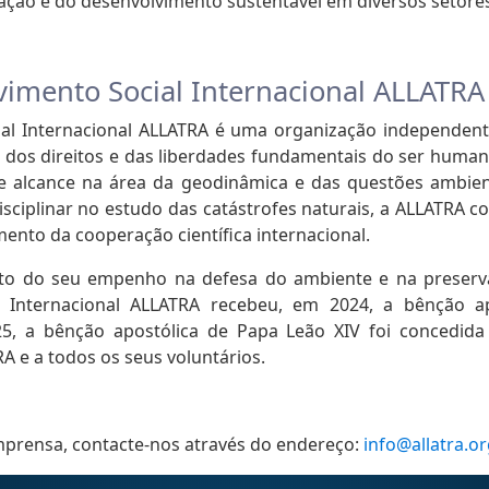
ção e do desenvolvimento sustentável em diversos setore
imento Social Internacional ALLATRA
al Internacional ALLATRA é uma organização independente
a dos direitos e das liberdades fundamentais do ser humano
e alcance na área da geodinâmica e das questões ambient
sciplinar no estudo das catástrofes naturais, a ALLATRA co
ento da cooperação científica internacional.
o do seu empenho na defesa do ambiente e na preserva
 Internacional ALLATRA recebeu, em 2024, a bênção a
25, a bênção apostólica de Papa Leão XIV foi concedida
 e a todos os seus voluntários.
mprensa, contacte-nos através do endereço:
info@allatra.o