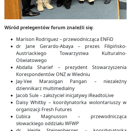
Wśród prelegentów forum znaleźli się:
Marison Rodriguez – przewodnicząca ENFiD
dr Jane Gerardo-Abaya – prezes Filipińsko-
Austriackiego Towarzystwa Kulturalno-
Oświatowego
Abdalla Sharief – prezydent Stowarzyszenia
Korespondentów ONZ w Wiedniu
Jay-Vee Marasigan Pangan – niezależny
dziennikarz multimedialny
Jacob Sule – założyciel inicjatywy iReadtoLive
Daisy Whitby – koordynatorka wolontariuszy w
organizacji Fresh Futures
Ľubica Magnusson – przewodnicząca
słowackiego oddziału WFWP
dr Heide Steigenberger – koordynatorka