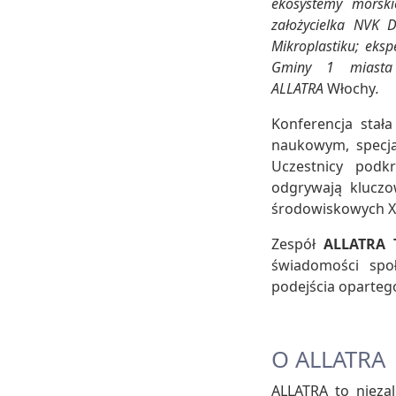
ekosystemy morski
założycielka NVK 
Mikroplastiku; eks
Gminy 1 miasta
ALLATRA
Włochy
.
Konferencja stał
naukowym, specja
Uczestnicy podk
odgrywają kluczo
środowiskowych X
Zespół
ALLATRA 
świadomości spo
podejścia oparteg
O ALLATRA
ALLATRA to nieza