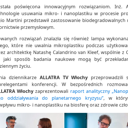
stała poświęcona innowacyjnym rozwiązaniom. Inż. 
chnologie usuwania mikro- i nanoplastiku w procesie pro
igio Martini przedstawił zastosowanie biodegradowalnyc
zornictwie przemysłowym.
wanych rozwiązań znalazła się również lampa wykonan
ego, które nie uwalnia mikroplastiku podczas użytkowani
ez architektkę Natashę Calandrino van Kleef, wspólnie z C
w jaki sposób badania naukowe mogą być przekłada
ziennym życiu.
nia dziennikarze
ALLATRA TV Włochy
przeprowadzili 
prelegentami konferencji. W bezpośrednich rozmow
LLATRA Włochy
zaprezentowali
raport analityczny „Nanop
o oddziaływania do planetarnego kryzysu”
, w który
wpływu mikro- i nanoplastiku na biosferę oraz zdrowie czło