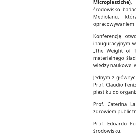
Microplastiche)
środowisko badac
Mediolanu, któr
opracowywaniem pr
Konferencję otwo
inauguracyjnym wy
„The Weight of T
materialnego ślad
wiedzy naukowej w
Jednym z głównych
Prof. Claudio Fen
plastiku do organ
Prof. Caterina L
zdrowiem publicz
Prof. Edoardo Pu
środowisku.