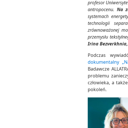
profesor Uniwersyte
antropocenu.
Na z
systemach energet
technologii separ
zrównoważonej mody
przemysłu tekstyln
Irina Bezverkhnia,
Podczas wywiad
dokumentalny „Na
Badawcze ALLATRA
problemu zaniecz
człowieka, a także
pokoleń.