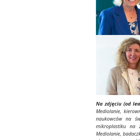
Na zdjęciu (od le
Mediolanie, kierow
naukowców na świ
mikroplastiku na 
Mediolanie, badaczk