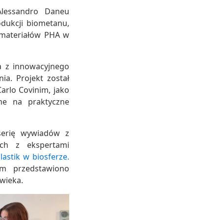
Alessandro Daneu
dukcji biometanu,
h materiałów PHA w
a z innowacyjnego
a. Projekt został
arlo Covinim, jako
ne na praktyczne
serię wywiadów z
ach z ekspertami
lastik w biosferze.
m przedstawiono
wieka.