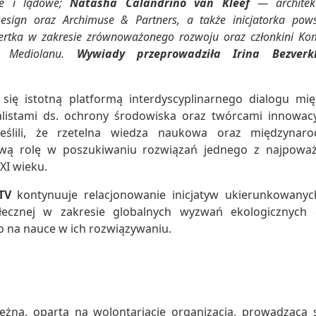
e i lądowe;
Natasha Calandrino van Kleef
— architek
Design oraz Archimuse & Partners, a także inicjatorka pows
pertka w zakresie zrównoważonego rozwoju oraz członkini Kom
 Mediolanu.
Wywiady przeprowadziła Irina Bezverk
a się istotną platformą interdyscyplinarnego dialogu mi
listami ds. ochrony środowiska oraz twórcami innowacyj
reślili, że rzetelna wiedza naukowa oraz międzynar
wą rolę w poszukiwaniu rozwiązań jednego z najpowa
XI wieku.
TV
kontynuuje relacjonowanie inicjatyw ukierunkowany
łecznej w zakresie globalnych wyzwań ekologicznych
o na nauce w ich rozwiązywaniu.
leżna, oparta na wolontariacie organizacja, prowadząca 