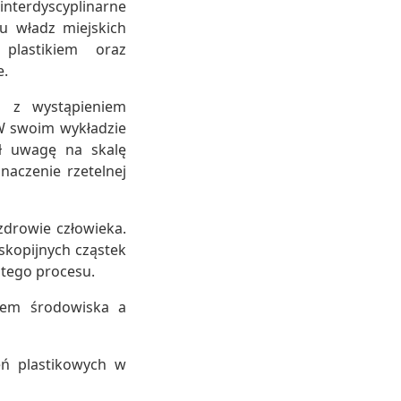
terdyscyplinarne
u władz miejskich
 plastikiem oraz
e.
ym z wystąpieniem
 W swoim wykładzie
ił uwagę na skalę
naczenie rzetelnej
zdrowie człowieka.
skopijnych cząstek
 tego procesu.
anem środowiska a
eń plastikowych w