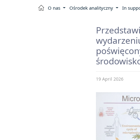
O nas
Ośrodek analityczny
In suppo
Przedsta
wydarzen
poświęco
środowisko
19 April 2026