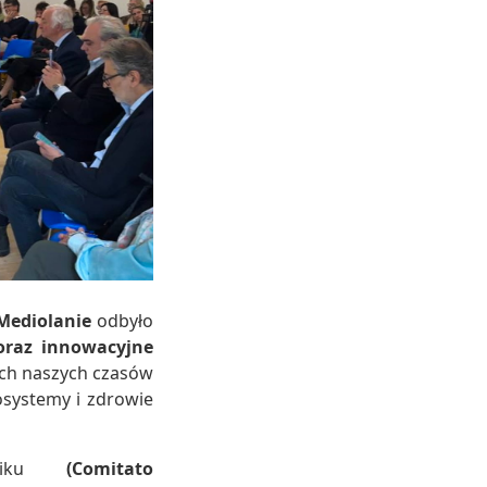
Mediolanie
odbyło
 oraz innowacyjne
ych naszych czasów
systemy i zdrowie
astiku
(Comitato