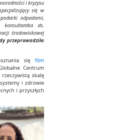
norodności i kryzysu
pecjalizujący się w
spodarki odpadami,
onsultantka ds.
macji środowiskowej
dy przeprowadziła
poznania się
film
Globalne Centrum
rzeczywistą skalę
systemy i zdrowie
ecnych i przyszłych