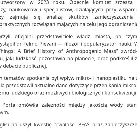
,
utworzony w 2023 roku. Obecnie komitet zrzesza in
zy, naukowców i specjalistów, działających przy wsparci
zy zajmują się analizą skutków zanieczyszczenia
aktycznych rozwiązań mających na celu jego ograniczeni
rzyli oficjalni przedstawiciele władz miasta, po cz
stąpił dr Telmo Pievani — filozof i popularyzator nauki.
hings: A Brief History of Anthropogenic Mass” zwróc
u, jaki ludzkość pozostawia na planecie, oraz podkreślił z
 debacie publicznej.
 tematów spotkania był wpływ mikro- i nanoplastiku na 
izia przedstawił aktualne dane dotyczące przenikania mikro
izmu ludzkiego oraz możliwych biologicznych konsekwencji
a Porta omówiła zależności między jakością wody, st
nym.
glisi poruszył kwestię trwałości PFAS oraz zanieczyszcz