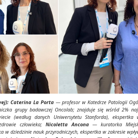
wej):
Caterina La Porta
— profesor w Katedrze Patologii Ogó
niczka grupy badawczej Oncolab; znajduje się wśród 2% naj
ecie (według danych Uniwersytetu Stanforda), ekspertka 
zdrowie człowieka;
Nicoletta Ancona
— kuratorka Miejs
a w dziedzinie nauk przyrodniczych, ekspertka w zakresie wpł