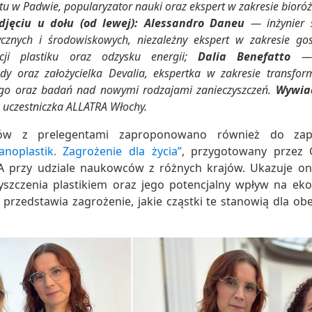
tu w Padwie, popularyzator nauki oraz ekspert w zakresie bioróż
djęciu u dołu (od lewej):
Alessandro Daneu
— inżynier s
ycznych i środowiskowych, niezależny ekspert w zakresie go
acji plastiku oraz odzysku energii;
Dalia Benefatto
— k
 oraz założycielka Devalia, ekspertka w zakresie transfor
ego oraz badań nad nowymi rodzajami zanieczyszczeń.
Wywia
uczestniczka ALLATRA Włochy.
ów z prelegentami zaproponowano również do za
noplastik. Zagrożenie dla życia”
, przygotowany przez 
 przy udziale naukowców z różnych krajów. Ukazuje on 
yszczenia plastikiem oraz jego potencjalny wpływ na eko
 przedstawia zagrożenie, jakie cząstki te stanowią dla ob