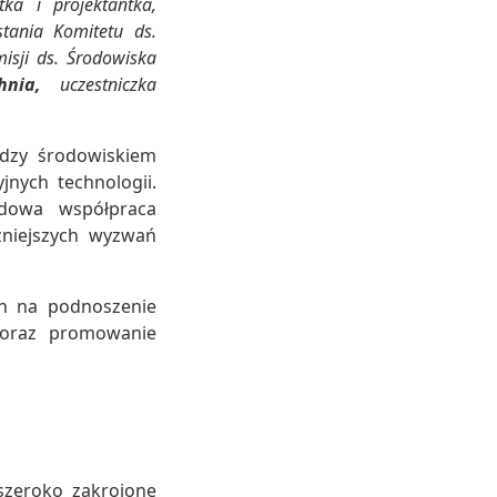
tka i projektantka,
tania Komitetu ds.
isji ds. Środowiska
hnia
,
uczestniczka
ędzy środowiskiem
nych technologii.
odowa współpraca
żniejszych wyzwań
ch na podnoszenie
 oraz promowanie
szeroko zakrojone