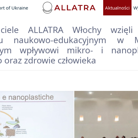
rt of Ukraine
Aktualności
W
wiciele ALLATRA Włochy wzięli
iu naukowo-edukacyjnym w Me
nym wpływowi mikro- i nanopl
 oraz zdrowie człowieka