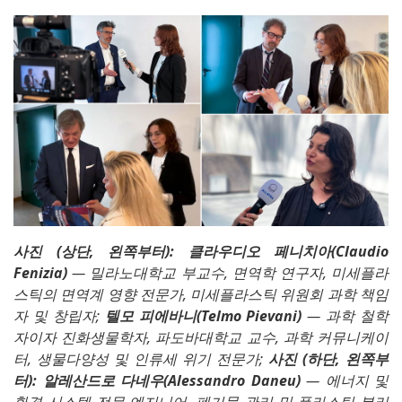
사진 (상단, 왼쪽부터): 클라우디오 페니치아(Claudio
Fenizia)
— 밀라노대학교 부교수, 면역학 연구자, 미세플라
스틱의 면역계 영향 전문가, 미세플라스틱 위원회 과학 책임
자 및 창립자;
텔모 피에바니(Telmo Pievani)
— 과학 철학
자이자 진화생물학자, 파도바대학교 교수, 과학 커뮤니케이
터, 생물다양성 및 인류세 위기 전문가;
사진 (하단, 왼쪽부
터): 알레산드로 다네우(Alessandro Daneu)
— 에너지 및
환경 시스템 전문 엔지니어, 폐기물 관리 및 플라스틱 분리