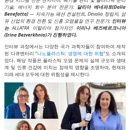
기술, 에너지 회수 분야 전문가;
달리아 베네파토(Dalia
Benefatto)
— 지속가능 패션 컨설턴트, Devalia 창립자, 섬
유 산업의 환경 전환 및 신흥 오염물질 연구 전문가;
인터뷰
는
ALLATRA 이탈리아 참가자인
이리나 베즈베르크니아
(Irina Bezverkhnia)가 진행하였다
.
인터뷰 과정에서는 다양한 국가 과학자들이 참여하여 제작
된 다큐멘터리 “
나노플라스틱: 생명에 대한 위협
”도 소개되
었다. 해당 작품은 플라스틱 오염 문제의 실제 규모와 생태
계 및 인류 건강에 미치는 잠재적 영향을 조명하며, 현재와
미래 세대 모두에 대한 위험성을 제시한다.