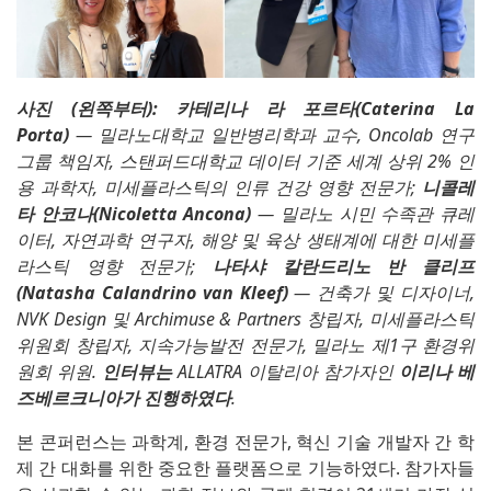
사진 (왼쪽부터):
카테리나 라 포르타(Caterina La
Porta)
— 밀라노대학교 일반병리학과 교수, Oncolab 연구
그룹 책임자, 스탠퍼드대학교 데이터 기준 세계 상위 2% 인
용 과학자, 미세플라스틱의 인류 건강 영향 전문가;
니콜레
타 안코나(Nicoletta Ancona)
— 밀라노 시민 수족관 큐레
이터, 자연과학 연구자, 해양 및 육상 생태계에 대한 미세플
라스틱 영향 전문가;
나타샤 칼란드리노 반 클리프
(Natasha Calandrino van Kleef)
— 건축가 및 디자이너,
NVK Design 및 Archimuse & Partners 창립자, 미세플라스틱
위원회 창립자, 지속가능발전 전문가, 밀라노 제1구 환경위
원회 위원.
인터뷰는
ALLATRA 이탈리아 참가자인
이리나 베
즈베르크니아가 진행하였다
.
본 콘퍼런스는 과학계, 환경 전문가, 혁신 기술 개발자 간 학
제 간 대화를 위한 중요한 플랫폼으로 기능하였다. 참가자들