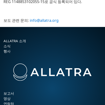
REG 1148853102055-15로 공식 등록되어 있다.
보도 관련 문의:
info@allatra.org
ALLATRA 소개
소식
행사
보고서
영상
연락처