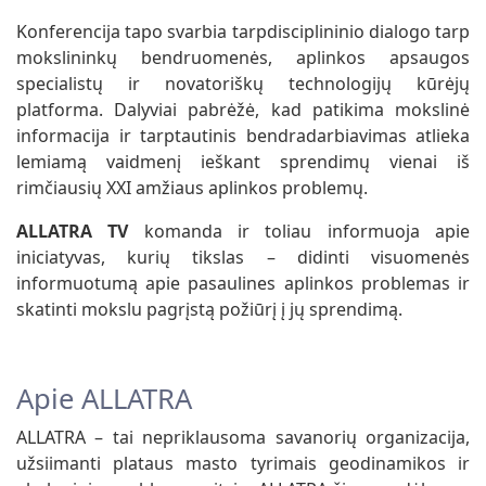
Konferencija tapo svarbia tarpdisciplininio dialogo tarp
mokslininkų bendruomenės, aplinkos apsaugos
specialistų ir novatoriškų technologijų kūrėjų
platforma. Dalyviai pabrėžė, kad patikima mokslinė
informacija ir tarptautinis bendradarbiavimas atlieka
lemiamą vaidmenį ieškant sprendimų vienai iš
rimčiausių XXI amžiaus aplinkos problemų.
ALLATRA TV
komanda ir toliau informuoja apie
iniciatyvas, kurių tikslas – didinti visuomenės
informuotumą apie pasaulines aplinkos problemas ir
skatinti mokslu pagrįstą požiūrį į jų sprendimą.
Apie ALLATRA
ALLATRA – tai nepriklausoma savanorių organizacija,
užsiimanti plataus masto tyrimais geodinamikos ir