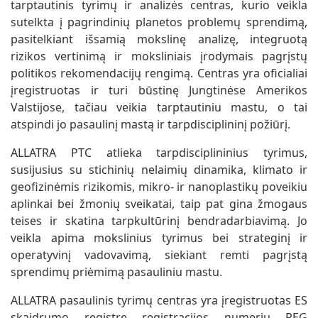
tarptautinis tyrimų ir analizės centras, kurio veikla
sutelkta į pagrindinių planetos problemų sprendimą,
pasitelkiant išsamią mokslinę analizę, integruotą
rizikos vertinimą ir moksliniais įrodymais pagrįstų
politikos rekomendacijų rengimą. Centras yra oficialiai
įregistruotas ir turi būstinę Jungtinėse Amerikos
Valstijose, tačiau veikia tarptautiniu mastu, o tai
atspindi jo pasaulinį mastą ir tarpdisciplininį požiūrį.
ALLATRA PTC atlieka tarpdisciplininius tyrimus,
susijusius su stichinių nelaimių dinamika, klimato ir
geofizinėmis rizikomis, mikro- ir nanoplastikų poveikiu
aplinkai bei žmonių sveikatai, taip pat gina žmogaus
teises ir skatina tarpkultūrinį bendradarbiavimą. Jo
veikla apima mokslinius tyrimus bei strateginį ir
operatyvinį vadovavimą, siekiant remti pagrįstą
sprendimų priėmimą pasauliniu mastu.
ALLATRA pasaulinis tyrimų centras yra įregistruotas ES
skaidrumo registre registracijos numeriu REG