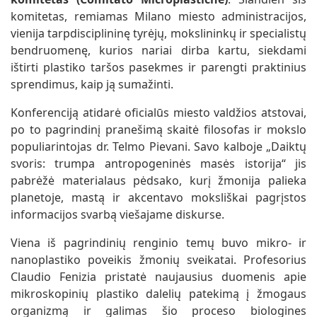
komitetas, remiamas Milano miesto administracijos,
vienija tarpdisciplininę tyrėjų, mokslininkų ir specialistų
bendruomenę, kurios nariai dirba kartu, siekdami
ištirti plastiko taršos pasekmes ir parengti praktinius
sprendimus, kaip ją sumažinti.
Konferenciją atidarė oficialūs miesto valdžios atstovai,
po to pagrindinį pranešimą skaitė filosofas ir mokslo
populiarintojas dr. Telmo Pievani. Savo kalboje „Daiktų
svoris: trumpa antropogeninės masės istorija“ jis
pabrėžė materialaus pėdsako, kurį žmonija palieka
planetoje, mastą ir akcentavo moksliškai pagrįstos
informacijos svarbą viešajame diskurse.
Viena iš pagrindinių renginio temų buvo mikro- ir
nanoplastiko poveikis žmonių sveikatai. Profesorius
Claudio Fenizia pristatė naujausius duomenis apie
mikroskopinių plastiko dalelių patekimą į žmogaus
organizmą ir galimas šio proceso biologines