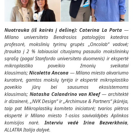
Nuotrauka (iš kairės į dešinę):
Caterina La Porta
—
Milano universiteto Bendrosios patologijos katedros
profesorė, mokslinių tyrimų grupės „Oncolab“ vadovė;
įtraukta į 2 % labiausiai cituojamų pasaulio mokslininkų
sąrašą (pagal Stanfordo universiteto duomenis) ir ekspertė
mikroplastiko poveikio žmonių sveikatai
klausimais;
Nicoletta Ancona
— Milano miesto akvariumo
kuratorė, gamtos mokslų tyrėja ir ekspertė mikroplastiko
poveikio jūrų bei sausumos ekosistemoms
klausimais;
Natasha Calandrino van Kleef
— architektė
ir dizainerė, „NVK Design“ ir „Archimuse & Partners“ įkūrėja,
taip pat Mikroplastikų komiteto iniciatorė; tvarios plėtros
ekspertė ir Milano miesto 1-osios savivaldybės Aplinkos
komisijos narė.
Interviu vedė Irina Bezverkhnia
,
ALLATRA Italija dalyvė.