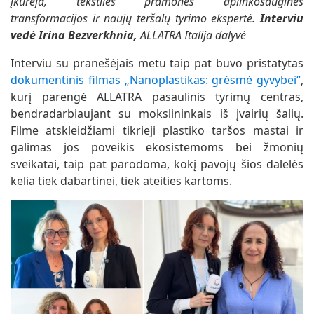
įkūrėja, tekstilės pramonės aplinkosauginės
transformacijos ir naujų teršalų tyrimo ekspertė.
Interviu
vedė Irina Bezverkhnia
,
ALLATRA Italija dalyvė
Interviu su pranešėjais metu taip pat buvo pristatytas
dokumentinis filmas „Nanoplastikas: grėsmė gyvybei“
,
kurį parengė ALLATRA pasaulinis tyrimų centras,
bendradarbiaujant su mokslininkais iš įvairių šalių.
Filme atskleidžiami tikrieji plastiko taršos mastai ir
galimas jos poveikis ekosistemoms bei žmonių
sveikatai, taip pat parodoma, kokį pavojų šios dalelės
kelia tiek dabartinei, tiek ateities kartoms.