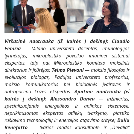
Viršutinė nuotrauka (iš kairės į dešinę):
Claudio
Fenizia
– Milano universiteto docentas, imunologijos
tyrinėtojas, mikroplastiko poveikio imuninei sistemai
ekspertas, taip pat Mikroplastiko komiteto mokslinis
direktorius ir įkūrėjas;
Telmo Pievani
— mokslo filosofas ir
evoliucijos biologas, Padujos universiteto profesorius,
mokslo komunikatorius bei biologinės įvairovės ir
antropoceno krizės ekspertas.
Apatinė nuotrauka (iš
kairės į dešinę):
Alessandro Daneu
— inžinierius,
specializuojantis energetikos ir aplinkos sistemose,
nepriklausomas ekspertas atliekų tvarkymo, plastiko
rūšiavimo technologijų ir energijos atgavimo srityse;
Dalia
Benefatto
— tvarios mados konsultantė ir „Devalia“