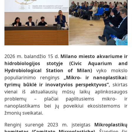
2026 m. balandžio 15 d.
Milano miesto akvariume ir
hidrobiologijos stotyje (Civic Aquarium and
Hydrobiological Station of Milan)
vyko mokslo
populiarinimo renginys
„Mikro- ir nanoplastikai:
tyrimų būklė ir inovatyvios perspektyvos“
, skirtas
vienai iš aktualiausių mūsų laikų aplinkosaugos
problemų – plačiai paplitusiems mikro- ir
nanoplastikams bei jų poveikiui ekosistemoms ir
žmonių sveikatai.
Renginį surengė 2023 m. įsteigtas
Mikroplastikų
komitetas (Comitato Microplastiche)
. Šiandien šis