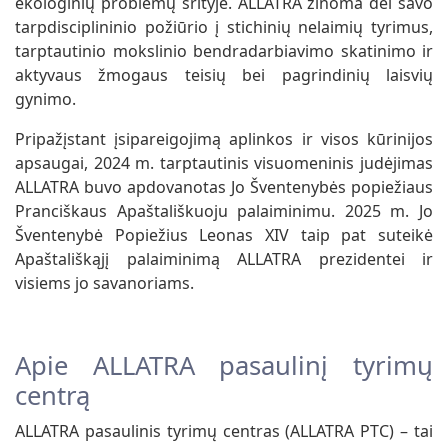
ekologinių problemų srityje. ALLATRA žinoma dėl savo
tarpdisciplininio požiūrio į stichinių nelaimių tyrimus,
tarptautinio mokslinio bendradarbiavimo skatinimo ir
aktyvaus žmogaus teisių bei pagrindinių laisvių
gynimo.
Pripažįstant įsipareigojimą aplinkos ir visos kūrinijos
apsaugai, 2024 m. tarptautinis visuomeninis judėjimas
ALLATRA buvo apdovanotas Jo Šventenybės popiežiaus
Pranciškaus Apaštališkuoju palaiminimu. 2025 m. Jo
Šventenybė Popiežius Leonas XIV taip pat suteikė
Apaštališkąjį palaiminimą ALLATRA prezidentei ir
visiems jo savanoriams.
Apie ALLATRA pasaulinį tyrimų
centrą
ALLATRA pasaulinis tyrimų centras (ALLATRA PTC) – tai