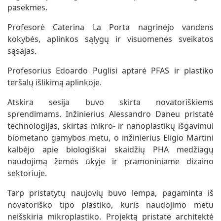
pasekmes.
Profesorė Caterina La Porta nagrinėjo vandens
kokybės, aplinkos sąlygų ir visuomenės sveikatos
sąsajas.
Profesorius Edoardo Puglisi aptarė PFAS ir plastiko
teršalų išlikimą aplinkoje.
Atskira sesija buvo skirta novatoriškiems
sprendimams. Inžinierius Alessandro Daneu pristatė
technologijas, skirtas mikro- ir nanoplastikų išgavimui
biometano gamybos metu, o inžinierius Eligio Martini
kalbėjo apie biologiškai skaidžių PHA medžiagų
naudojimą žemės ūkyje ir pramoniniame dizaino
sektoriuje.
Tarp pristatytų naujovių buvo lempa, pagaminta iš
novatoriško tipo plastiko, kuris naudojimo metu
neišskiria mikroplastiko. Projektą pristatė architektė