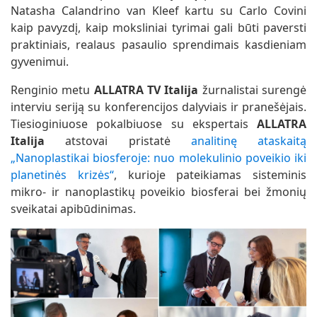
Natasha Calandrino van Kleef kartu su Carlo Covini
kaip pavyzdį, kaip moksliniai tyrimai gali būti paversti
praktiniais, realaus pasaulio sprendimais kasdieniam
gyvenimui.
Renginio metu
ALLATRA TV Italija
žurnalistai surengė
interviu seriją su konferencijos dalyviais ir pranešėjais.
Tiesioginiuose pokalbiuose su ekspertais
ALLATRA
Italija
atstovai pristatė
analitinę ataskaitą
„Nanoplastikai biosferoje: nuo molekulinio poveikio iki
planetinės krizės“
, kurioje pateikiamas sisteminis
mikro- ir nanoplastikų poveikio biosferai bei žmonių
sveikatai apibūdinimas.