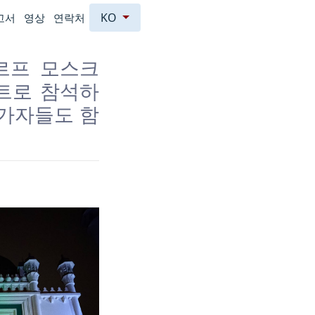
KO
고서
영상
연락처
르프 모스크
트로 참석하
참가자들도 함