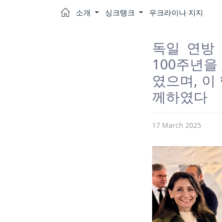
소개
싱크탱크
우크라이나 지지
독일 연방
100주년
였으며, 이
께하였다
17 March 2025