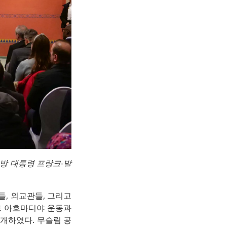
연방 대통령 프랑크-발
들, 외교관들, 그리고
호르 아흐마디야 운동과
소개하였다. 무슬림 공