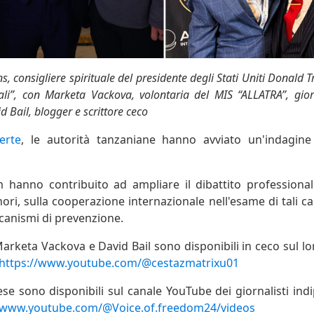
s, consigliere spirituale del presidente degli Stati Uniti Donald 
uali”, con Marketa Vackova, volontaria del MIS “ALLATRA”, giorn
d Bail, blogger e scrittore ceco
erte
, le autorità tanzaniane hanno avviato un'indagine
lm hanno contribuito ad ampliare il dibattito professiona
ori, sulla cooperazione internazionale nell'esame di tali cas
ccanismi di prevenzione.
arketa Vackova e David Bail sono disponibili in ceco sul l
https://www.youtube.com/@cestazmatrixu01
lese sono disponibili sul canale YouTube dei giornalisti ind
//www.youtube.com/@Voice.of.freedom24/videos