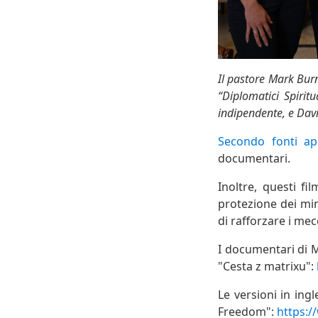
Il pastore Mark Burn
“Diplomatici Spirit
indipendente, e Davi
Secondo fonti ap
documentari.
Inoltre, questi fi
protezione dei min
di rafforzare i me
I documentari di M
"Cesta z matrixu":
Le versioni in ing
Freedom":
https: