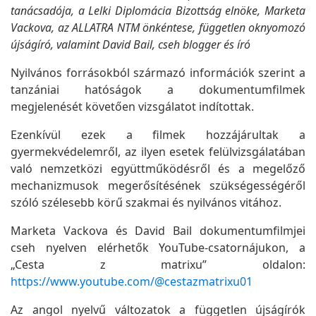
tanácsadója, a Lelki Diplomácia Bizottság elnöke, Marketa
Vackova, az ALLATRA NTM önkéntese, független oknyomozó
újságíró, valamint David Bail, cseh blogger és író
Nyilvános forrásokból származó információk szerint a
tanzániai hatóságok a dokumentumfilmek
megjelenését követően vizsgálatot indítottak.
Ezenkívül ezek a filmek hozzájárultak a
gyermekvédelemről, az ilyen esetek felülvizsgálatában
való nemzetközi együttműködésről és a megelőző
mechanizmusok megerősítésének szükségességéről
szóló szélesebb körű szakmai és nyilvános vitához.
Marketa Vackova és David Bail dokumentumfilmjei
cseh nyelven elérhetők YouTube-csatornájukon, a
„Cesta z matrixu” oldalon:
https://www.youtube.com/@cestazmatrixu01
Az angol nyelvű változatok a független újságírók