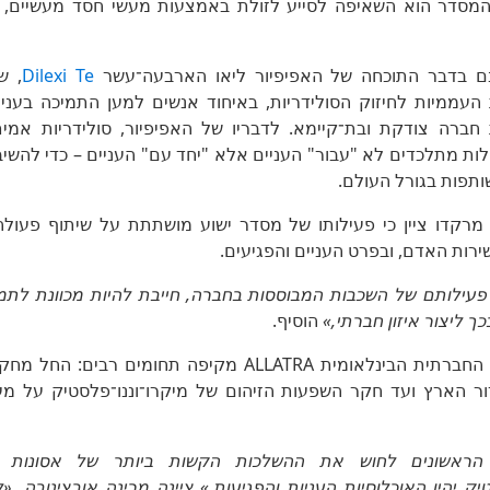
המסדר הוא השאיפה לסייע לזולת באמצעות מעשי חסד מעשיים, חי
ם בדבר התוכחה של האפיפיור ליאו הארבעה־עשר
Dilexi Te
, ש
עממיות לחיזוק הסולידריות, באיחוד אנשים למען התמיכה בעניי
 חברה צודקת ובת־קיימא. לדבריו של האפיפיור, סולידריות א
לות מתלכדים לא "עבור" העניים אלא "יחד עם" העניים – כדי להש
תפות בגורל העולם.
מרקדו ציין כי פעילותו של מסדר ישוע מושתתת על שיתוף פעול
ירות האדם, ובפרט העניים והפגיעים.
 פעילותם של השכבות המבוססות בחברה, חייבת להיות מכוונת לתמ
כך ליצור איזון חברתי,»
הוסיף.
פעילותה של התנועה החברתית הבינלאומית ALLATRA מקיפה תחומי
דור הארץ ועד חקר השפעות הזיהום של מיקרו־וננו־פלסטיק על מע
י הראשונים לחוש את ההשלכות הקשות ביותר של אסונות
יק יהיו האוכלוסיות העניות והפגיעות,» ציינה מרינה אובצינובה. 