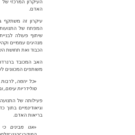
העיקרון המרכזי של 
האדם.
עיקרון זה משתקף ג
המפתח של התנועות ה
שיתוף פעולה לבניית
מנהיגים עממיים וקהי
הכבוד ואת תחושת השו
האב המכובד ברנרדו 
משותפים המכוונים לש
«כל יוזמה, לרבות
סולידריות עימם, וב
וגיאודינמיים בתוך כ
בריאות האדם.
«אנו מבינים כ
המיקרו־והננו־פלסט