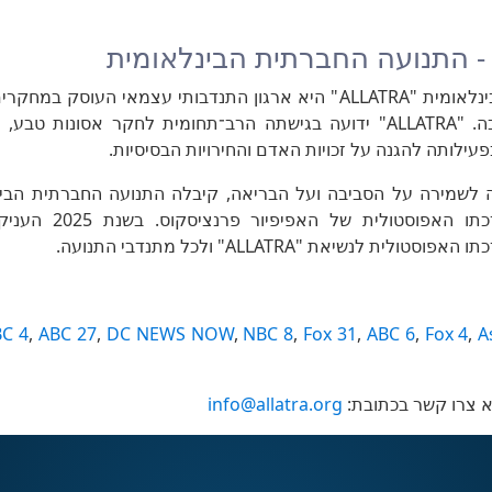
התנועה החברתית הבינלאומית "ALLATRA" היא ארגון התנדבותי עצמאי הע
הגיאודינמיקה והסביבה. "ALLATRA" ידועה בגישתה הרב־תחומית לחקר אסונ
פעילותה להגנה על זכויות האדם והחירויות הבסיסיות.
בשנת 2024 את ברכתו האפ
 לנשיאת "ALLATRA" ולכל מתנדבי התנועה.
C 4
,
ABC 27
,
DC NEWS NOW
,
NBC 8
,
Fox 31
,
ABC 6
,
Fox 4
,
A
א צרו קשר בכתובת:
info@allatra.org