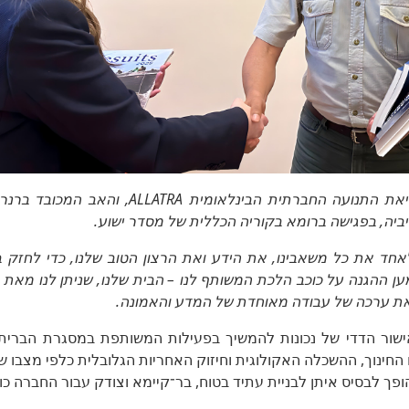
מרינה אובצינובה, נשיאת התנועה החברתית הבינלאומי
ביה, בפגישה ברומא בקוריה הכללית של מסדר ישוע.
לאחד את כל משאבינו, את הידע ואת הרצון הטוב שלנו, כדי לחזק ב
ן ההגנה על כוכב הלכת המשותף לנו – הבית שלנו, שניתן לנו מאת 
ה את ערכה של עבודה מאוחדת של המדע והאמונה.
ישור הדדי של נכונות להמשיך בפעילות המשותפת במסגרת הברית
החינוך, ההשכלה האקולוגית וחיזוק האחריות הגלובלית כלפי מצבו ש
הופך לבסיס איתן לבניית עתיד בטוח, בר־קיימא וצודק עבור החברה כו