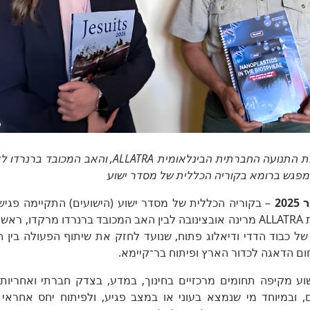
מרינה אוצינובה, נשיאת התנועה החברתית הבינלאומית ATRA
 מפגש ברומא בקוריה הכללית של מסדר ישוע
– בקוריה הכללית של מסדר ישוע (הישועים) התקיימה פגיש
החברתית הבינלאומית ALLATRA מרינה אובצינובה לבין האב המכובד ברנרדו מרקד
ל כבוד הדדי ודיאלוג פתוח, שנועד לחזק את שיתוף הפעולה בין 
ם הדאגה לכדור הארץ ופיתוח בר־קיימא.
וע מקיפה תחומים מרכזיים בחינוך, במדע, בצדק חברתי ואחריות ס
, ובמיוחד מי שנמצא בעוני או במצב פגיע, ולפיתוח יחס אחראי 