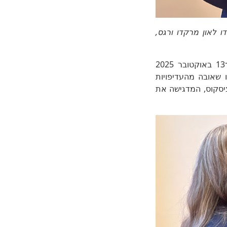
ת ALLATRA, והאב המכובד ברנרדו לאון מרקדו ורגס,
הצדדים דנו בברית האסטרטגית שנחתמה בין ALLATRA לבין מסדר ישוע בבוליביה ב־13 באוקטובר 2025
ו שאובה מהעדיפויות
יסקוס, המדגישה את