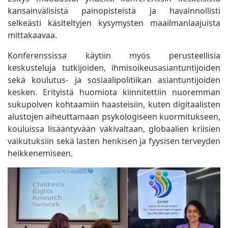
kansainvälisistä painopisteistä ja havainnollisti
selkeästi käsiteltyjen kysymysten maailmanlaajuista
mittakaavaa.
Konferenssissa käytiin myös perusteellisia
keskusteluja tutkijoiden, ihmisoikeusasiantuntijoiden
sekä koulutus- ja sosiaalipolitiikan asiantuntijoiden
kesken. Erityistä huomiota kiinnitettiin nuoremman
sukupolven kohtaamiin haasteisiin, kuten digitaalisten
alustojen aiheuttamaan psykologiseen kuormitukseen,
kouluissa lisääntyvään väkivaltaan, globaalien kriisien
vaikutuksiin sekä lasten henkisen ja fyysisen terveyden
heikkenemiseen.