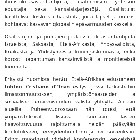
ihmisoikeusasiantuntijoita, akateemisen yhteisön
edustajia sekä kansalaisjärjestöjä. Osallistujat
käsittelivät keskeisiä haasteita, joita lapset ja nuoret
kohtaavat kasvavan globaalin epävarmuuden keskellä.
Osallistujien ja puhujien joukossa oli asiantuntijoita
Israelista, Saksasta, Etelä-Afrikasta, Yhdysvalloista,
Kreikasta ja Yhdistyneestä kuningaskunnasta, mikä
korosti tapahtuman kansainvälistä ja monitieteistä
luonnetta.
Erityistä huomiota herätti Etelä-Afrikkaa edustaneen
tohtori Cristiano d’Orsin
esitys, jossa tarkasteltiin
ilmastonmuutoksen, ympäristöhaasteiden ja
sosiaalisen eriarvoisuuden välistä yhteyttä Afrikan
alueilla. Puheenvuorossaan hän totesi, että
ympäristökriisit lisäävät suoraan lasten
haavoittuvuutta rajoittamalla heidän pääsyään
koulutukseen, terveydenhuoltoon ja perusoikeuksiin.
Esitys muodostui yhdeksi konferenssin keskeisistä