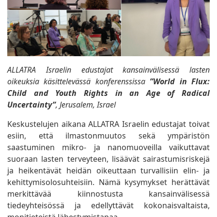
ALLATRA Israelin edustajat kansainvälisessä lasten
oikeuksia käsittelevässä konferenssissa
”World in Flux:
Child and Youth Rights in an Age of Radical
Uncertainty”
, Jerusalem, Israel
Keskustelujen aikana ALLATRA Israelin edustajat toivat
esiin, että ilmastonmuutos sekä ympäristön
saastuminen mikro- ja nanomuoveilla vaikuttavat
suoraan lasten terveyteen, lisäävät sairastumisriskejä
ja heikentävät heidän oikeuttaan turvallisiin elin- ja
kehittymisolosuhteisiin. Nämä kysymykset herättävät
merkittävää kiinnostusta kansainvälisessä
tiedeyhteisössä ja edellyttävät kokonaisvaltaista,
monitieteistä lähestymistapaa.