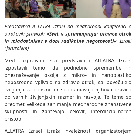
Predstavnici ALLATRA Izrael na mednarodni konferenci o
otrokovih pravicah
»Svet v spreminjanju: pravice otrok
in mladostnikov v dobi radikalne negotovosti«
, Izrael
(Jeruzalem)
Med razpravami sta predstavnici ALLATRA Izrael
izpostavili temo, da podnebne spremembe in
onesnaževanje okolja z mikro- in nanoplastiko
neposredno vplivajo na zdravje otrok, saj povečujejo
tveganja za bolezni ter spodkopavajo njihovo pravico
do varnih življenjskih razmer in razvoja. Te teme so
predmet velikega zanimanja mednarodne znanstvene
skupnosti in zahtevajo celovit, interdisciplinaren
pristop.
ALLATRA Izrael izraža hvaležnost organizatorjem