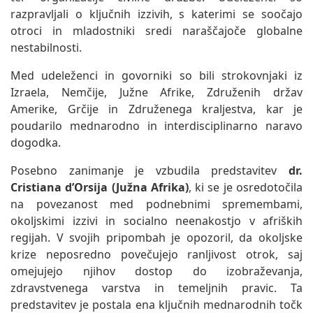
razpravljali o ključnih izzivih, s katerimi se soočajo
otroci in mladostniki sredi naraščajoče globalne
nestabilnosti.
Med udeleženci in govorniki so bili strokovnjaki iz
Izraela, Nemčije, Južne Afrike, Združenih držav
Amerike, Grčije in Združenega kraljestva, kar je
poudarilo mednarodno in interdisciplinarno naravo
dogodka.
Posebno zanimanje je vzbudila predstavitev
dr.
Cristiana d’Orsija (Južna Afrika)
, ki se je osredotočila
na povezanost med podnebnimi spremembami,
okoljskimi izzivi in socialno neenakostjo v afriških
regijah. V svojih pripombah je opozoril, da okoljske
krize neposredno povečujejo ranljivost otrok, saj
omejujejo njihov dostop do izobraževanja,
zdravstvenega varstva in temeljnih pravic. Ta
predstavitev je postala ena ključnih mednarodnih točk