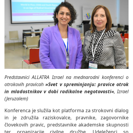
Predstavnici ALLATRA Izrael na mednarodni konferenci o
otrokovih pravicah
»Svet v spreminjanju: pravice otrok
in mladostnikov v dobi radikalne negotovosti«
, Izrael
(Jeruzalem)
Konferenca je služila kot platforma za strokovni dialog
in je združila raziskovalce, pravnike, zagovornike
človekovih pravic, predstavnike akademske skupnosti
ter organizacije civilne družbe. Udeleženci so