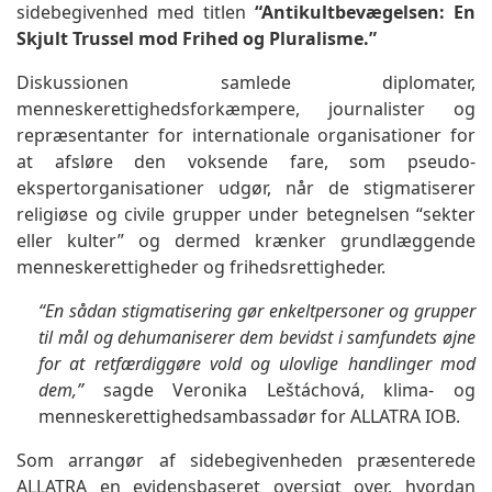
sidebegivenhed med titlen
“Antikultbevægelsen: En
Skjult Trussel mod Frihed og Pluralisme.”
Diskussionen samlede diplomater,
menneskerettighedsforkæmpere, journalister og
repræsentanter for internationale organisationer for
at afsløre den voksende fare, som pseudo-
ekspertorganisationer udgør, når de stigmatiserer
religiøse og civile grupper under betegnelsen “sekter
eller kulter” og dermed krænker grundlæggende
menneskerettigheder og frihedsrettigheder.
“En sådan stigmatisering gør enkeltpersoner og grupper
til mål og dehumaniserer dem bevidst i samfundets øjne
for at retfærdiggøre vold og ulovlige handlinger mod
dem,”
sagde Veronika Leštáchová, klima- og
menneskerettighedsambassadør for ALLATRA IOB.
Som arrangør af sidebegivenheden præsenterede
ALLATRA en evidensbaseret oversigt over, hvordan