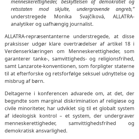
menneskerettigheder, beskyttelsen af demokratiet og
retsstaten mod skjulte, undergravende angreb,”
understregede Monika Svajčíková, ALLATRA-
analytiker og uafhængig journalist.
ALLATRA-repræsentanterne understregede, at disse
praksisser udgør klare overtrædelser af artikel 18 i
Verdenserklæringen om Menneskerettigheder, som
garanterer tanke-, samvittigheds- og religionsfrihed,
samt Lanzarote-konventionen, som forpligter staterne
til at efterforske og retsforfølge seksuel udnyttelse og
misbrug af børn.
Deltagerne i konferencen advarede om, at det, der
begyndte som marginal diskrimination af religiøse og
civile minoriteter, har udviklet sig til et globalt system
af ideologisk kontrol – et system, der undergraver
menneskerettigheder, samvittighedsfrihed og
demokratisk ansvarlighed.