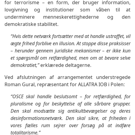
for terrorisme – en form, der bruger information,
lovgivning og institutioner som våben til at
underminere menneskerettighederne og den
demokratiske stabilitet.
“Hvis dette netværk fortsætter med at handle ustraffet, vil
ægte frihed forblive en illusion. At stoppe disse praksisser
– herunder gennem juridiske mekanismer – er ikke kun
et spørgsmål om retfærdighed, men om at bevare selve
demokratiet,”
erklærede deltagerne.
Ved afslutningen af arrangementet understregede
Roman Gural, repræsentant for ALLATRA IOB i Polen:
“OSCE skal handle beslutsomt – for retfærdighed, for
pluralisme og for beskyttelse af alle sårbare grupper.
Den skal modsætte sig antikultbevægelser og deres
desinformationsnetværk. Den skal sikre, at friheden i
vores fælles rum sejrer over forsøg på at indføre
totalitarisme.”