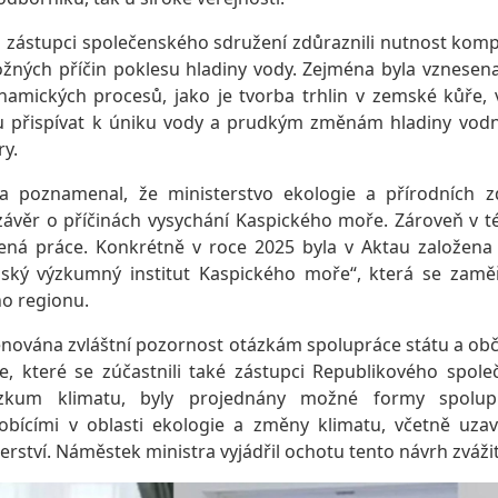
 zástupci společenského sdružení zdůraznili nutnost kom
žných příčin poklesu hladiny vody. Zejména byla vznesen
amických procesů, jako je tvorba trhlin v zemské kůře,
u přispívat k úniku vody a prudkým změnám hladiny vodn
ry.
a poznamenal, že ministerstvo ekologie a přírodních 
ávěr o příčinách vysychání Kaspického moře. Zároveň v té
lená práce. Konkrétně v roce 2025 byla v Aktau založena
šský výzkumný institut Kaspického moře“, která se zamě
o regionu.
ěnována zvláštní pozornost otázkám spolupráce státu a obč
, které se zúčastnili také zástupci Republikového spol
kum klimatu, byly projednány možné formy spolup
obícími v oblasti ekologie a změny klimatu, včetně uz
erství. Náměstek ministra vyjádřil ochotu tento návrh zvážit