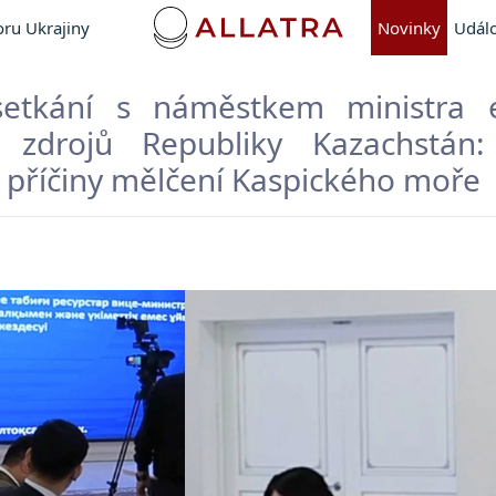
ru Ukrajiny
Novinky
Událo
setkání s náměstkem ministra 
h zdrojů Republiky Kazachstán
 příčiny mělčení Kaspického moře