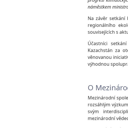
progresi klimatický
náměstkem ministra 
Na závěr setkání
regionálního eko
souvisejících s ak
Účastníci setkán
Kazachstán za ot
věnovanou iniciati
výhodnou spoluprá
O Mezináro
Mezinárodní spole
rozsáhlým výzkum
svým interdiscip
mezinárodní vědec