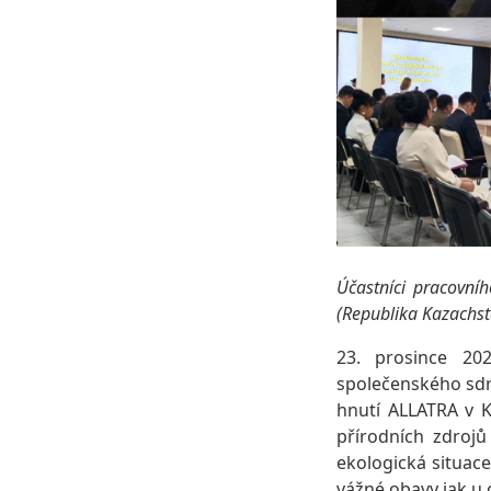
Účastníci pracovní
(Republika Kazachst
23. prosince 20
společenského sd
hnutí ALLATRA v K
přírodních zdroj
ekologická situac
vážné obavy jak u 