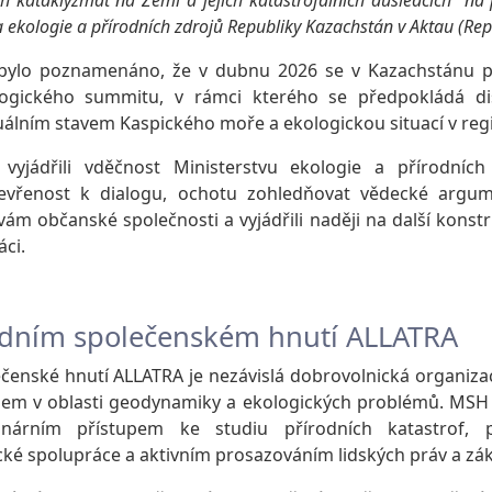
ch kataklyzmat na Zemi a jejich katastrofálních důsledcích“ na
ekologie a přírodních zdrojů Republiky Kazachstán v Aktau (Re
 bylo poznamenáno, že v dubnu 2026 se v Kazachstánu p
logického summitu, v rámci kterého se předpokládá d
tuálním stavem Kaspického moře a ekologickou situací v reg
í vyjádřili vděčnost Ministerstvu ekologie a přírodních
evřenost k dialogu, ochotu zohledňovat vědecké argu
vám občanské společnosti a vyjádřili naději na další konst
ci.
dním společenském hnutí ALLATRA
čenské hnutí ALLATRA je nezávislá dobrovolnická organizac
em v oblasti geodynamiky a ekologických problémů. MSH
linárním přístupem ke studiu přírodních katastrof,
ké spolupráce a aktivním prosazováním lidských práv a zá