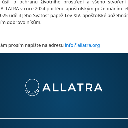
úsilí o ochranu životního prostředí a všeho stvoření
 ALLATRA v roce 2024 poctěno apoštolským požehnáním Je
2025 udělil Jeho Svatost papež Lev XIV. apoštolské požehná
jím dobrovolníkům.
nám prosím napište na adresu
info@allatra.org