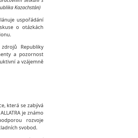
 pracovním setkání s
publika Kazachstán)
lánuje uspořádání
iskuse o otázkách
ionu.
 zdrojů Republiky
menty a pozornost
ruktivní a vzájemně
e, která se zabývá
 ALLATRA je známo
 podporou rozvoje
kladních svobod.