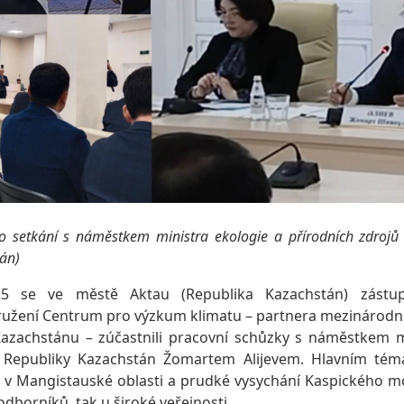
ho setkání s náměstkem ministra ekologie a přírodních zdrojů
án)
25 se ve městě Aktau (Republika Kazachstán) zástup
ružení Centrum pro výzkum klimatu – partnera mezinárodn
azachstánu – zúčastnili pracovní schůzky s náměstkem m
ů Republiky Kazachstán Žomartem Alijevem. Hlavním tém
e v Mangistauské oblasti a prudké vysychání Kaspického mo
odborníků, tak u široké veřejnosti.