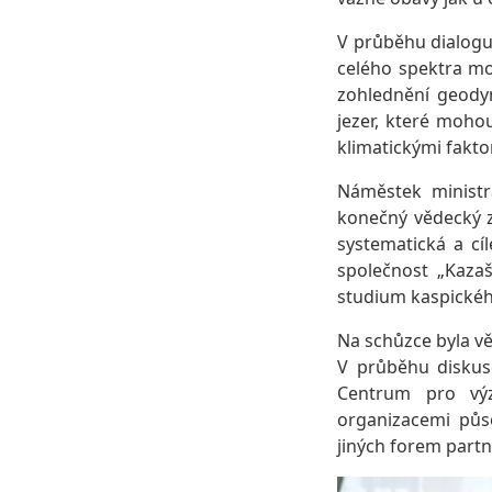
V průběhu dialogu
celého spektra mo
zohlednění geodyn
jezer, které moho
klimatickými fakto
Náměstek ministr
konečný vědecký z
systematická a cí
společnost „Kaza
studium kaspickéh
Na schůzce byla v
V průběhu diskuse
Centrum pro výz
organizacemi půs
jiných forem partn