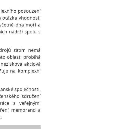
plexního posouzení
a otázka vhodnosti
 včetně dna moří a
ích nádrží spolu s
zdrojů zatím nemá
to oblasti probíhá
 nezisková akciová
řuje na komplexní
anské společnosti.
ečenského sdružení
ráce s veřejnými
avření memorand a
.