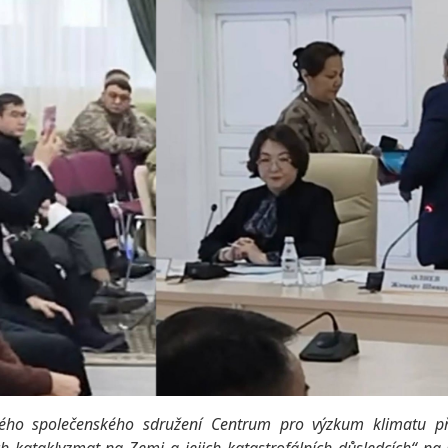
vého společenského sdružení Centrum pro výzkum klimatu pře