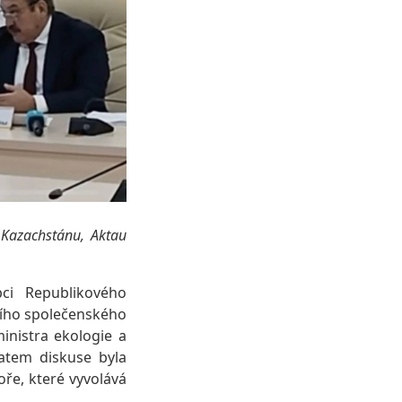
 Kazachstánu, Aktau
ci Republikového
ího společenského
inistra ekologie a
atem diskuse byla
ře, které vyvolává