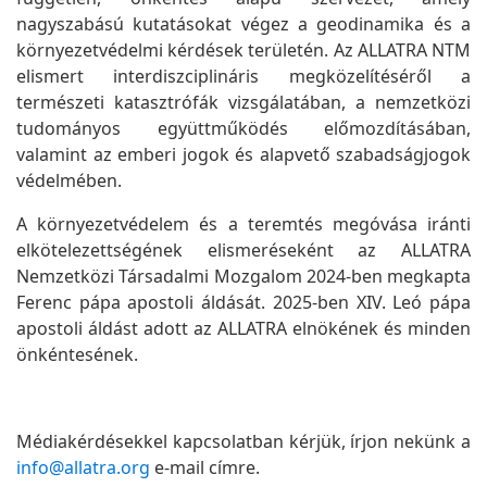
nagyszabású kutatásokat végez a geodinamika és a
környezetvédelmi kérdések területén. Az ALLATRA NTM
elismert interdiszciplináris megközelítéséről a
természeti katasztrófák vizsgálatában, a nemzetközi
tudományos együttműködés előmozdításában,
valamint az emberi jogok és alapvető szabadságjogok
védelmében.
A környezetvédelem és a teremtés megóvása iránti
elkötelezettségének elismeréseként az ALLATRA
Nemzetközi Társadalmi Mozgalom 2024-ben megkapta
Ferenc pápa apostoli áldását. 2025-ben XIV. Leó pápa
apostoli áldást adott az ALLATRA elnökének és minden
önkéntesének.
Médiakérdésekkel kapcsolatban kérjük, írjon nekünk a
info@allatra.org
e-mail címre.