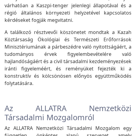
várhatóan a Kaszpi-tenger jelenlegi állapotával és a
régió általános környezeti helyzetével kapcsolatos
kérdéseket fogják megvitatni.
A találkozó résztvevői köszönetet mondtak a Kazah
Köztársaság Ökológiai és Természeti Erőforrások
Minisztériumának a párbeszédre való nyitottságáért, a
tudományos érvek figyelembevételére való
hajlandóságáért és a civil társadalmi kezdeményezések
iránti figyeleméért, és reményüket fejezték ki a
konstruktív és kölcsönösen előnyös együttműködés
folytatására.
Az ALLATRA Nemzetközi
Társadalmi Mozgalomról
Az ALLATRA Nemzetközi Társadalmi Mozgalom egy
független, önkéntes alapú szervezet, amely