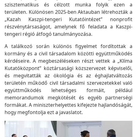
szisztematikus és célzott munka folyik ezen a
területen. Különösen 2025-ben Aktauban létrehozták a
„Kazah Kaszpi-tengeri Kutatóintézet” nonprofit
részvénytársaságot, amelynek fő feladata a Kaszpi-
tengeri régió átfogó tanulmányozása.
A találkozó során különös figyelmet fordítottak a
kormány és a civil társadalom közötti együttműködés
kérdéseire. A megbeszéléseken részt vettek a „Klíma
Kutatóközpont” köztársasági közszervezet képviselői,
és megvitatták az ökológia és az éghajlatváltozás
területén működő civil társadalmi szervezetekkel való
együttműködés lehetséges formáit, például
memorandumok megkötését és egyéb partnerségi
formákat. A miniszterhelyettes kifejezte hajlandóságát,
hogy megfontolja ezt a javaslatot.