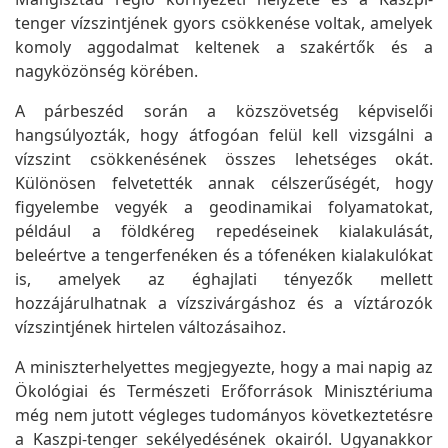
tenger vízszintjének gyors csökkenése voltak, amelyek
komoly aggodalmat keltenek a szakértők és a
nagyközönség körében.
A párbeszéd során a közszövetség képviselői
hangsúlyozták, hogy átfogóan felül kell vizsgálni a
vízszint csökkenésének összes lehetséges okát.
Különösen felvetették annak célszerűségét, hogy
figyelembe vegyék a geodinamikai folyamatokat,
például a földkéreg repedéseinek kialakulását,
beleértve a tengerfenéken és a tófenéken kialakulókat
is, amelyek az éghajlati tényezők mellett
hozzájárulhatnak a vízszivárgáshoz és a víztározók
vízszintjének hirtelen változásaihoz.
A miniszterhelyettes megjegyezte, hogy a mai napig az
Ökológiai és Természeti Erőforrások Minisztériuma
még nem jutott végleges tudományos következtetésre
a Kaszpi-tenger sekélyedésének okairól. Ugyanakkor