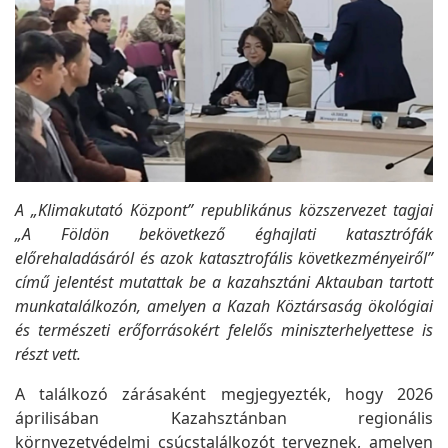
A „Klimakutató Központ” republikánus közszervezet tagjai
„A Földön bekövetkező éghajlati katasztrófák
előrehaladásáról és azok katasztrofális következményeiről”
című jelentést mutattak be a kazahsztáni Aktauban tartott
munkatalálkozón, amelyen a Kazah Köztársaság ökológiai
és természeti erőforrásokért felelős miniszterhelyettese is
részt vett.
A találkozó zárásaként megjegyezték, hogy 2026
áprilisában Kazahsztánban regionális
környezetvédelmi csúcstalálkozót terveznek, amelyen