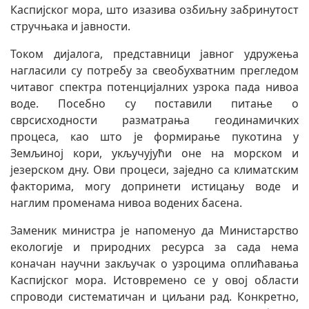
Каспијског мора, што изазива озбиљну забринутост
стручњака и јавности.
Током дијалога, представници јавног удружења
нагласили су потребу за свеобухватним прегледом
читавог спектра потенцијалних узрока пада нивоа
воде. Посебно су поставили питање о
сврсисходности разматрања геодинамичких
процеса, као што је формирање пукотина у
Земљиној кори, укључујући оне на морском и
језерском дну. Ови процеси, заједно са климатским
факторима, могу допринети истицању воде и
наглим променама нивоа водених басена.
Заменик министра је напоменуо да Министарство
екологије и природних ресурса за сада нема
коначан научни закључак о узроцима оплићавања
Каспијског мора. Истовремено се у овој области
спроводи систематичан и циљани рад. Конкретно,