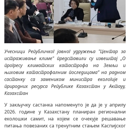
Учесници Републичког јавног удружења "Центар за
истраживање климе" представили су извештај „О
прогресу климатских катастрофа на Земљи и
њиховим катастрофалним последицама” на радном
састанку са замеником министра екологије и
природних ресурса Републике Казахстан у Актауу,
Казахстан
У закључку састанка напоменуто је да је у априлу
2026. године у Казахстану планиран регионални
еколошки самит, на којем се очекује решавање
питања повезаних са тренутним стањем Каспијског