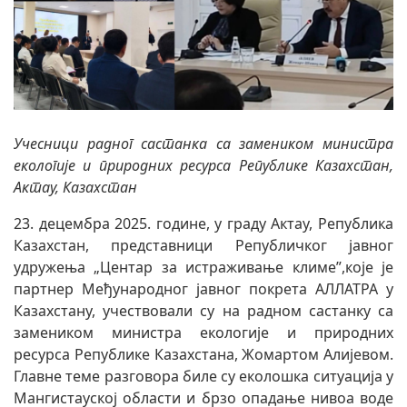
Учесници радног састанка са замеником министра
екологије и природних ресурса Републике Казахстан,
Актау, Казахстан
23. децембра 2025. године, у граду Актау, Република
Казахстан, представници Републичког јавног
удружења „Центар за истраживање климе”,које је
партнер Међународног јавног покрета АЛЛАТРА у
Казахстану, учествовали су на радном састанку са
замеником министра екологије и природних
ресурса Републике Казахстана, Жомартом Алијевом.
Главне теме разговора биле су еколошка ситуација у
Мангистауској области и брзо опадање нивоа воде