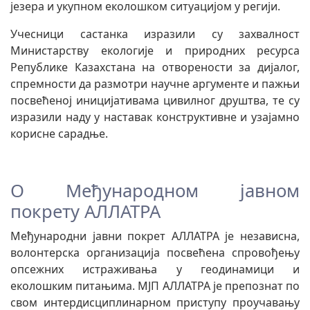
језера и укупном еколошком ситуацијом у регији.
Учесници састанка изразили су захвалност
Министарству екологије и природних ресурса
Републике Казахстана на отворености за дијалог,
спремности да размотри научне аргументе и пажњи
посвећеној иницијативама цивилног друштва, те су
изразили наду у наставак конструктивне и узајамно
корисне сарадње.
О Међународном јавном
покрету АЛЛАТРА
Међународни јавни покрет АЛЛАТРА је независна,
волонтерска организација посвећена спровођењу
опсежних истраживања у геодинамици и
еколошким питањима. МЈП АЛЛАТРА је препознат по
свом интердисциплинарном приступу проучавању