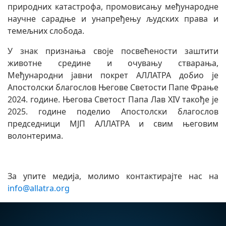
природних катастрофа, промовисању међународне
научне сарадње и унапређењу људских права и
темељних слобода.
У знак признања своје посвећености заштити
животне средине и очувању стварања,
Међународни јавни покрет АЛЛАТРА добио је
Апостолски благослов Његове Светости Папе Фрање
2024. године. Његова Светост Папа Лав XIV такође је
2025. године поделио Апостолски благослов
председници МЈП АЛЛАТРА и свим његовим
волонтерима.
За упите медија, молимо контактирајте нас на
info@allatra.org