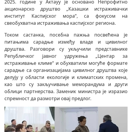
2025. године у Актауу је основано Непрофитно
акционарско друштво „Казашки истраживачки
институт Каспијског мора“, са фокусом на
свеобухватна истраживања каспијског региона.
Током састанка, посебна пажња посвећена је
питањима сарадње између владе и цивилног
друштва. Разговори су укључили представнике
Републичког јавног удружења „Центар за
истраживање климе“ и обухватили могуће формате
сарадње са организацијама цивилног друштва које
делују у области екологије и климатских промена,
као што су закључивање меморандума и други
облици партнерства. Заменик министра је изразио
спремност да размотри овај предлог.