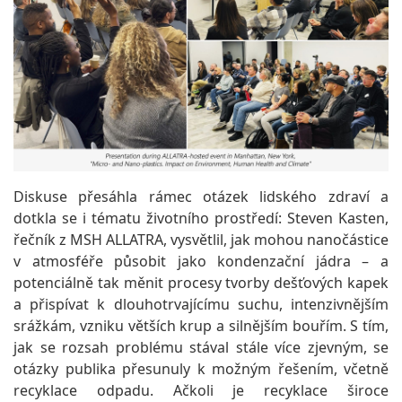
Diskuse přesáhla rámec otázek lidského zdraví a
dotkla se i tématu životního prostředí: Steven Kasten,
řečník z MSH ALLATRA, vysvětlil, jak mohou nanočástice
v atmosféře působit jako kondenzační jádra – a
potenciálně tak měnit procesy tvorby dešťových kapek
a přispívat k dlouhotrvajícímu suchu, intenzivnějším
srážkám, vzniku větších krup a silnějším bouřím. S tím,
jak se rozsah problému stával stále více zjevným, se
otázky publika přesunuly k možným řešením, včetně
recyklace odpadu. Ačkoli je recyklace široce