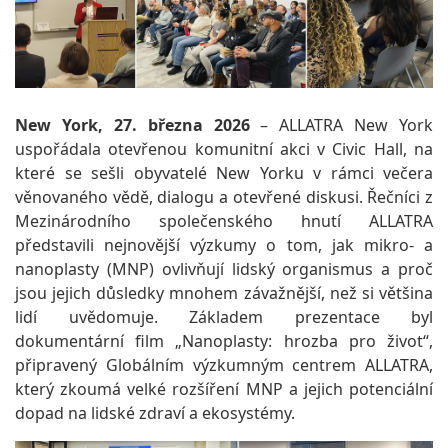
New York, 27. března 2026
– ALLATRA New York
uspořádala otevřenou komunitní akci v Civic Hall, na
které se sešli obyvatelé New Yorku v rámci večera
věnovaného vědě, dialogu a otevřené diskusi. Řečníci z
Mezinárodního společenského hnutí ALLATRA
představili nejnovější výzkumy o tom, jak mikro- a
nanoplasty (MNP) ovlivňují lidský organismus a proč
jsou jejich důsledky mnohem závažnější, než si většina
lidí uvědomuje. Základem prezentace byl
dokumentární film „Nanoplasty: hrozba pro život“,
připravený Globálním výzkumným centrem ALLATRA,
který zkoumá velké rozšíření MNP a jejich potenciální
dopad na lidské zdraví a ekosystémy.