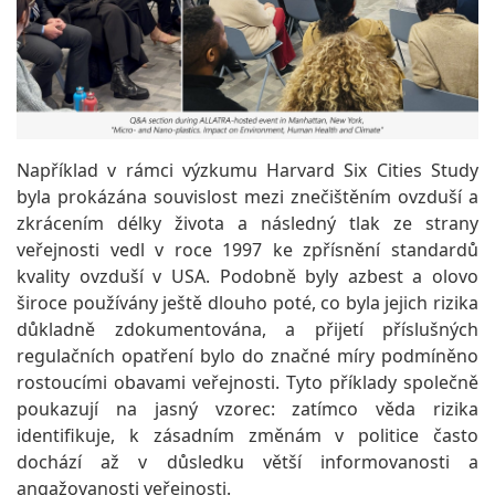
Například v rámci výzkumu Harvard Six Cities Study
byla prokázána souvislost mezi znečištěním ovzduší a
zkrácením délky života a následný tlak ze strany
veřejnosti vedl v roce 1997 ke zpřísnění standardů
kvality ovzduší v USA. Podobně byly azbest a olovo
široce používány ještě dlouho poté, co byla jejich rizika
důkladně zdokumentována, a přijetí příslušných
regulačních opatření bylo do značné míry podmíněno
rostoucími obavami veřejnosti. Tyto příklady společně
poukazují na jasný vzorec: zatímco věda rizika
identifikuje, k zásadním změnám v politice často
dochází až v důsledku větší informovanosti a
angažovanosti veřejnosti.