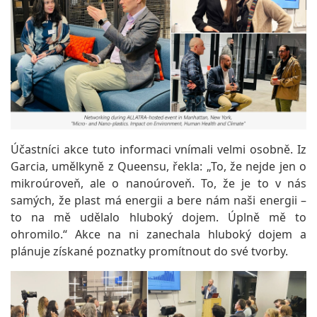
Účastníci akce tuto informaci vnímali velmi osobně. Iz
Garcia, umělkyně z Queensu, řekla: „To, že nejde jen o
mikroúroveň, ale o nanoúroveň. To, že je to v nás
samých, že plast má energii a bere nám naši energii –
to na mě udělalo hluboký dojem. Úplně mě to
ohromilo.“ Akce na ni zanechala hluboký dojem a
plánuje získané poznatky promítnout do své tvorby.