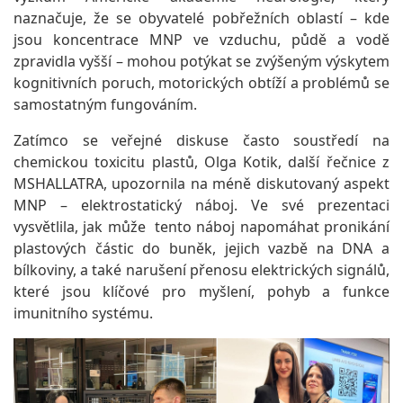
naznačuje, že se obyvatelé pobřežních oblastí – kde
jsou koncentrace MNP ve vzduchu, půdě a vodě
zpravidla vyšší – mohou potýkat se zvýšeným výskytem
kognitivních poruch, motorických obtíží a problémů se
samostatným fungováním.
Zatímco se veřejné diskuse často soustředí na
chemickou toxicitu plastů, Olga Kotik, další řečnice z
MSHALLATRA, upozornila na méně diskutovaný aspekt
MNP – elektrostatický náboj. Ve své prezentaci
vysvětlila, jak může tento náboj napomáhat pronikání
plastových částic do buněk, jejich vazbě na DNA a
bílkoviny, a také narušení přenosu elektrických signálů,
které jsou klíčové pro myšlení, pohyb a funkce
imunitního systému.