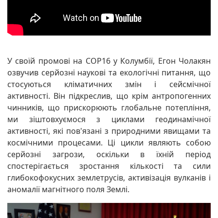
У своїй промові на COP16 у Колумбії, Егон Чолакян
озвучив серйозні наукові та екологічні питання, що
стосуються кліматичних змін і сейсмічної
активності. Він підкреслив, що крім антропогенних
чинників, що прискорюють глобальне потепління,
ми зіштовхуємося з циклами геодинамічної
активності, які пов'язані з природними явищами та
космічними процесами. Ці цикли являють собою
серйозні загрози, оскільки в їхній період
спостерігається зростання кількості та сили
глибокофокусних землетрусів, активізація вулканів і
аномалії магнітного поля Землі.