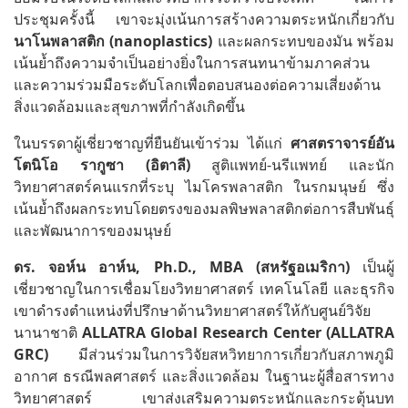
ประชุมครั้งนี้ เขาจะมุ่งเน้นการสร้างความตระหนักเกี่ยวกับ
นาโนพลาสติก
(nanoplastics)
และผลกระทบของมัน พร้อม
เน้นย้ำถึงความจำเป็นอย่างยิ่งในการสนทนาข้ามภาคส่วน
และความร่วมมือระดับโลกเพื่อตอบสนองต่อความเสี่ยงด้าน
สิ่งแวดล้อมและสุขภาพที่กำลังเกิดขึ้น
ในบรรดาผู้เชี่ยวชาญที่ยืนยันเข้าร่วม ได้แก่
ศาสตราจารย์อัน
โตนิโอ
รากูซา
(
อิตาลี
)
สูติแพทย์-นรีแพทย์ และนัก
วิทยาศาสตร์คนแรกที่ระบุ ไมโครพลาสติก ในรกมนุษย์ ซึ่ง
เน้นย้ำถึงผลกระทบโดยตรงของมลพิษพลาสติกต่อการสืบพันธุ์
และพัฒนาการของมนุษย์
ดร
.
จอห์น
อาห์น
, Ph.D., MBA (
สหรัฐอเมริกา
)
เป็นผู้
เชี่ยวชาญในการเชื่อมโยงวิทยาศาสตร์ เทคโนโลยี และธุรกิจ
เขาดำรงตำแหน่งที่ปรึกษาด้านวิทยาศาสตร์ให้กับศูนย์วิจัย
นานาชาติ
ALLATRA Global Research Center (ALLATRA
GRC)
มีส่วนร่วมในการวิจัยสหวิทยาการเกี่ยวกับสภาพภูมิ
อากาศ ธรณีพลศาสตร์ และสิ่งแวดล้อม ในฐานะผู้สื่อสารทาง
วิทยาศาสตร์ เขาส่งเสริมความตระหนักและกระตุ้นบท