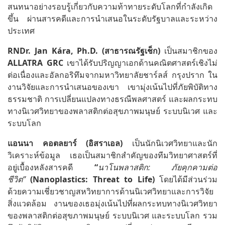
สนทนาอย่างรอบรู้เกี่ยวกับความท้าทายระดับโลกที่กำลังเกิด
ขึ้น ผ่านสารคดีและการนำเสนอในระดับรัฐบาลและระหว่าง
ประเทศ
RNDr. Jan Kára, Ph.D. (
สาธารณรัฐเช็ก
)
เป็นสมาชิกของ
ALLATRA GRC
เขาได้รับปริญญาเอกด้านคณิตศาสตร์เชิงไม่
ต่อเนื่องและอัลกอริทึมจากมหาวิทยาลัยชาร์ลส์ กรุงปราก ใน
งานวิจัยและการนำเสนอของเขา เขามุ่งเน้นไปที่ภัยพิบัติทาง
ธรรมชาติ การเปลี่ยนแปลงทางธรณีพลศาสตร์ และผลกระทบ
ทางนิเวศวิทยาของพลาสติกต่อสุขภาพมนุษย์ ระบบนิเวศ และ
ระบบโลก
แอนนา
คอตลยาร์
(
อิสราเอล
)
เป็นนักนิเวศวิทยาและนัก
วิเคราะห์ข้อมูล เธอเป็นสมาชิกสำคัญของทีมวิทยาศาสตร์ที่
อยู่เบื้องหลังสารคดี
“
นาโนพลาสติก
:
ภัยคุกคามต่อ
ชีวิต
”
(Nanoplastics: Threat to Life)
โดยได้มีส่วนร่วม
ด้วยความเชี่ยวชาญสหวิทยาการด้านนิเวศวิทยาและการวิจัย
สิ่งแวดล้อม งานของเธอมุ่งเน้นไปที่ผลกระทบทางนิเวศวิทยา
ของพลาสติกต่อสุขภาพมนุษย์ ระบบนิเวศ และระบบโลก รวม