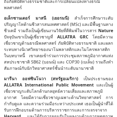
ถึงภัยพิบัติทางธรรมชาติและการเปลี่ยนแปลงทางธรณี
พลศาสตร์
อเล็กซานเดอร์
มาสนี
(
เยอรมนี
)
สำเร็จการศึกษาระดับ
ปริญญาโทด้านชีวสารสนเทศศาสตร์ (MSc) และมีพื้นฐานทาง
ชีวเคมี รวมถึงเป็นผู้เขียนงานวิจัยที่ตีพิมพ์ในวารสาร
Nature
ปัจจุบันเขาเป็นผู้เชี่ยวชาญที่
ALLATRA GRC
โดยมีความ
เชี่ยวชาญด้านธรณีพลศาสตร์ ภัยพิบัติทางธรรมชาติ และผลก
ระทบทางนิเวศวิทยาของนาโนพลาสติกและไมโครพลาสติก
ในบทบาทนี้ เขาเคยเข้าร่วมการประชุมสภาพภูมิอากาศแห่ง
สหประชาชาติ SB62 (บอนน์) และ COP30 (เบเล็ม) รวมถึงทำ
สัมภาษณ์กับนักวิทยาศาสตร์ชั้นนำระดับนานาชาติ
มารีนา
ออฟซินโนวา
(
สหรัฐอเมริกา
)
เป็นประธานของ
ALLATRA International Public Movement
และเป็นผู้
เชี่ยวชาญระดับโลกด้านกลยุทธ์ความเสี่ยงและสภาพภูมิ
อากาศ โดยมีความเชี่ยวชาญเฉพาะด้านวิทยาศาสตร์ การ
กำกับดูแล และความร่วมมือระหว่างประเทศ เธอเป็นผู้นำที่ได้
รับการฝึกอบรมด้านการบริหารราชการและการเจรจาจาก
Harvard
และได้รับการยอมรับในผลงานด้านการทูตสภาพ