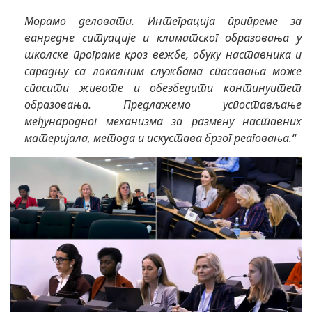
Морамо деловати. Интеграција припреме за
ванредне ситуације и климатског образовања у
школске програме кроз вежбе, обуку наставника и
сарадњу са локалним службама спасавања може
спасити животе и обезбедити континуитет
образовања. Предлажемо успостављање
међународног механизма за размену наставних
материјала, метода и искустава брзог реаговања.“