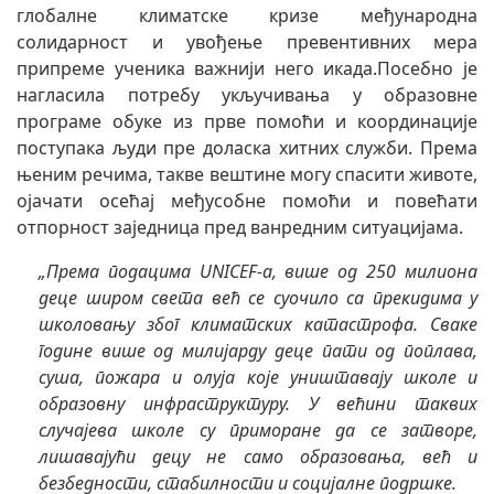
глобалне климатске кризе међународна
солидарност и увођење превентивних мера
припреме ученика важнији него икада.Посебно је
нагласила потребу укључивања у образовне
програме обуке из прве помоћи и координације
поступака људи пре доласка хитних служби. Према
њеним речима, такве вештине могу спасити животе,
ојачати осећај међусобне помоћи и повећати
отпорност заједница пред ванредним ситуацијама.
„Према подацима UNICEF-а, више од 250 милиона
деце широм света већ се суочило са прекидима у
школовању због климатских катастрофа. Сваке
године више од милијарду деце пати од поплава,
суша, пожара и олуја које уништавају школе и
образовну инфраструктуру. У већини таквих
случајева школе су приморане да се затворе,
лишавајући децу не само образовања, већ и
безбедности, стабилности и социјалне подршке.