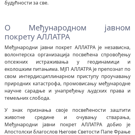
будућности за све.
О Међународном јавном
покрету АЛЛАТРА
Међународни јавни покрет АЛЛАТРА је независна,
волонтерска организација посвећена спровођењу
опсежних истраживања у геодинамици и
еколошким питањима. МЈП АЛЛАТРА је препознат по
свом интердисциплинарном приступу проучавању
природних катастрофа, промовисању међународне
научне сарадње и унапређењу људских права и
темељних слобода.
У знак признања своје посвећености заштити
животне средине и очувању стварања,
Међународни јавни покрет АЛЛАТРА добио је
Апостолски благослов Његове Светости Папе Фрање