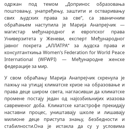
одржан под темом „Допринос образовања
поштовању, унапређењу, заштити и остваривању
свих људских права за све“, са званичним
обраћањем наступила је Марија Анапрејчик —
магистар међународног и европског права
Универзитета у Женеви, експерт Међународног
јавног покрета „АЛЛАТРА“ за људска права и
консултанткиња Women’s Federation for World Peace
International (WFWPI) — Међународне женске
федерације за мир.
У свом обраћању Марија Анапрејчик скренула је
пажњу на утицај климатске кризе на образовање и
права деце широм света, нагласивши да климатске
промене постају један од најозбиљнијих изазова
савременог доба. Климатске катастрофе прекидају
наставни процес, уништавају школе и лишавају
милионе деце приступа знању, безбедности и
стабилности.Она је истакла да су у условима