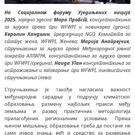
На Социјалном форуму Уједињених нација
2025.
заједно здесна:
Мара Пробст
, консултанткиња
за људска права при WFWPI и новинарка (десно);
Керолин Хандшин
, председница NGO Комитета за
статус жена, WFWPI, Женева;
Марија Анапрејчик
,
стручњакиња за људска права Међународног јавног
покрета АЛЛАТРА, консултанткиња за људска права
при WFWPI (средина);
Наида Уган
консултанткиња за
истраживање и заговарање при WFWPI, лингвистичка
стручњакиња (лево)
Стручњакиња је такође нагласила важност
међународне сарадње у подручју климатског
образовања, размену најбољих пракси међу
земљама и развој практичних методологија
прилагођених регионалним условима. Према
њеном мишљењу, образовање треба да постане не
само извор знања, већ и средство за развијање