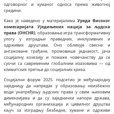
одговорног и хуманог односа према животној
средини.
Како је наведено у материјалима
Уреда Високог
комесаријата Уједињених нација за људска
права (OHCHR)
, образовање игра трансформативну
улогу у изградњи праведних, инклузивних и
одрживих друштава. Оно обликује свесне и
ангажоване грађане, промовише једнакост, јача
социјалну кохезију и помаже човечанству да се
суочи са савременим глобалним изазовима — од
климатских претњи до социјалних криза.
Социјални форум 2025. подсетио је међународну
заједницу да напредак у образовању неизбежно
води унапређењу људских права у свим њиховим
димензијама и да су заједнички напори држава,
међународних организација и цивилног друштва
кључ за изградњу безбедне, хумане и одрживе