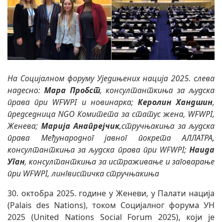
На Социјалном форуму Уједињених нација 2025. слева
надесно:
Мара Пробст
, консултанткиња за људска
права при WFWPI и новинарка;
Керолин Хандшин
,
председница NGO Комитета за статус жена, WFWPI,
Женева;
Марија Анапрејчик
,стручњакиња за људска
права Међународног јавног покрета АЛЛАТРА,
консултанткиња за људска права при WFWPI;
Наида
Уган
, консултанткиња за истраживање и заговарање
при WFWPI, лингвистичка стручњакиња
30. октобра 2025. године у Женеви, у Палати нација
(Palais des Nations), током Социјалног форума УН
2025 (United Nations Social Forum 2025), који је