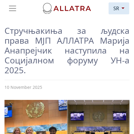
SR
Стручњакиња за људска
права МЈП АЛЛАТРА Марија
Анапрејчик наступила на
Социјалном форуму УН-а
2025.
10 November 2025