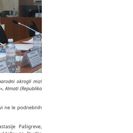
arodni okrogli mizi
c«, Almati (Republika
tvi ne le podnebnih
tasije Pašigreve,