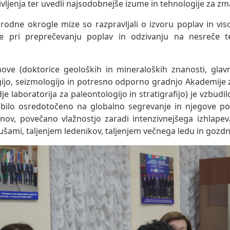
ivljenja ter uvedli najsodobnejše izume in tehnologije za zm
odne okrogle mize so razpravljali o izvoru poplav in vis
e pri preprečevanju poplav in odzivanju na nesreče t
ove (doktorice geoloških in mineraloških znanosti, glav
ogijo, seizmologijo in potresno odporno gradnjo Akademije 
je laboratorija za paleontologijo in stratigrafijo) je vzbudi
 bilo osredotočeno na globalno segrevanje in njegove pos
ov, povečano vlažnostjo zaradi intenzivnejšega izhlapev
ušami, taljenjem ledenikov, taljenjem večnega ledu in gozdn