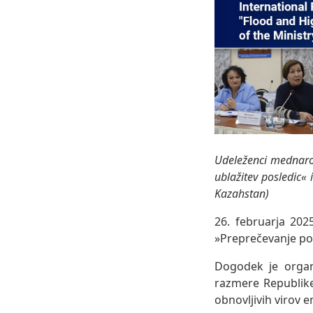
Udeleženci mednarod
ublažitev posledic«
Kazahstan)
26. februarja 20
»Preprečevanje pop
Dogodek je organ
razmere Republik
obnovljivih virov e