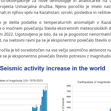
 strokovnjakinje za nove tehnologije in analitičarke na 
rojekta Ustvarjalna družba. Njeno poročilo je imelo nas
ah in njihov vpliv na Kazahstan: vzroki, posledice in rešitve
jo je delila podatke o temperaturnih anomalijah v Kaza
ke o močnem povečanju števila ekstremnih meteoroloških 
om 2022. Ugotovljeno je bilo, da se je pogostost nenormaln
t, na svetovni ravni pa se je eksponentno povečalo število 
ila je bil osredotočen na vse večjo seizmično aktivnost n
e se je eksponentno povečalo število potresov z magnitudo 5