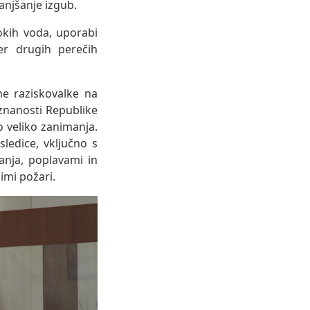
anjšanje izgub.
okih voda, uporabi
er drugih perečih
ne raziskovalke na
znanosti Republike
lo veliko zanimanja.
ledice, vključno s
anja, poplavami in
imi požari.