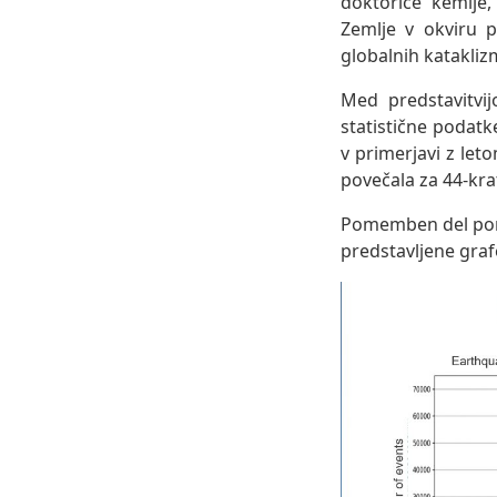
doktorice kemije,
Zemlje v okviru p
globalnih kataklizm
Med predstavitvi
statistične podat
v primerjavi z let
povečala za 44-kra
Pomemben del poroč
predstavljene graf