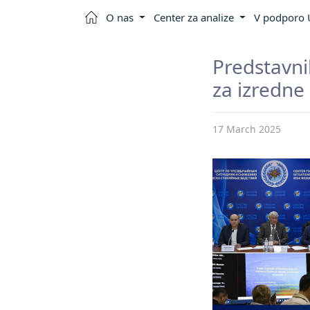
O nas
Center za analize
V podporo U
Predstavni
za izredne
17 March 2025