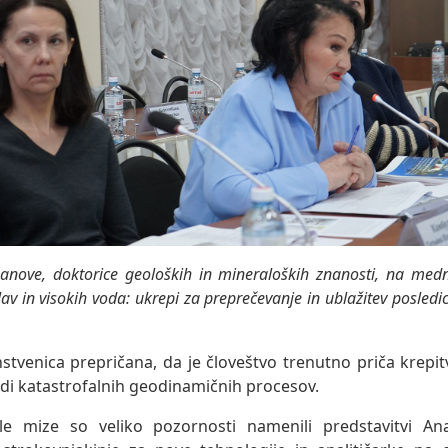
panove, doktorice geoloških in mineraloških znanosti, na medn
v in visokih voda: ukrepi za preprečevanje in ublažitev posledi
stvenica prepričana, da je človeštvo trenutno priča krepi
udi katastrofalnih geodinamičnih procesov.
le mize so veliko pozornosti namenili predstavitvi Anas