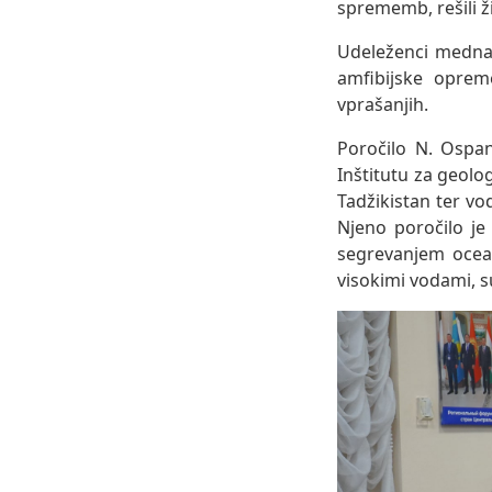
sprememb, rešili ž
Udeleženci mednar
amfibijske oprem
vprašanjih.
Poročilo N. Ospan
Inštitutu za geol
Tadžikistan ter vod
Njeno poročilo je
segrevanjem ocean
visokimi vodami, s