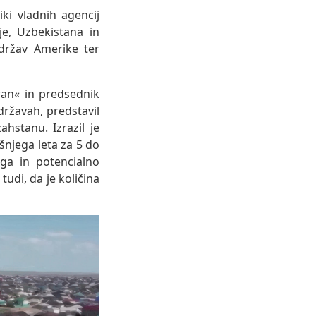
ki vladnih agencij
ije, Uzbekistana in
 držav Amerike ter
an« in predsednik
državah, predstavil
hstanu. Izrazil je
šnjega leta za 5 do
ega in potencialno
udi, da je količina