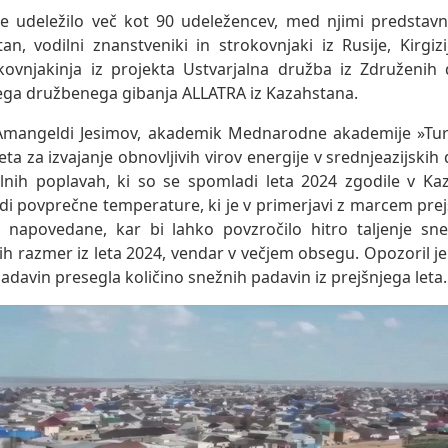
e udeležilo več kot 90 udeležencev, med njimi predstavni
n, vodilni znanstveniki in strokovnjaki iz Rusije, Kirgiz
okovnjakinja iz projekta Ustvarjalna družba iz Združenih
ga družbenega gibanja ALLATRA iz Kazahstana.
Amangeldi Jesimov, akademik Mednarodne akademije »Tur
 za izvajanje obnovljivih virov energije v srednjeazijskih 
ih poplavah, ki so se spomladi leta 2024 zgodile v Kaza
di povprečne temperature, ki je v primerjavi z marcem prej
d napovedane, kar bi lahko povzročilo hitro taljenje sn
h razmer iz leta 2024, vendar v večjem obsegu. Opozoril je t
padavin presegla količino snežnih padavin iz prejšnjega leta.