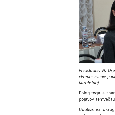
Predstavitev N. Os
»Preprečevanje popla
Kazahstan)
Poleg tega je znan
pojavov, temveč t
Udeleženci okrog