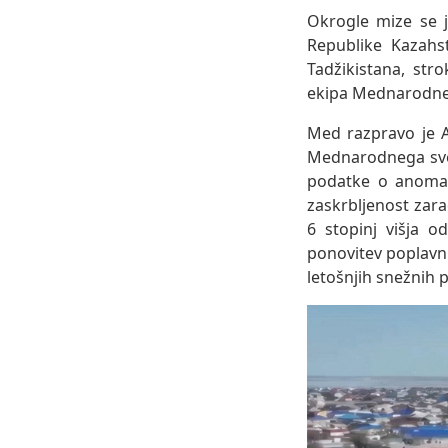
Okrogle mize se j
Republike Kazahsta
Tadžikistana, str
ekipa Mednarodne
Med razpravo je 
Mednarodnega sveta
podatke o anomaln
zaskrbljenost zara
6 stopinj višja o
ponovitev poplavni
letošnjih snežnih 