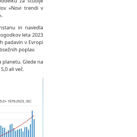
oddelku za študije
lov »Novi trendi v
«.
hstanu in navedla
dogodkov leta 2023
ih padavin v Evropi
obsežnih poplav.
a planetu. Glede na
,0 ali več.