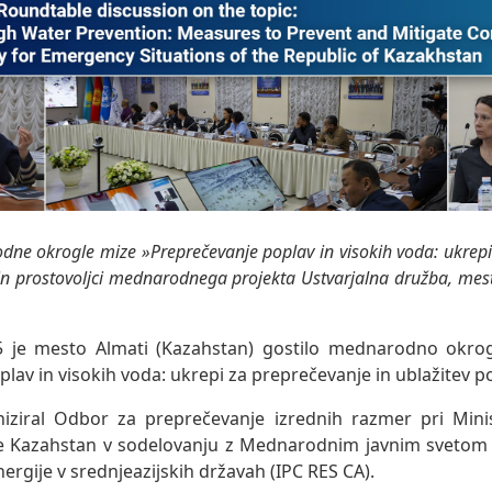
ne okrogle mize »Preprečevanje poplav in visokih voda: ukrepi
 in prostovoljci mednarodnega projekta Ustvarjalna družba, mes
25 je mesto Almati (Kazahstan) gostilo mednarodno okro
lav in visokih voda: ukrepi za preprečevanje in ublažitev po
iziral Odbor za preprečevanje izrednih razmer pri Minis
e Kazahstan v sodelovanju z Mednarodnim javnim svetom 
nergije v srednjeazijskih državah (IPC RES CA).