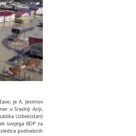
ave, je A. Jesimov
r v Srednji Aziji,
publika Uzbekistan)
tek svojega BDP za
osledice podnebnih