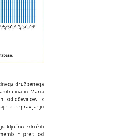
rodnega družbenega
Kambulina in Maria
ih odločevalcev z
ajo k odpravljanju
e ključno združiti
memb in preiti od