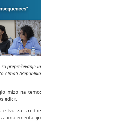
 za preprečevanje in
to Almati (Republika
glo mizo na temo:
sledic«.
trstvu za izredne
za implementacijo