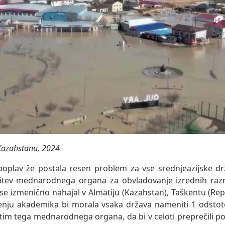
Kazahstanu, 2024
poplav že postala resen problem za vse srednjeazijske drž
itev mednarodnega organa za obvladovanje izrednih razme
se izmenično nahajal v Almatiju (Kazahstan), Taškentu (Re
mnenju akademika bi morala vsaka država nameniti 1 odsto
im tega mednarodnega organa, da bi v celoti preprečili p