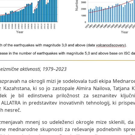
eizmične aktivnosti, 1979–2023
razpravah na okrogli mizi je sodelovala tudi ekipa Medna
z Kazahstana, ki so jo zastopale Almira Nailova, Tatjana 
dek je bil edinstvena priložnost za seznanitev ključn
LLATRA in predstavitev inovativnih tehnologij, ki prispev
h nesreč.
zmenjavah mnenj so udeleženci okrogle mize sklenili, da j
otne mednarodne skupnosti za reševanje podnebnih spre