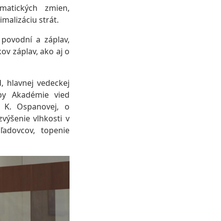
matických zmien,
malizáciu strát.
 povodní a záplav,
ov záplav, ako aj o
, hlavnej vedeckej
vby Akadémie vied
N. K. Ospanovej, o
výšenie vlhkosti v
ľadovcov, topenie