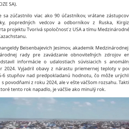
OZE SA).
 sa zúčastnilo viac ako 90 účastníkov, vrátane zástupco
iky, popredných vedcov a odborníkov z Ruska, Kirgiz
erta projektu Tvorivá spoločnosť z USA a tímu Medzinárod
Kazachstanu.
mangeldy Beisenbajevich Jesimov, akademik Medzinárodnej
árodnej rady pre zavádzanie obnoviteľných zdrojov en
edstavil informácie o udalostiach súvisiacich s anomá
r 2024. Vyjadril obavy z nárastu priemernej teploty v 
5-6 stupňov nad predpokladanú hodnotu, čo môže urýchli
u s povodňami z roku 2024, ale v ešte väčšom rozsahu. Takt
oré tento rok napadlo, je väčšie ako minulý rok.