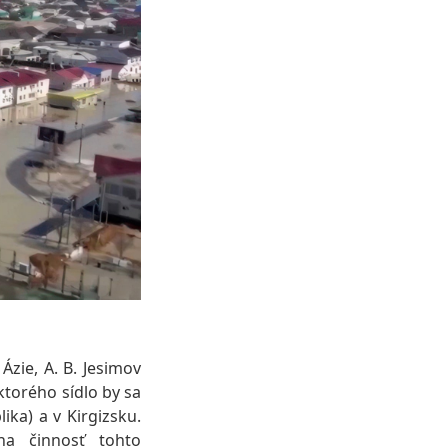
zie, A. B. Jesimov
ktorého sídlo by sa
ka) a v Kirgizsku.
na činnosť tohto