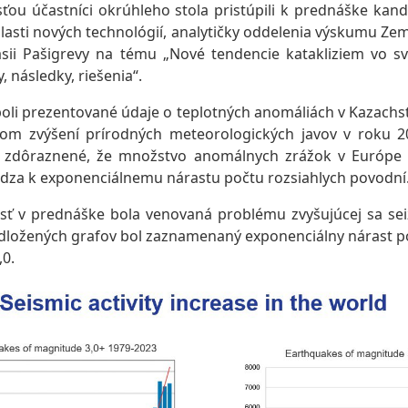
ťou účastníci okrúhleho stola pristúpili k prednáške kan
blasti nových technológií, analytičky oddelenia výskumu Ze
sii Pašigrevy na tému „Nové tendencie katakliziem vo sv
, následky, riešenia“.
oli prezentované údaje o teplotných anomáliách v Kazachs
dkom zvýšení prírodných meteorologických javov v roku 2
 zdôraznené, že množstvo anomálnych zrážok v Európe vz
dza k exponenciálnemu nárastu počtu rozsiahlych povodní
ť v prednáške bola venovaná problému zvyšujúcej sa seiz
edložených grafov bol zaznamenaný exponenciálny nárast p
0.