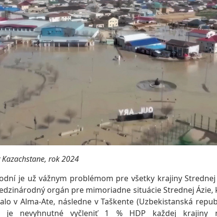
 Kazachstane, rok 2024
dní je už vážnym problémom pre všetky krajiny Strednej Á
edzinárodný orgán pre mimoriadne situácie Strednej Ázie, 
alo v Alma-Ate, následne v Taškente (Uzbekistanská republi
 je nevyhnutné vyčleniť 1 % HDP každej krajiny 