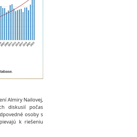
í Almiry Nailovej,
ch diskusií počas
zodpovedné osoby s
ievajú k riešeniu