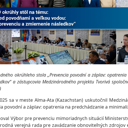
odného okrúhleho stola „Prevencia povodní a záplav: opatrenia
edkov“ a zástupcovia Medzinárodného projektu Tvorivá spoločn
)
025 sa v meste Alma-Ata (Kazachstan) uskutočnil Medziná
a povodní a záplav: opatrenia na predchádzanie a minimali
zoval Výbor pre prevenciu mimoriadnych situácií Ministers
árodná verejná rada pre zavádzanie obnoviteľných zdrojov e