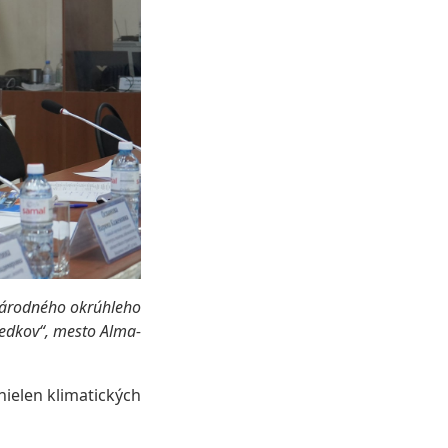
národného okrúhleho
ledkov“, mesto Alma-
nielen klimatických