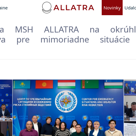
aine
Novinky
Udalo
ovia MSH ALLATRA na okrúhl
stva pre mimoriadne situácie 