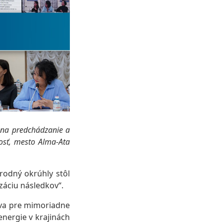
 na predchádzanie a
osť, mesto Alma-Ata
rodný okrúhly stôl
záciu následkov“.
tva pre mimoriadne
nergie v krajinách