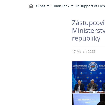
O nás
Think Tank
In support of Ukr
Zástupc
Minister
republiky
17 March 2025