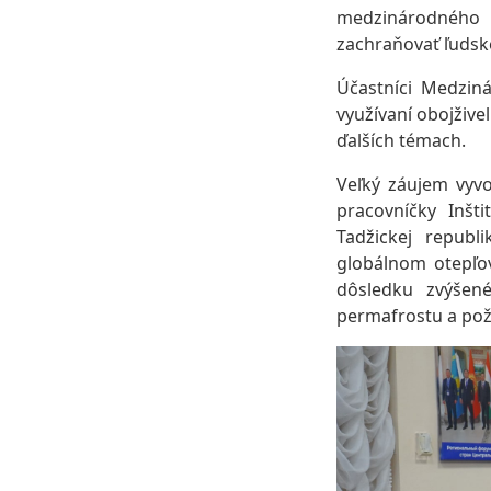
medzinárodného 
zachraňovať ľudské
Účastníci Medziná
využívaní obojžive
ďalších témach.
Veľký záujem vyvo
pracovníčky Inšt
Tadžickej republi
globálnom otepľov
dôsledku zvýšené
permafrostu a pož