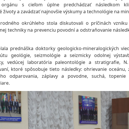
orgánu s cieľom úplne predchádzať následkom kli
 životy a zavádzať najnovšie výskumy a technológie na mini
rodného okrúhleho stola diskutovali o príčinách vzniku
lnej techniky na prevenciu povodní a odstraňovanie následk
lala prednáška doktorky geologicko-mineralogických vied
itútu geológie, seizmológie a seizmicky odolnej výsta
ky, vedúcej laboratória paleontológie a stratigrafie, 
aní, ktoré spôsobuje tieto následky: ohrievanie oceánu, z
ho odparovania, záplavy a povodne, suchá, topenie 
iare.