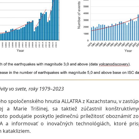
ivity vo svete, roky 1979–2023
o spoločenského hnutia ALLATRA z Kazachstanu, v zastúpen
ej a Marie Trišinej, sa taktiež zúčastnil konštruktívny
Toto podujatie poskytlo jedinečnú príležitosť oboznámiť 
A a informovať o inovačných technológiách, ktoré prisp
 katakliziem.