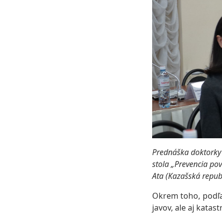
Prednáška doktorky
stola „Prevencia po
Ata (Kazašská repub
Okrem toho, podľa 
javov, ale aj kata