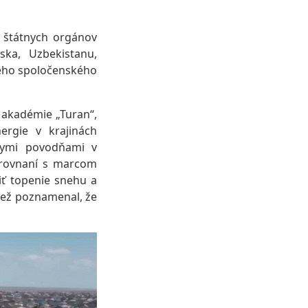
v štátnych orgánov
ska, Uzbekistanu,
ného spoločenského
 akadémie „Turan“,
ergie v krajinách
lnymi povodňami v
porovnaní s marcom
ť topenie snehu a
iež poznamenal, že