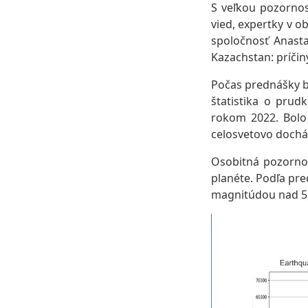
S veľkou pozornos
vied, expertky v o
spoločnosť Anasta
Kazachstan: príčiny
Počas prednášky b
štatistika o pru
rokom 2022. Bolo
celosvetovo dochá
Osobitná pozornos
planéte. Podľa pr
magnitúdou nad 5,