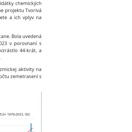
didátky chemických
me projektu Tvorivá
ete a ich vplyv na
tane. Bola uvedená
023 v porovnaní s
rástlo 44-krát, a
.
mickej aktivity na
očtu zemetrasení s