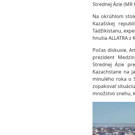
Strednej Ázie (MR 
Na okrúhlom stole
Kazašskej republ
Tadžikistanu, exp
hnutia ALLATRA z 
Počas diskusie, A
prezident Medzin
Strednej Ázie pr
Kazachstane na ja
minulého roka o 
zopakovať situáci
množstvo snehu, kt