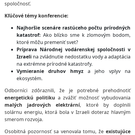
spoločnosť.
Kľúčové témy konferencie:
Najhoršie scenáre rastúceho počtu prírodných
katastrof:
Ako blízko sme k zlomovým bodom,
ktoré môžu premeniť svet?
Príprava Národnej vodárenskej spoločnosti v
Izraeli
na zvládnutie nedostatku vody a adaptácia
na extrémne prírodné katastrofy.
Vymieranie druhov hmyz
a jeho vplyv na
ekosystém.
Odborníci zdôraznili, že je potrebné prehodnotiť
energetickú politiku
a zvážiť možnosť vybudovania
malých jadrových elektrární
, ktoré by doplnili
solárnu energiu, ktorá bola v Izraeli doteraz hlavným
smerom rozvoja.
Osobitná pozornosť sa venovala tomu, že
existujúce