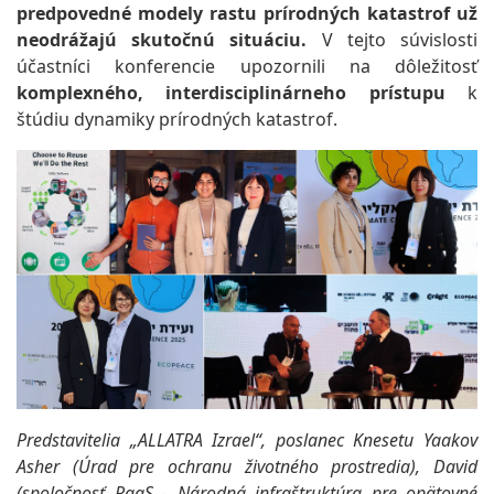
predpovedné modely rastu prírodných katastrof už
neodrážajú skutočnú situáciu.
V tejto súvislosti
účastníci konferencie upozornili na dôležitosť
komplexného, interdisciplinárneho prístupu
k
štúdiu dynamiky prírodných katastrof.
Predstavitelia „ALLATRA Izrael“, poslanec Knesetu Yaakov
Asher (Úrad pre ochranu životného prostredia), David
(spoločnosť RaaS - Národná infraštruktúra pre opätovné