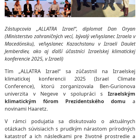
Zástupcovia „ALLATRA Izrael“, diplomat Dan Oryan
(Ministerstvo zahraničných vecí, bývalý veľvyslanec Izraela v
Macedónsku), veľvyslanec Kazachstanu v Izraeli Daulet
Jemberdiev, ako aj ďalší účastníci Izraelskej klimatickej
konferencie 2025, v Izraeli)
Tím „ALLATRA Izrael“ sa zúčastnil na Izraelskej
klimatickej konferencii 2025 (Israel Climate
Conference), ktorú zorganizovala Ben-Gurionova
univerzita v Negeve v spolupráci s
Izraelským
klimatickým fórom Prezidentského domu
a
novinami Haaretz.
V rámci podujatia sa diskutovalo o aktuálnych
otázkach súvisiacich s prudkým nárastom prírodných
katastrof a ich následkami pre životné prostredie a