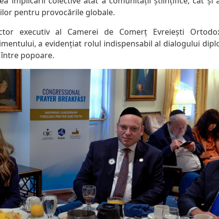
a implicării colective atât a comunității științifice, cât și a
iilor pentru provocările globale.
ctor executiv al Camerei de Comerț Evreiești Ortodo
imentului, a evidențiat rolul indispensabil al dialogului dip
 între popoare.