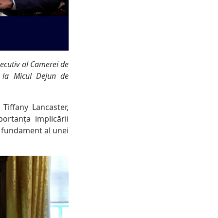
xecutiv al Camerei de
 la Micul Dejun de
Tiffany Lancaster,
rtanța implicării
ca fundament al unei