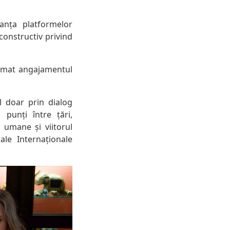
tanța platformelor
constructiv privind
firmat angajamentul
l doar prin dialog
punți între țări,
 umane și viitorul
ale Internaționale