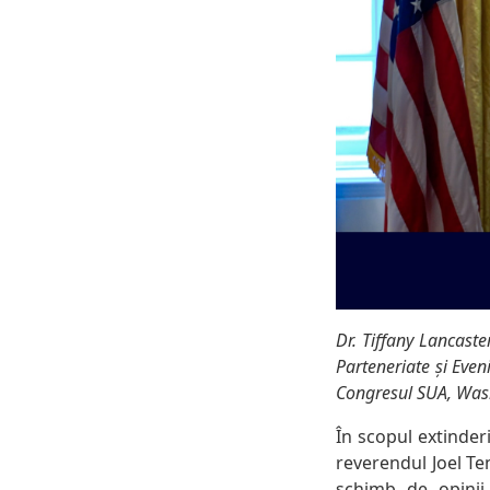
Dr. Tiffany Lancast
Parteneriate și Even
Congresul SUA, Wash
În scopul extinderi
reverendul Joel Te
schimb de opinii 