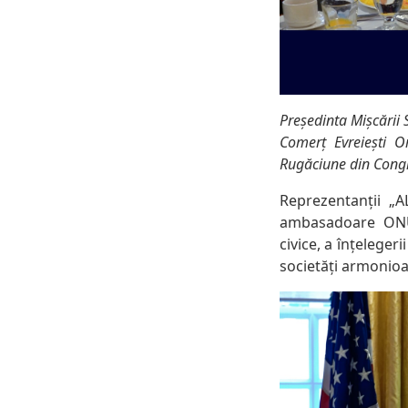
Președinta Mișcării 
Comerț Evreiești 
Rugăciune din Congr
Reprezentanții „A
ambasadoare ONU 
civice, a înțeleger
societăți armonioa