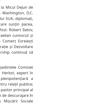
 la Micul Dejun de
n Washington, D.C.
lui SUA, diplomați,
 care susțin pacea,
ost: Robert Ilatov,
raelian cunoscut și
 Comerț Evreiești
ație și Dezvoltare
ership continuă să
edintele Comisiei
 Herbst, expert în
plenipotențiară a
ru relații publice;
 pastor principal al
ii de descurajare în
 Mișcării Sociale