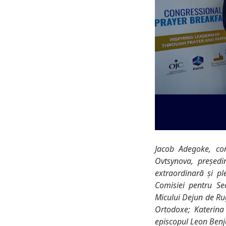
Jacob Adegoke, con
Ovtsynova, președi
extraordinară și pl
Comisiei pentru Sec
Micului Dejun de Rug
Ortodoxe; Katerina
episcopul Leon Benj