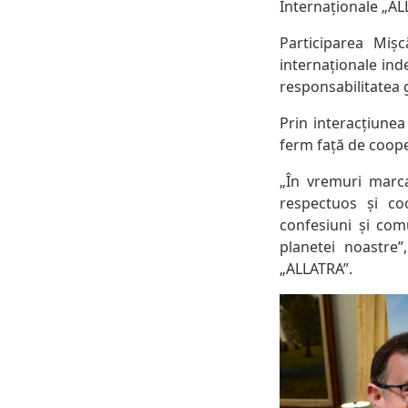
Internaționale „AL
Participarea Mișc
internaționale ind
responsabilitatea g
Prin interacțiunea
ferm față de coope
„În vremuri marca
respectuos și co
confesiuni și com
planetei noastre”
„ALLATRA”.