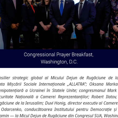
silier strategic global al Micului Dejun de Rugăciune de l
nta Mișcării Sociale Internaționale „ALLATRA”; Oksana Mar
enipotențiară a Ucrainei în Statele Unite; congresmanul Mark
uritate Națională a Camerei Reprezentanților; Robert Ilatov,
ăciune de la Ierusalim; Duvi Honig, director executiv al Camere
 Odarcenko, conducătoarea Institutului pentru Democrație și D
amin — la Micul Dejun de Rugăciune din Congresul SUA, Washing