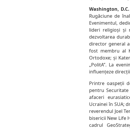
Washington, D.C.
Rugăciune de înal
Evenimentul, dedic
lideri religioși ș
dezvoltarea durabi
director general a
fost membru al K
Ortodoxe; și Kate
„PolitA”. La even
influențeze direcții
Printre oaspeții
pentru Securitate
afaceri eurasiat
Ucrainei în SUA; d
reverendul Joel Ten
bisericii New Life 
cadrul GeoStrate