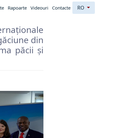
RO
te
Rapoarte
Videouri
Contacte
naționale
găciune din
ma păcii și