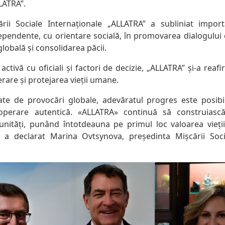
LATRA”.
ării Sociale Internaționale „ALLATRA” a subliniat impor
ependente, cu orientare socială, în promovarea dialogului 
lobală și consolidarea păcii.
 activă cu oficiali și factori de decizie, „ALLATRA” și-a rea
rare și protejarea vieții umane.
te de provocări globale, adevăratul progres este posibi
operare autentică. «ALLATRA» continuă să construiască 
unități, punând întotdeauna pe primul loc valoarea vieții
, a declarat Marina Ovtsynova, președinta Mișcării Soci