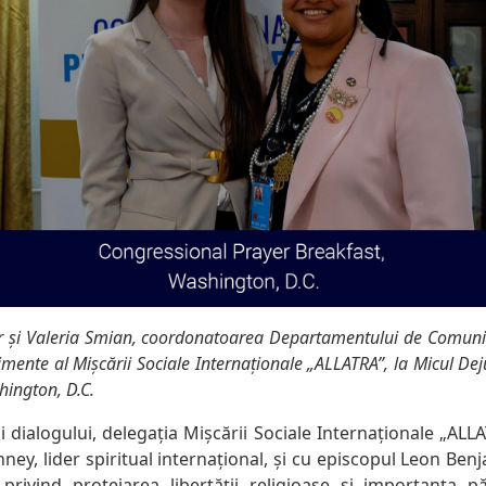
er și Valeria Smian, coordonatoarea Departamentului de Comunica
imente al Mișcării Sociale Internaționale „ALLATRA”, la Micul D
ington, D.C.
i dialogului, delegația Mișcării Sociale Internaționale „ALLA
nney, lider spiritual internațional, și cu episcopul Leon Ben
privind protejarea libertății religioase și importanța păs