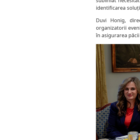
subliniat necesitate
identificarea soluț
Duvi Honig, dire
organizatorii even
în asigurarea păcii