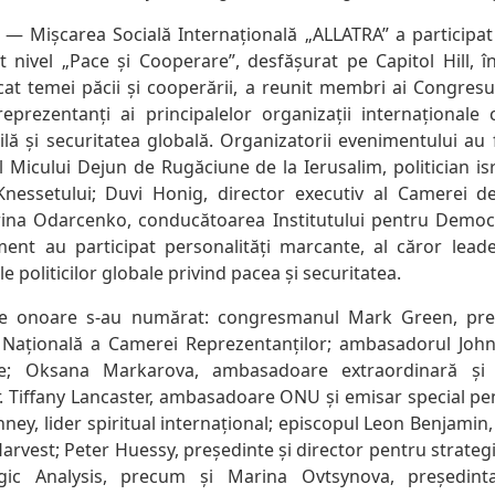
— Mișcarea Socială Internațională „ALLATRA” a participat
t nivel „Pace și Cooperare”, desfășurat pe Capitol Hill, î
at temei păcii și cooperării, a reunit membri ai Congresu
i reprezentanți ai principalelor organizații internaționale
lă și securitatea globală. Organizatorii evenimentului au f
l Micului Dejun de Rugăciune de la Ierusalim, politician is
nessetului; Duvi Honig, director executiv al Camerei de
rina Odarcenko, conducătoarea Institutului pentru Democr
iment au participat personalități marcante, al căror lead
le politicilor globale privind pacea și securitatea.
 de onoare s-au numărat: congresmanul Mark Green, preș
 Națională a Camerei Reprezentanților; ambasadorul John
ice; Oksana Markarova, ambasadoare extraordinară și 
r. Tiffany Lancaster, ambasadoare ONU și emisar special pent
ney, lider spiritual internațional; episcopul Leon Benjamin,
Harvest; Peter Huessy, președinte și director pentru strateg
gic Analysis, precum și Marina Ovtsynova, președinta