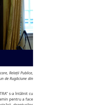
re, Relații Publice,
ejun de Rugăciune din
TRA” s-a întâlnit cu
jamin pentru a face
trării drepturilor