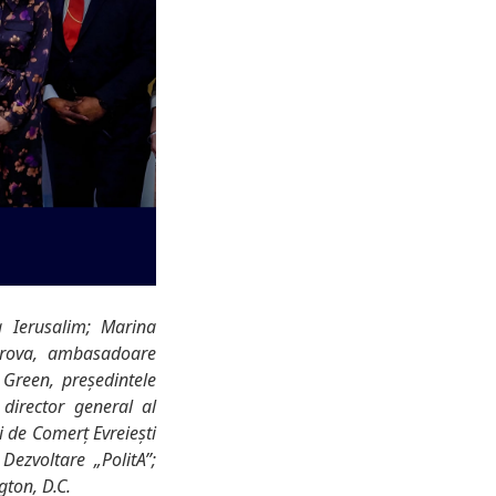
a Ierusalim; Marina
karova, ambasadoare
 Green, președintele
 director general al
i de Comerț Evreiești
ezvoltare „PolitA”;
ton, D.C.