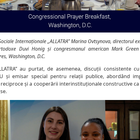
Sociale Internaționale „ALLATRA” Marina Ovtsynova, directorul e
Ortodoxe Duvi Honig și congresmanul american Mark Green
es, Washington, D.C.
LLATRA” au purtat, de asemenea, discuții consistente cu 
și emisar special pentru relații publice, abordând impo
ii reciproce și a cooperării interinstituționale constructive 
se.