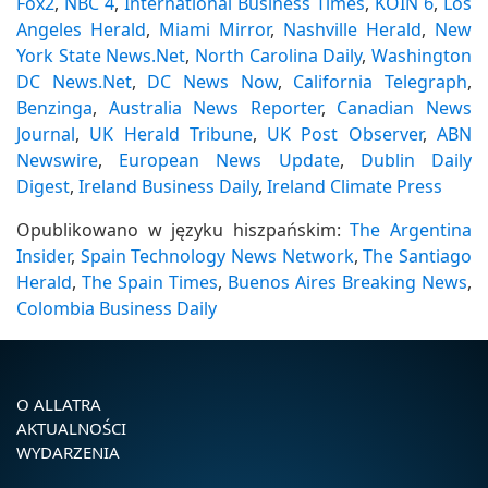
Fox2
,
NBC 4
,
International Business Times
,
KOIN 6
,
Los
Angeles Herald
,
Miami Mirror
,
Nashville Herald
,
New
York State News.Net
,
North Carolina Daily
,
Washington
DC News.Net
,
DC News Now
,
California Telegraph
,
Benzinga
,
Australia News Reporter
,
Canadian News
Journal
,
UK Herald Tribune
,
UK Post Observer
,
ABN
Newswire
,
European News Update
,
Dublin Daily
Digest
,
Ireland Business Daily
,
Ireland Climate Press
Opublikowano w języku hiszpańskim:
The Argentina
Insider
,
Spain Technology News Network
,
The Santiago
Herald
,
The Spain Times
,
Buenos Aires Breaking News
,
Colombia Business Daily
O ALLATRA
AKTUALNOŚCI
WYDARZENIA