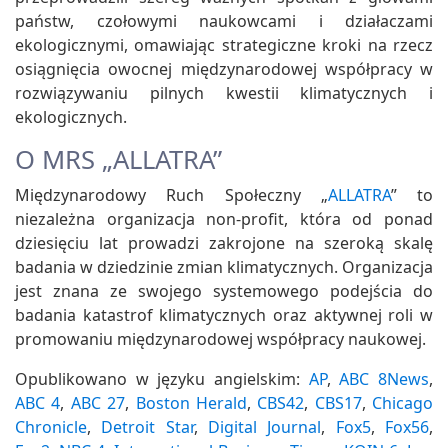
państw, czołowymi naukowcami i działaczami
ekologicznymi, omawiając strategiczne kroki na rzecz
osiągnięcia owocnej międzynarodowej współpracy w
rozwiązywaniu pilnych kwestii klimatycznych i
ekologicznych.
O MRS „ALLATRA”
Międzynarodowy Ruch Społeczny „
ALLATRA
” to
niezależna organizacja non-profit, która od ponad
dziesięciu lat prowadzi zakrojone na szeroką skalę
badania w dziedzinie zmian klimatycznych. Organizacja
jest znana ze swojego systemowego podejścia do
badania katastrof klimatycznych oraz aktywnej roli w
promowaniu międzynarodowej współpracy naukowej.
Opublikowano w języku angielskim:
AP
,
ABC 8News
,
ABC 4
,
ABC 27
,
Boston Herald
,
CBS42
,
CBS17
,
Chicago
Chronicle
,
Detroit Star
,
Digital Journal
,
Fox5
,
Fox56
,