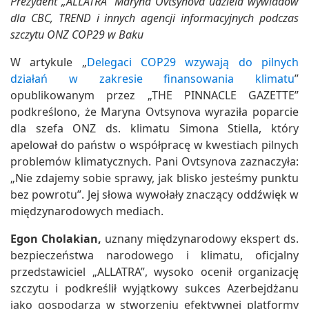
Prezydent „ALLATRA” Maryna Ovtsynova udziela wywiadów
dla CBC, TREND i innych agencji informacyjnych podczas
szczytu ONZ COP29 w Baku
W artykule „
Delegaci COP29 wzywają do pilnych
działań w zakresie finansowania klimatu
”
opublikowanym przez „THE PINNACLE GAZETTE”
podkreślono, że Maryna Ovtsynova wyraziła poparcie
dla szefa ONZ ds. klimatu Simona Stiella, który
apelował do państw o współpracę w kwestiach pilnych
problemów klimatycznych. Pani Ovtsynova zaznaczyła:
„Nie zdajemy sobie sprawy, jak blisko jesteśmy punktu
bez powrotu”. Jej słowa wywołały znaczący oddźwięk w
międzynarodowych mediach.
Egon Cholakian,
uznany międzynarodowy ekspert ds.
bezpieczeństwa narodowego i klimatu, oficjalny
przedstawiciel „ALLATRA”, wysoko ocenił organizację
szczytu i podkreślił wyjątkowy sukces Azerbejdżanu
jako gospodarza w stworzeniu efektywnej platformy