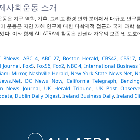
 국제사회운동 소개
동은 지구 역학, 기후, 그리고 환경 변화 분야에서 대규모 연구
 이 운동은 자연 재해 연구에 대한 다학제적 접근과 국제 과학 
있다. 이와 함께 ALLATRA의 활동은 인권과 자유의 보존 및 보호
C 8News
,
ABC 4
,
ABC 27
,
Boston Herald
,
CBS42
,
CBS17
,
l Journal
,
Fox5
,
Fox56
,
Fox2
,
NBC 4
,
International Business
iami Mirror
,
Nashville Herald
,
New York State News.Net
,
No
News.Net
,
DC News Now
,
California Telegraph
,
Benzing
an News Journal
,
UK Herald Tribune
,
UK Post Observe
pdate
,
Dublin Daily Digest
,
Ireland Business Daily
,
Ireland C