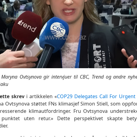
 Maryna Ovtsynova gir intervjuer til CBC, Trend og andre nyh
Baku
ette skrev
i artikkelen «
COP29 Delegates Call For Urgent
na Ovtsynova støttet FNs klimasjef Simon Stiell, som oppfor
esserende klimautfordringer. Fru Ovtsynova understreket
unktet uten retur.» Dette perspektivet skapte bety
ier.