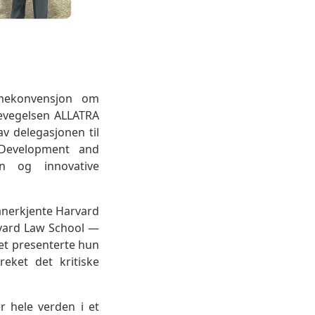
ekonvensjon om
bevegelsen ALLATRA
v delegasjonen til
 Development and
on og innovative
anerkjente Harvard
rvard Law School —
juet presenterte hun
eket det kritiske
r hele verden i et