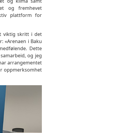
het og klima samt
tet og fremhevet
tiv plattform for
viktig skritt i det
r: «Arenaen i Baku
 medfølende. Dette
r samarbeid, og jeg
n har arrangementet
 får oppmerksomhet