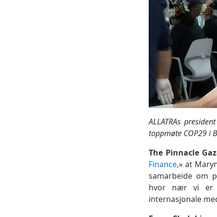
ALLATRAs president
toppmøte COP29 i 
The Pinnacle Gaz
Finance
,» at Mary
samarbeide om pr
hvor nær vi er p
internasjonale med