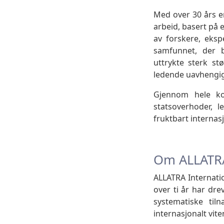
Med over 30 års e
arbeid, basert på 
av forskere, ekspe
samfunnet, der 
uttrykte sterk stø
ledende uavhengig
Gjennom hele ko
statsoverhoder, 
fruktbart internas
Om ALLATR
ALLATRA Internati
over ti år har dr
systematiske til
internasjonalt vit