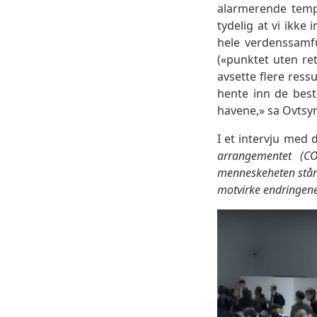
alarmerende temp
tydelig at vi ikke
hele verdenssamfun
(«punktet uten re
avsette flere ress
hente inn de best
havene,» sa Ovtsyn
I et intervju med
arrangementet (C
menneskeheten står 
motvirke endringen