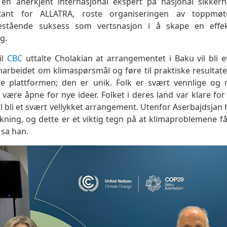
 en anerkjent internasjonal ekspert på nasjonal sikker
sentant for ALLATRA, roste organiseringen av toppmø
estående suksess som vertsnasjon i å skape en effek
g.
il
CBC
uttalte Cholakian at arrangementet i Baku vil bli et 
marbeidet om klimaspørsmål og føre til praktiske resultate
ne plattformen; den er unik. Folk er svært vennlige og
 å være åpne for nye ideer. Folket i deres land var klare fo
vil bli et svært vellykket arrangement. Utenfor Aserbajdsja
kning, og dette er et viktig tegn på at klimaproblemene
 sa han.