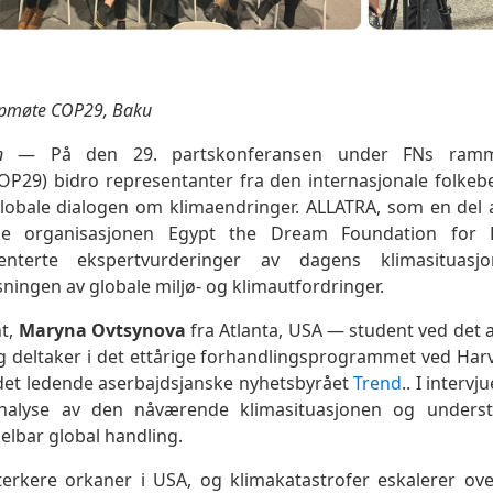
ppmøte COP29, Baku
n
— På den 29. partskonferansen under FNs ramm
OP29) bidro representanter fra den internasjonale folke
 globale dialogen om klimaendringer. ALLATRA, som en del a
ale organisasjonen Egypt the Dream Foundation for
senterte ekspertvurderinger av dagens klimasituasj
øsningen av globale miljø- og klimautfordringer.
t,
Maryna Ovtsynova
fra Atlanta, USA — student ved det 
 deltaker i det ettårige forhandlingsprogrammet ved Ha
l det ledende aserbajdsjanske nyhetsbyrået
Trend
.. I interv
alyse av den nåværende klimasituasjonen og understr
elbar global handling.
sterkere orkaner i USA, og klimakatastrofer eskalerer ove