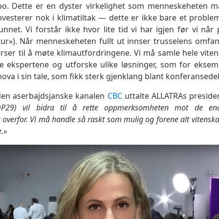
o. Dette er en dyster virkelighet som menneskeheten må
 investerer nok i klimatiltak — dette er ikke bare et probl
net. Vi forstår ikke hvor lite tid vi har igjen før vi når
tur»). Når menneskeheten fullt ut innser trusselens omfang
urser til å møte klimautfordringene. Vi må samle hele vite
e ekspertene og utforske ulike løsninger, som for ekse
ova i sin tale, som fikk sterk gjenklang blant konferansede
 den aserbajdsjanske kanalen
CBC
uttalte ALLATRAs preside
OP29) vil bidra til å rette oppmerksomheten mot de eno
overfor. Vi må handle så raskt som mulig og forene alt vitenskap
e.»