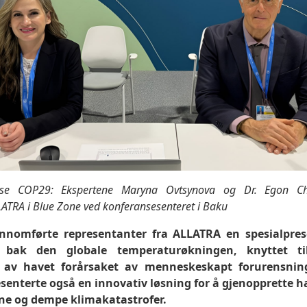
nse COP29: Ekspertene Maryna Ovtsynova og Dr. Egon Cho
LATRA i Blue Zone ved konferansesenteret i Baku
nnomførte representanter fra ALLATRA en spesialpre
n bak den globale temperaturøkningen, knyttet t
 av havet forårsaket av menneskeskapt forurensni
senterte også en innovativ løsning for å gjenopprette h
e og dempe klimakatastrofer.