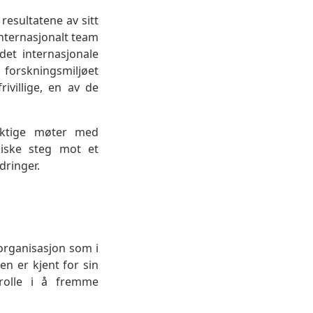
esultatene av sitt
internasjonalt team
 det internasjonale
orskningsmiljøet
rivillige, en av de
iktige møter med
giske steg mot et
dringer.
organisasjon som i
n er kjent for sin
 rolle i å fremme