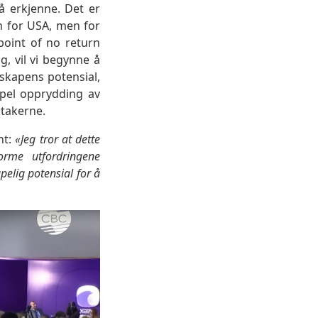
 erkjenne. Det er
em for USA, men for
 point of no return
, vil vi begynne å
nskapens potensial,
mpel opprydding av
ltakerne.
nt:
«Jeg tror at dette
rme utfordringene
elig potensial for å