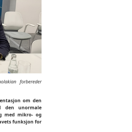
lakian forbereder
sentasjon om den
il den unormale
ng med mikro- og
avets funksjon for