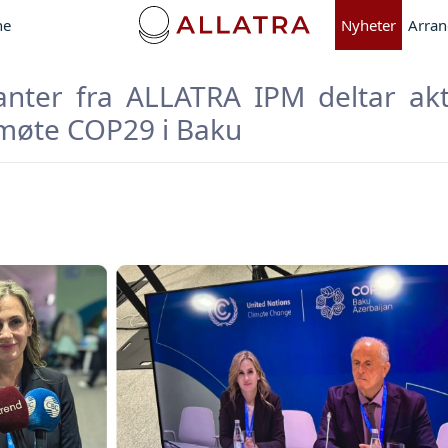
ne
Nyheter
Arra
anter fra ALLATRA IPM deltar akt
møte COP29 i Baku