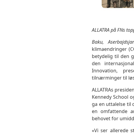
ALLATRA på FNs to
Baku, Aserbajdsja
klimaendringer (C
betydelig til den
den internasjon
Innovation, pre
tilnærminger til l
ALLATRAs presiden
Kennedy School og
ga en uttalelse ti
en omfattende an
behovet for umidd
«Vi ser allerede 