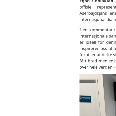
Egon Cholakian
,
offisiell repre
Aserbajdsjans en
internasjonal dialo
I en kommentar t
internasjonale sa
er ideell for den
inspirerer oss til
forutser at dette 
fått bred mediede
over hele verden,»