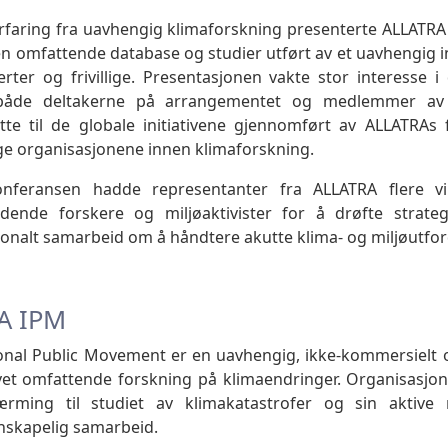
rfaring fra uavhengig klimaforskning presenterte ALLATRA r
en omfattende database og studier utført av et uavhengig 
rter og frivillige. Presentasjonen vakte stor interesse i
både deltakerne på arrangementet og medlemmer av f
tte til de globale initiativene gjennomført av ALLATRAs f
e organisasjonene innen klimaforskning.
nferansen hadde representanter fra ALLATRA flere v
ledende forskere og miljøaktivister for å drøfte strate
jonalt samarbeid om å håndtere akutte klima- og miljøutfor
A IPM
onal Public Movement er en uavhengig, ikke-kommersielt 
evet omfattende forskning på klimaendringer. Organisasjone
nærming til studiet av klimakatastrofer og sin aktive
enskapelig samarbeid.