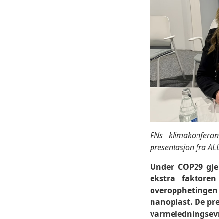
FNs klimakonfera
presentasjon fra AL
Under COP29 gje
ekstra faktore
overopphetingen
nanoplast. De pre
varmeledningsevn