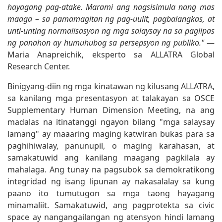
hayagang pag-atake. Marami ang nagsisimula nang mas
maaga – sa pamamagitan ng pag-uulit, pagbalangkas, at
unti-unting normalisasyon ng mga salaysay na sa paglipas
ng panahon ay humuhubog sa persepsyon ng publiko."
—
Maria Anapreichik, eksperto sa ALLATRA Global
Research Center.
Binigyang-diin ng mga kinatawan ng kilusang ALLATRA,
sa kanilang mga presentasyon at talakayan sa OSCE
Supplementary Human Dimension Meeting, na ang
madalas na itinatanggi ngayon bilang "mga salaysay
lamang" ay maaaring maging katwiran bukas para sa
paghihiwalay, panunupil, o maging karahasan, at
samakatuwid ang kanilang maagang pagkilala ay
mahalaga. Ang tunay na pagsubok sa demokratikong
integridad ng isang lipunan ay nakasalalay sa kung
paano ito tumutugon sa mga taong hayagang
minamaliit. Samakatuwid, ang pagprotekta sa civic
space ay nangangailangan ng atensyon hindi lamang