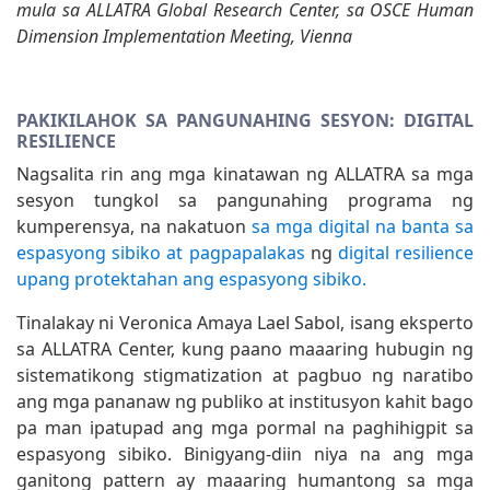
mula sa ALLATRA Global Research Center, sa OSCE Human
Dimension Implementation Meeting, Vienna
PAKIKILAHOK SA PANGUNAHING SESYON: DIGITAL
RESILIENCE
Nagsalita rin ang mga kinatawan ng ALLATRA sa mga
sesyon tungkol sa pangunahing programa ng
kumperensya, na nakatuon
sa mga digital na banta sa
espasyong sibiko at pagpapalakas
ng
digital resilience
upang protektahan ang espasyong sibiko.
Tinalakay ni Veronica Amaya Lael Sabol, isang eksperto
sa ALLATRA Center, kung paano maaaring hubugin ng
sistematikong stigmatization at pagbuo ng naratibo
ang mga pananaw ng publiko at institusyon kahit bago
pa man ipatupad ang mga pormal na paghihigpit sa
espasyong sibiko. Binigyang-diin niya na ang mga
ganitong pattern ay maaaring humantong sa mga