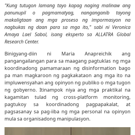
"Kung tutugon lamang tayo kapag naging malinaw ang
panunupil o pagmamatyag, nanganganib tayong
makaligtaan ang mga proseso ng impormasyon na
nagbukas ng daan para sa mga ito," sabi ni Veronica
Amaya Lael Sabol, isang eksperto sa ALLATRA Global
Research Center.
Binigyang-diin ni Maria Anapreichik ang
pangangailangan para sa maagang pagtuklas ng mga
koordinadong pamamaraan ng disinformation bago
pa man magkaroon ng pagkakataon ang mga ito na
impluwensyahan ang opinyon ng publiko o mga tugon
ng gobyerno. Itinampok niya ang mga praktikal na
kagamitan tulad ng cross-platform monitoring,
pagtukoy sa koordinadong pagpapakalat, at
pagsasanay sa pag-iiba ng mga personal na opinyon
mula sa organisadong manipulasyon.