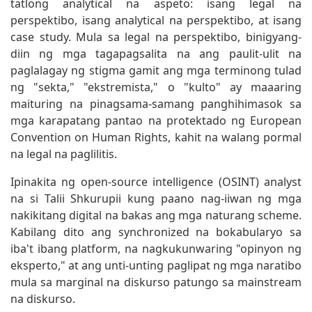
tatlong analytical na aspeto: isang legal na
perspektibo, isang analytical na perspektibo, at isang
case study. Mula sa legal na perspektibo, binigyang-
diin ng mga tagapagsalita na ang paulit-ulit na
paglalagay ng stigma gamit ang mga terminong tulad
ng "sekta," "ekstremista," o "kulto" ay maaaring
maituring na pinagsama-samang panghihimasok sa
mga karapatang pantao na protektado ng European
Convention on Human Rights, kahit na walang pormal
na legal na paglilitis.
Ipinakita ng open-source intelligence (OSINT) analyst
na si Talii Shkurupii kung paano nag-iiwan ng mga
nakikitang digital na bakas ang mga naturang scheme.
Kabilang dito ang synchronized na bokabularyo sa
iba't ibang platform, na nagkukunwaring "opinyon ng
eksperto," at ang unti-unting paglipat ng mga naratibo
mula sa marginal na diskurso patungo sa mainstream
na diskurso.