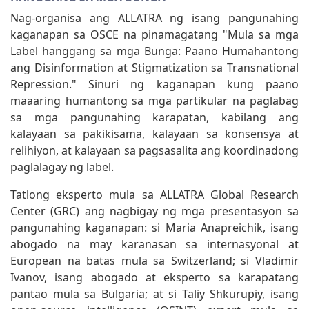
Nag-organisa ang ALLATRA ng isang pangunahing
kaganapan sa OSCE na pinamagatang "Mula sa mga
Label hanggang sa mga Bunga: Paano Humahantong
ang Disinformation at Stigmatization sa Transnational
Repression." Sinuri ng kaganapan kung paano
maaaring humantong sa mga partikular na paglabag
sa mga pangunahing karapatan, kabilang ang
kalayaan sa pakikisama, kalayaan sa konsensya at
relihiyon, at kalayaan sa pagsasalita ang koordinadong
paglalagay ng label.
Tatlong eksperto mula sa ALLATRA Global Research
Center (GRC) ang nagbigay ng mga presentasyon sa
pangunahing kaganapan: si Maria Anapreichik, isang
abogado na may karanasan sa internasyonal at
European na batas mula sa Switzerland; si Vladimir
Ivanov, isang abogado at eksperto sa karapatang
pantao mula sa Bulgaria; at si Taliy Shkurupiy, isang