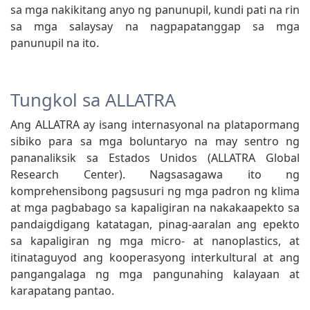
sa mga nakikitang anyo ng panunupil, kundi pati na rin
sa mga salaysay na nagpapatanggap sa mga
panunupil na ito.
Tungkol sa ALLATRA
Ang ALLATRA ay isang internasyonal na platapormang
sibiko para sa mga boluntaryo na may sentro ng
pananaliksik sa Estados Unidos (ALLATRA Global
Research Center). Nagsasagawa ito ng
komprehensibong pagsusuri ng mga padron ng klima
at mga pagbabago sa kapaligiran na nakakaapekto sa
pandaigdigang katatagan, pinag-aaralan ang epekto
sa kapaligiran ng mga micro- at nanoplastics, at
itinataguyod ang kooperasyong interkultural at ang
pangangalaga ng mga pangunahing kalayaan at
karapatang pantao.