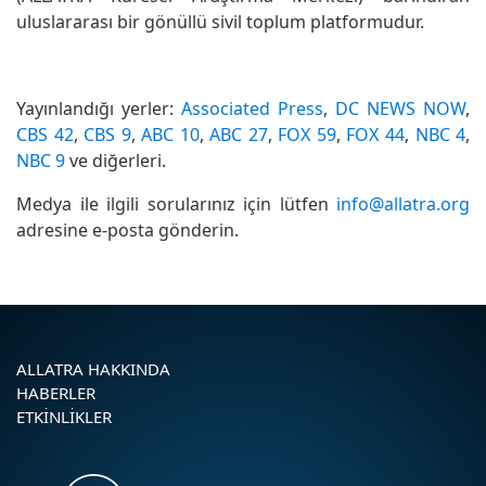
uluslararası bir gönüllü sivil toplum platformudur.
Yayınlandığı yerler:
Associated Press
,
DC NEWS NOW
,
CBS 42
,
CBS 9
,
ABC 10
,
ABC 27
,
FOX 59
,
FOX 44
,
NBC 4
,
NBC 9
ve diğerleri.
Medya ile ilgili sorularınız için lütfen
info@allatra.org
adresine e-posta gönderin.
ALLATRA HAKKINDA
HABERLER
ETKINLIKLER