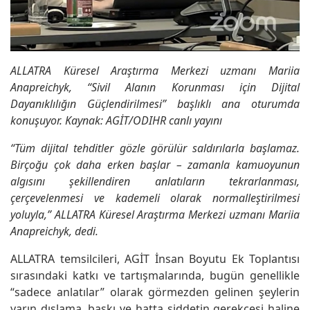
ALLATRA Küresel Araştırma Merkezi uzmanı Mariia
Anapreichyk, “Sivil Alanın Korunması için Dijital
Dayanıklılığın Güçlendirilmesi” başlıklı ana oturumda
konuşuyor. Kaynak: AGİT/ODIHR canlı yayını
“Tüm dijital tehditler gözle görülür saldırılarla başlamaz.
Birçoğu çok daha erken başlar – zamanla kamuoyunun
algısını şekillendiren anlatıların tekrarlanması,
çerçevelenmesi ve kademeli olarak normalleştirilmesi
yoluyla,” ALLATRA Küresel Araştırma Merkezi uzmanı Mariia
Anapreichyk, dedi.
ALLATRA temsilcileri, AGİT İnsan Boyutu Ek Toplantısı
sırasındaki katkı ve tartışmalarında, bugün genellikle
“sadece anlatılar” olarak görmezden gelinen şeylerin
yarın dışlama, baskı ve hatta şiddetin gerekçesi haline