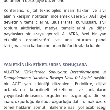
bölümlerin desteğiyle düzenlendi.
Konferans, dijital teknolojiler, insan hakları ve sivil
alanın kesişim noktasını incelemek üzere 57 AGİT üye
devletinin temsilcilerini, uluslararası kuruluşları, sivil
toplum aktörlerini, medya temsilcilerini ve diğer
paydaşları bir araya getirdi. ALLATRA, özel bir yan
etkinliğin organizatörü ve ana oturum panel
tartışmalarına katkıda bulunan iki farklı sıfatla katıldı.
YAN ETKINLIK: ETIKETLERDEN SONUÇLARA
ALLATRA,
“Etiketlerden Sonuçlara: Dezenformasyon ve
Damgalamanın Ulusötesi Baskıya Nasıl Yol Açtığı”
başlıklı
bir AGİT yan etkinliği düzenledi. Etkinlikte, dijital
ortamlarda koordineli etiketleme ve anlatıların
yaygınlaştırılmasının, örgütlenme özgürlüğü, din ve
inanç özgürlüğü ile ifade özgürlüğü dahil olmak üzere
temel hakların somut ihlallerine nasıl yol açabileceği