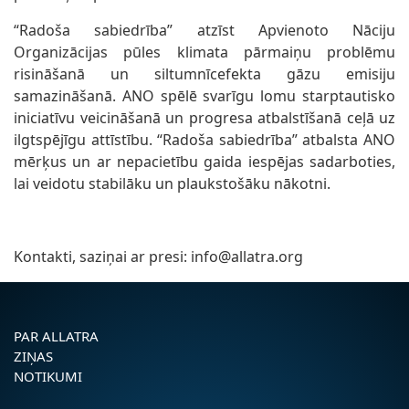
“Radoša sabiedrība” atzīst Apvienoto Nāciju
Organizācijas pūles klimata pārmaiņu problēmu
risināšanā un siltumnīcefekta gāzu emisiju
samazināšanā. ANO spēlē svarīgu lomu starptautisko
iniciatīvu veicināšanā un progresa atbalstīšanā ceļā uz
ilgtspējīgu attīstību. “Radoša sabiedrība” atbalsta ANO
mērķus un ar nepacietību gaida iespējas sadarboties,
lai veidotu stabilāku un plaukstošāku nākotni.
Kontakti, saziņai ar presi: info@allatra.org
PAR ALLATRA
ZIŅAS
NOTIKUMI