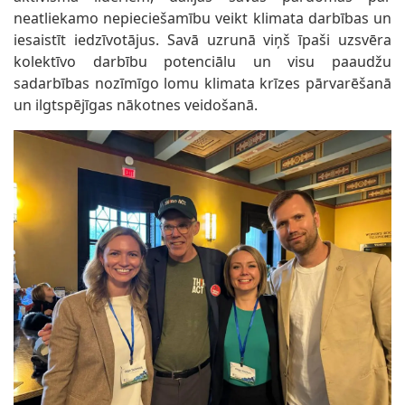
neatliekamo nepieciešamību veikt klimata darbības un
iesaistīt iedzīvotājus. Savā uzrunā viņš īpaši uzsvēra
kolektīvo darbību potenciālu un visu paaudžu
sadarbības nozīmīgo lomu klimata krīzes pārvarēšanā
un ilgtspējīgas nākotnes veidošanā.