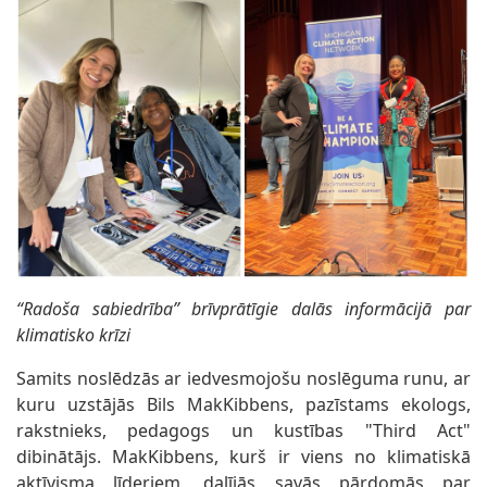
“Radoša sabiedrība” brīvprātīgie dalās informācijā par
klimatisko krīzi
Samits noslēdzās ar iedvesmojošu noslēguma runu, ar
kuru uzstājās Bils MakKibbens, pazīstams ekologs,
rakstnieks, pedagogs un kustības "Third Act"
dibinātājs. MakKibbens, kurš ir viens no klimatiskā
aktīvisma līderiem, dalījās savās pārdomās par