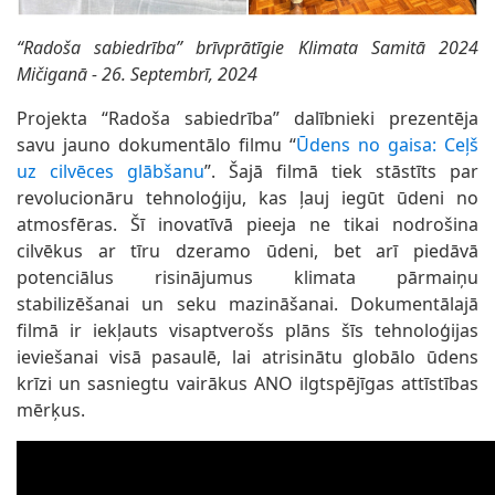
“Radoša sabiedrība” brīvprātīgie Klimata Samitā 2024
Mičiganā - 26. Septembrī, 2024
Projekta “Radoša sabiedrība” dalībnieki prezentēja
savu jauno dokumentālo filmu “
Ūdens no gaisa: Ceļš
uz cilvēces glābšanu
”. Šajā filmā tiek stāstīts par
revolucionāru tehnoloģiju, kas ļauj iegūt ūdeni no
atmosfēras. Šī inovatīvā pieeja ne tikai nodrošina
cilvēkus ar tīru dzeramo ūdeni, bet arī piedāvā
potenciālus risinājumus klimata pārmaiņu
stabilizēšanai un seku mazināšanai. Dokumentālajā
filmā ir iekļauts visaptverošs plāns šīs tehnoloģijas
ieviešanai visā pasaulē, lai atrisinātu globālo ūdens
krīzi un sasniegtu vairākus ANO ilgtspējīgas attīstības
mērķus.