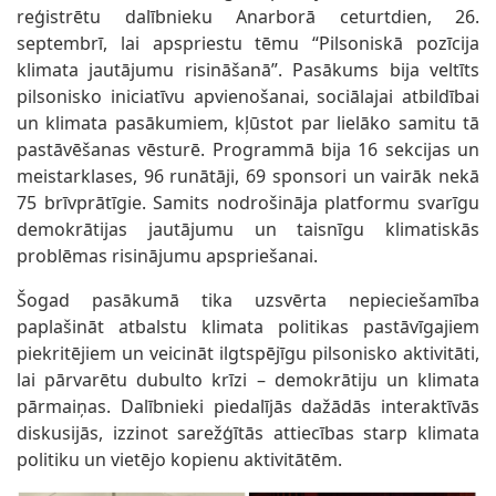
reģistrētu dalībnieku Anarborā ceturtdien, 26.
septembrī, lai apspriestu tēmu “Pilsoniskā pozīcija
klimata jautājumu risināšanā”. Pasākums bija veltīts
pilsonisko iniciatīvu apvienošanai, sociālajai atbildībai
un klimata pasākumiem, kļūstot par lielāko samitu tā
pastāvēšanas vēsturē. Programmā bija 16 sekcijas un
meistarklases, 96 runātāji, 69 sponsori un vairāk nekā
75 brīvprātīgie. Samits nodrošināja platformu svarīgu
demokrātijas jautājumu un taisnīgu klimatiskās
problēmas risinājumu apspriešanai.
Šogad pasākumā tika uzsvērta nepieciešamība
paplašināt atbalstu klimata politikas pastāvīgajiem
piekritējiem un veicināt ilgtspējīgu pilsonisko aktivitāti,
lai pārvarētu dubulto krīzi – demokrātiju un klimata
pārmaiņas. Dalībnieki piedalījās dažādās interaktīvās
diskusijās, izzinot sarežģītās attiecības starp klimata
politiku un vietējo kopienu aktivitātēm.