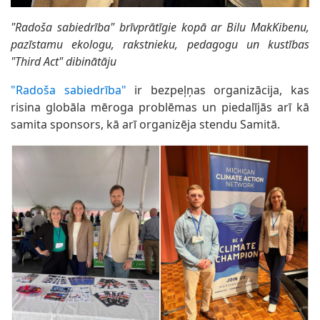
"Radoša sabiedrība" brīvprātīgie kopā ar Bilu MakKibenu,
pazīstamu ekologu, rakstnieku, pedagogu un kustības
"Third Act" dibinātāju
"Radoša sabiedrība"
ir bezpeļņas organizācija, kas
risina globāla mēroga problēmas un piedalījās arī kā
samita sponsors, kā arī organizēja stendu Samitā.