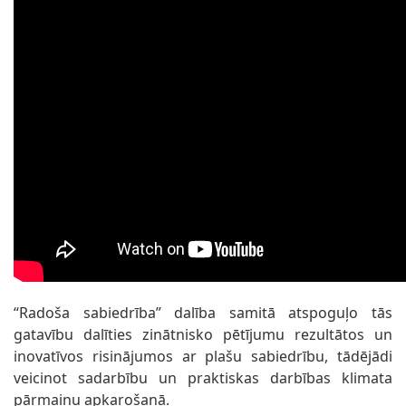
“Radoša sabiedrība” dalība samitā atspoguļo tās
gatavību dalīties zinātnisko pētījumu rezultātos un
inovatīvos risinājumos ar plašu sabiedrību, tādējādi
veicinot sadarbību un praktiskas darbības klimata
pārmaiņu apkarošanā.