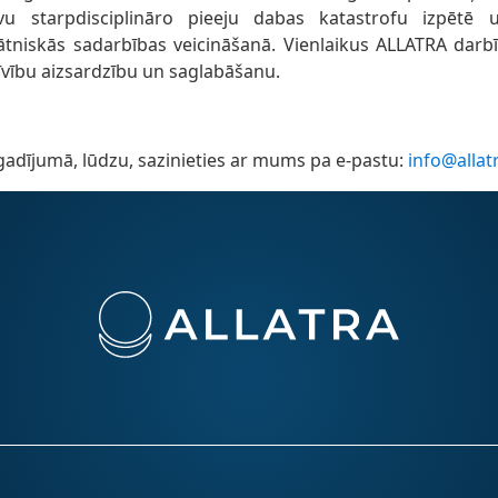
u starpdisciplināro pieeju dabas katastrofu izpētē 
ātniskās sadarbības veicināšanā. Vienlaikus ALLATRA darbī
rīvību aizsardzību un saglabāšanu.
adījumā, lūdzu, sazinieties ar mums pa e-pastu:
info@allat