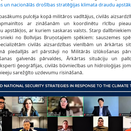
as un nacionālās drošības stratēģijas klimata draudu apstākļ
pasākums pulcēja kopā militāros vadītājus, civilās aizsardzī
i apmainītos ar zināšanām un koordinētu rīcību piea
u apstākļos, ar kuriem saskaras valsts. Starp dalībniekiem
snieki no Bolīvijas Bruņotajiem spēkiem: sauszemes spēk
ecializētām civilās aizsardzības vienībām un ārkārtas sit
ā piedalījās arī pārstāvji no Militārās izlūkošanas pār
šanas galvenās pārvaldes, Ārkārtas situāciju un palī
ksperti ģeogrāfijas, civilās būvniecības un hidroloģijas jom
pieeju sarežģīto uzdevumu risināšanā.