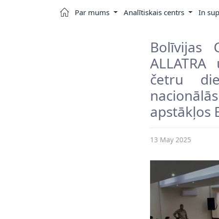
Par mums
Analītiskais centrs
In sup
Bolīvijas 
ALLATRA u
četru di
nacionāl
apstākļos B
13 May 2025