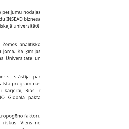
o pētījumu nodaļas
ādu INSEAD biznesa
skajā universitātē,
s Zemes analītisko
u jomā. Kā ķīmijas
as Universitāte un
erts, stāstīja par
tbalsta programmas
i karjerai, Rios ir
ANO Globālā pakta
antropogēno faktoru
s riskus. Viens no