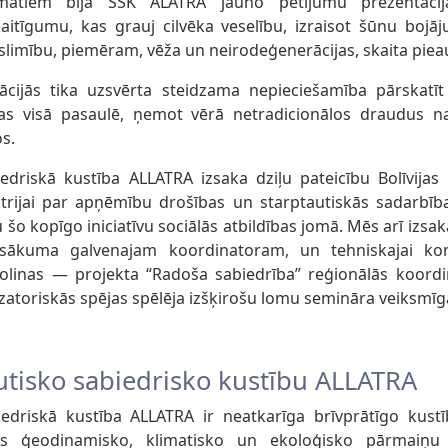
ematiem bija SSK ALATRA jauno pētījumu prezentāc
itīgumu, kas grauj cilvēka veselību, izraisot šūnu boj
limību, piemēram, vēža un neirodeģenerācijas, skaita pie
cijās tika uzsvērta steidzama nepieciešamība pārskatīt 
jas visā pasaulē, ņemot vērā netradicionālos draudus n
s.
edriskā kustība ALLATRA izsaka dziļu pateicību Bolīvijas 
strijai par apņēmību drošības un starptautiskās sadarbīb
 šo kopīgo iniciatīvu sociālās atbildības jomā. Mēs arī izsa
sākuma galvenajam koordinatoram, un tehniskajai kom
olinas — projekta “Radoša sabiedrība” reģionālās koord
izatoriskās spējas spēlēja izšķirošu lomu semināra veiksmīg
utisko sabiedrisko kustību ALLATRA
iedriskā kustība ALLATRA ir neatkarīga brīvprātīgo kustī
s ģeodinamisko, klimatisko un ekoloģisko pārmaiņu 