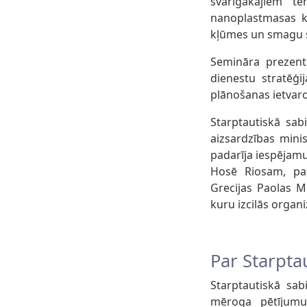
svarīgākajiem t
nanoplastmasas ka
kļūmes un smagu s
Semināra prezentā
dienestu stratēģi
plānošanas ietvaro
Starptautiskā sabi
aizsardzības mini
padarīja iespējamu
Hosē Riosam, pa
Grecijas Paolas M
kuru izcilās organ
Par Starpta
Starptautiskā sab
mēroga pētījumu