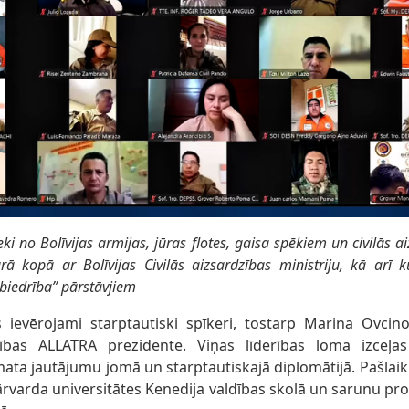
ki no Bolīvijas armijas, jūras flotes, gaisa spēkiem un civilās 
rā kopā ar Bolīvijas Civilās aizsardzības ministriju, kā arī 
biedrība” pārstāvjiem
 ievērojami starptautiski spīkeri, tostarp Marina Ovcino
tības ALLATRA prezidente. Viņas līderības loma izceļa
ata jautājumu jomā un starptautiskajā diplomātijā. Pašlai
Hārvarda universitātes Kenedija valdības skolā un sarunu 