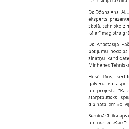
Juridiskajā fakultāt
Dr. Džons Ans, AL
eksperts, prezent
skolā, tehnisko zi
kā arī maģistra grā
Dr. Anastasija Pa
pētījumu nodaļas 
zinātņu kandidāte
Minhenes Tehniskā
Hosē Rios, sertif
galvenajiem aspek
un projekta “Radoš
starptautisks sp
dibinātājiem Bolīvij
Seminārā tika apsk
un nepieciešamību