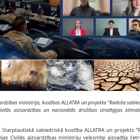
zsardzības ministrija, kustības ALLATRA un projekta “Radoša sabied
ivilās aizsardzības un nacionālās drošības stratēģijas klima
 Starptautiskā sabiedriskā kustība ALLATRA un projekts “
ijas Civilās aizsardzības ministriju veiksmīgi aizvadīja če