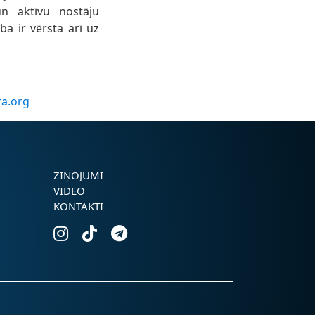
un aktīvu nostāju
ba ir vērsta arī uz
ra.org
ZIŅOJUMI
VIDEO
KONTAKTI