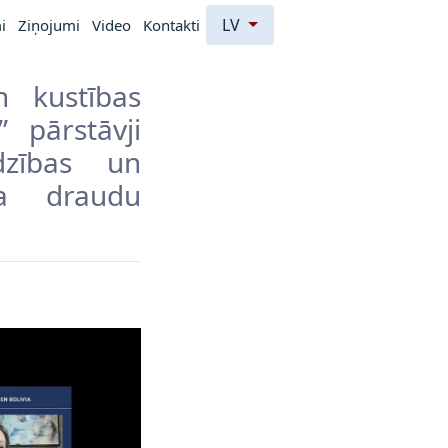
LV
i
Ziņojumi
Video
Kontakti
un kustības
 pārstāvji
dzības un
ta draudu