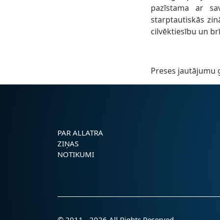
pazīstama ar sav
starptautiskās zin
cilvēktiesību un b
Preses jautājumu g
PAR ALLATRA
ZIŅAS
NOTIKUMI
© 2011 - 2026 All Rights Reserved