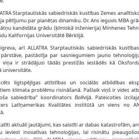
ē.
LATRA Starptautiskās sabiedriskās kustības Zemes analītisk
ēja pētījumu par planētas dinamiku. Dr. Ans ieguvis MBA gr
nātņu kandidāta grādu (ķīmiskā inženierija) Minhenes Tehni
du Kalifornijas Universitātē Bērklijā.
šigreva, arī ALLATRA Starptautiskās sabiedriskās kustība
pārstāve, pastāstīja par sasniegumiem jauno tehnoloģij
 viņa ir strādājusi tādās prestižās iestādēs kā Oksford
 universitāte.
icēts ilgtspējīgas attīstības un sociālās atbildības eksp
tiem klimata problēmu risināšanā. Pašlaik viņš ir vides a
a sabiedrība” koordinators Bolīvijā. Pateicoties izcilaja
īkers Latīņamerikas Kvalitātes institūtā un viens no 
ā.
atīti aktuāli jautājumi, kas saistīti ar dabas katastrofām, 
 ieviest inovatīvas tehnoloģijas, lai risinātu pieaugošo