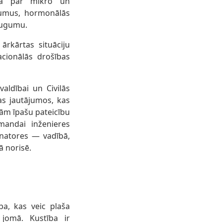
ija par mikro un
ājumus, hormonālās
augumu.
ārkārtas situāciju
acionālās drošības
valdībai un Civilās
as jautājumos, kas
kām īpašu pateicību
andai inženieres
inatores — vadībā,
ā norisē.
ba, kas veic plaša
jomā. Kustība ir