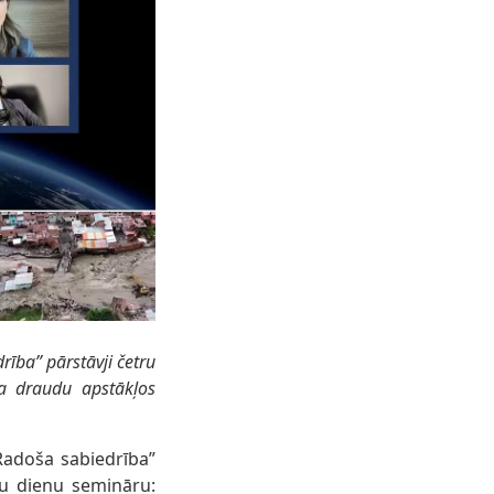
rība” pārstāvji četru
ta draudu apstākļos
Radoša sabiedrība”
tru dienu semināru: