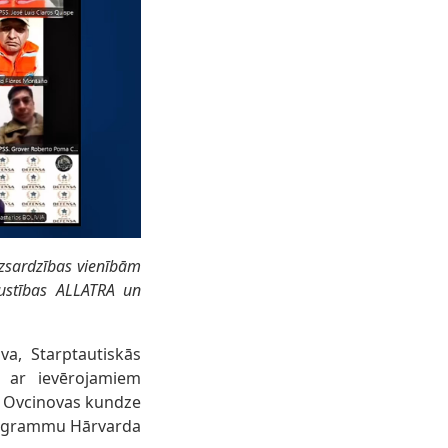
aizsardzības vienībām
kustības ALLATRA un
va, Starptautiskās
s ar ievērojamiem
k Ovcinovas kundze
programmu Hārvarda