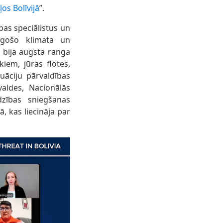
os Bolīvijā
”.
bas speciālistus un
ugošo klimata un
 bija augsta ranga
iem, jūras flotes,
uāciju pārvaldības
valdes, Nacionālās
dzības sniegšanas
ā, kas liecināja par