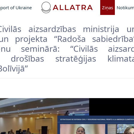
port of Ukraine
Ziņas
Notikum
Civilās aizsardzības ministrija 
n projekta “Radoša sabiedrība”
enu seminārā: “Civilās aizsar
ās drošības stratēģijas klima
olīvijā”