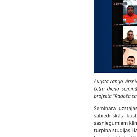
Augsta ranga virsnie
četru dienu seminā
projekta “Radoša sa
Seminārā uzstājās
sabiedriskās kus
sasniegumiem klim
turpina studijas 