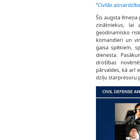
“
Civilās aizsardzīb
Šis augsta līmeņa 
zinātniekus, la
ģeodinamisko risk
komandieri un vir
gaisa spēkiem, sp
dienesta. Pasākum
drošības novērtē
pārvaldes, kā arī e
dziļu starpresoru 