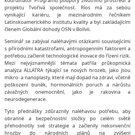
koordinátor Programu podpory životního prostředí a
projektu Tvořivá společnost. Ríos má za sebou
vynikající kariéru, je mezinárodním řečníkem
Latinskoamerického institutu kvality a byl zakládajícím
členem Globální dohody OSN v Bolívii.
Seminář se zabýval naléhavými otázkami souvisejícími
s přírodními katastrofami, antropogenním faktorem a
potřebou začlenit technologické inovace do řízení rizik.
Mezi nejvýznamnější témata patřila průkopnická
analýza ALLATRA týkající se nových hrozeb, jako jsou
mikro- a nanoplasty, které mají dopad na zdraví, včetně
poškození buněk, hormonálních poruch a nárůstu
závažných onemocnění, jako je rakovina a
neurodegenerace.
Tyto přednášky zdůraznily naléhavou potřebu, aby
obranné a bezpečnostní složky po celém světě
přehodnotily své strategie a začlenily nekonvenční
hrozby do národních plánů na zvýšení