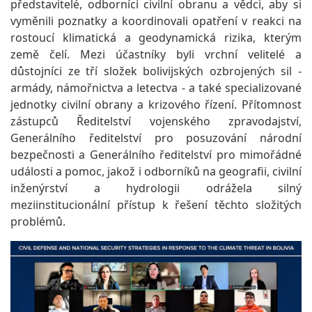
představitelé, odborníci civilní obranu a vědci, aby si
vyměnili poznatky a koordinovali opatření v reakci na
rostoucí klimatická a geodynamická rizika, kterým
země čelí. Mezi účastníky byli vrchní velitelé a
důstojníci ze tří složek bolivijských ozbrojených sil -
armády, námořnictva a letectva - a také specializované
jednotky civilní obrany a krizového řízení. Přítomnost
zástupců Ředitelství vojenského zpravodajství,
Generálního ředitelství pro posuzování národní
bezpečnosti a Generálního ředitelství pro mimořádné
události a pomoc, jakož i odborníků na geografii, civilní
inženýrství a hydrologii odrážela silný
meziinstitucionální přístup k řešení těchto složitých
problémů.