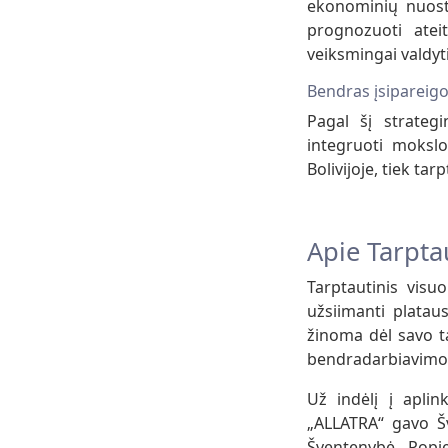
ekonominių nuosto
prognozuoti ateit
veiksmingai valdyti
Bendras įsipareig
Pagal šį strategi
integruoti mokslo 
Bolivijoje, tiek tar
Apie Tarpta
Tarptautinis visu
užsiimanti platau
žinoma dėl savo ta
bendradarbiavimo s
Už indėlį į apli
„ALLATRA“ gavo Šv
Šventenybė Popie