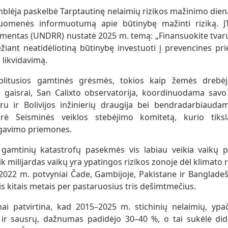
blėja paskelbė Tarptautinę nelaimių rizikos mažinimo dien
isuomenės informuotumą apie būtinybę mažinti riziką. JT
entas (UNDRR) nustatė 2025 m. temą: „Finansuokite tvar
žiant neatidėliotiną būtinybę investuoti į prevencines pr
 likvidavimą.
paplitusios gamtinės grėsmės, tokios kaip žemės drebėji
ų gaisrai, San Calixto observatorija, koordinuodama savo v
ru ir Bolivijos inžinierių draugija bei bendradarbiauda
įkūrė Seisminės veiklos stebėjimo komitetą, kurio tiks
agavimo priemones.
gamtinių katastrofų pasekmės vis labiau veikia vaikų p
milijardas vaikų yra ypatingos rizikos zonoje dėl klimato re
k 2022 m. potvyniai Čade, Gambijoje, Pakistane ir Banglade
is kitais metais per pastaruosius tris dešimtmečius.
imai patvirtina, kad 2015–2025 m. stichinių nelaimių, ypa
 ir sausrų, dažnumas padidėjo 30–40 %, o tai sukėlė did