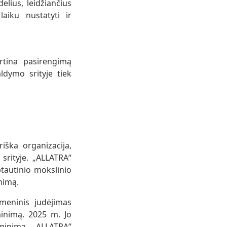
lius, leidžiančius
laiku nustatyti ir
irtina pasirengimą
aldymo srityje tiek
“
iška organizacija,
srityje. „ALLATRA“
ptautinio mokslinio
nimą.
meninis judėjimas
minimą. 2025 m. Jo
iminimą „ALLATRA“