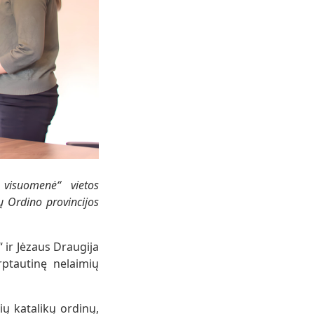
 visuomenė“ vietos
ų Ordino provincijos
 ir Jėzaus Draugija
arptautinę nelaimių
ių katalikų ordinų,