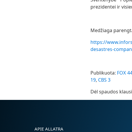
prezidentei ir vis
Medžiaga parengta 
https://www.infors
desastres-compania
Publikuota:
FOX 4
19
,
CBS 3
Dėl spaudos klaus
APIE ALLATRA