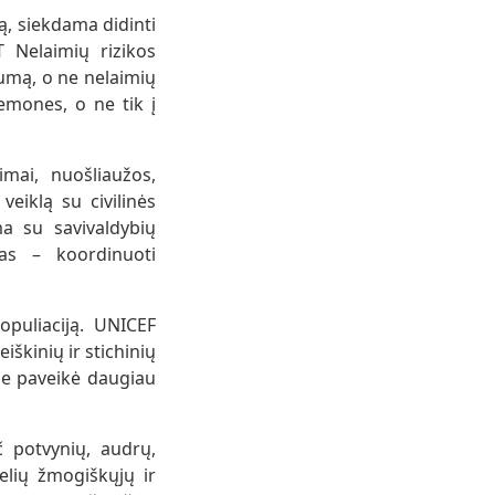
ą, siekdama didinti
 Nelaimių rizikos
umą, o ne nelaimių
iemones, o ne tik į
mai, nuošliaužos,
eiklą su civilinės
ma su savivaldybių
las – koordinuoti
opuliaciją. UNICEF
iškinių ir stichinių
še paveikė daugiau
č potvynių, audrų,
elių žmogiškųjų ir