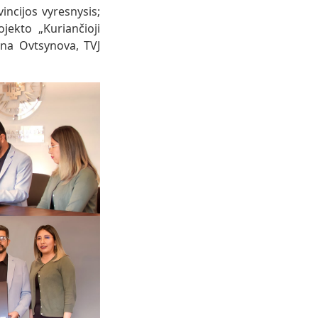
ncijos vyresnysis;
jekto „Kuriančioji
yna Ovtsynova, TVJ