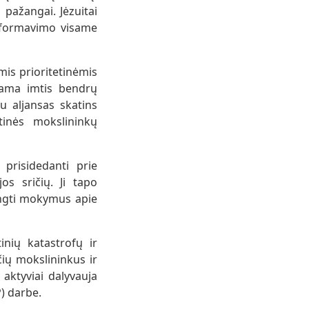
 pažangai. Jėzuitai
s formavimo visame
mis prioritetinėmis
inama imtis bendrų
 aljansas skatins
tinės mokslininkų
 prisidedanti prie
os sričių. Ji tapo
rengti mokymus apie
nių katastrofų ir
čių mokslininkus ir
 aktyviai dalyvauja
) darbe.