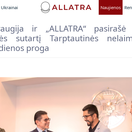
Ukrainai
Naujienos
Ren
augija ir „ALLATRA“ pasirašė 
tės sutartį Tarptautinės nelaim
dienos proga