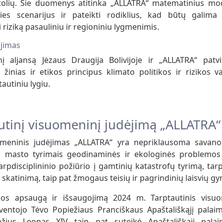
lių. Šie duomenys atitinka „ALLATRA“ matematinius mode
ies scenarijus ir pateikti rodiklius, kad būtų galima 
 riziką pasauliniu ir regioniniu lygmenimis.
ojimas
nį aljansą Jėzaus Draugija Bolivijoje ir „ALLATRA“ patv
žinias ir etikos principus klimato politikos ir rizikos v
ptautiniu lygiu.
utinį visuomeninį judėjimą „ALLATRA
omeninis judėjimas „ALLATRA“ yra nepriklausoma savanor
s masto tyrimais geodinaminės ir ekologinės problemos 
rpdisciplininio požiūrio į gamtinių katastrofų tyrimą, tar
katinimą, taip pat žmogaus teisių ir pagrindinių laisvių gy
nkos apsaugą ir išsaugojimą 2024 m. Tarptautinis visuo
entojo Tėvo Popiežiaus Pranciškaus Apaštališkąjį palai
žius Leonas XIV taip pat suteikė Apaštališkąjį pala