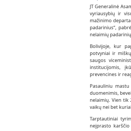
JT Generalinė Asam
vyriausybių ir v
mažinimo departam
padarinius“, pabrė
nelaimių padarinių
Bolivijoje, kur 
potvyniai ir mišk
saugos viceminist
institucijomis, 
prevencines ir re
Pasauliniu mastu 
duomenimis, beveik 
nelaimių. Vien ti
vaikų nei bet kuria
Tarptautiniai tyr
neįprasto karščio