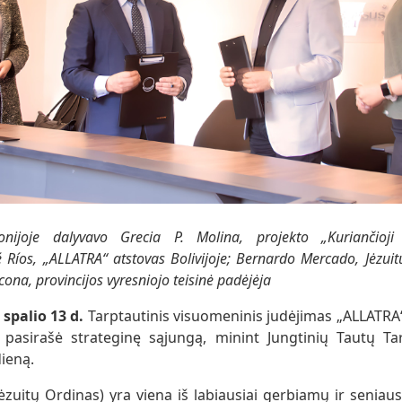
nijoje dalyvavo Grecia P. Molina, projekto „Kuriančioji
 Ríos, „ALLATRA“ atstovas Bolivijoje; Bernardo Mercado, Jėzuit
icona, provincijos vyresniojo teisinė padėjėja
spalio 13 d.
Tarptautinis visuomeninis judėjimas „ALLATRA“
iai pasirašė strateginę sąjungą, minint Jungtinių Tautų T
ieną.
Jėzuitų Ordinas) yra viena iš labiausiai gerbiamų ir seniaus