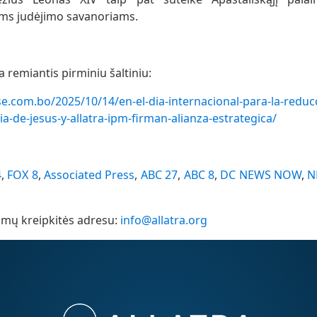
iems judėjimo savanoriams.
remiantis pirminiu šaltiniu:
e.com.bo/2025/10/14/en-el-dia-internacional-para-la-reducc
-de-jesus-y-allatra-ipm-firman-alianza-estrategica/
4
,
FOX 8
,
Associated Press
,
ABC 27
,
ABC 8
,
DC NEWS NOW
,
N
imų kreipkitės adresu:
info@allatra.org