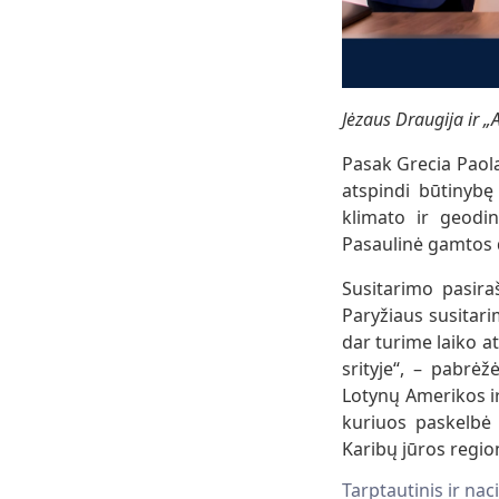
Jėzaus Draugija ir „
Pasak Grecia Paola 
atspindi būtinybę 
klimato ir geodi
Pasaulinė gamtos d
Susitarimo pasira
Paryžiaus susitari
dar turime laiko a
srityje“, – pabrė
Lotynų Amerikos i
kuriuos paskelbė 
Karibų jūros regio
Tarptautinis ir nac