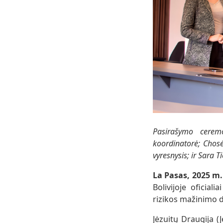
Pasirašymo ceremo
koordinatorė; Chosé
vyresnysis; ir Sara T
La Pasas, 2025 m. 
Bolivijoje oficial
rizikos mažinimo d
Jėzuitų Draugija (