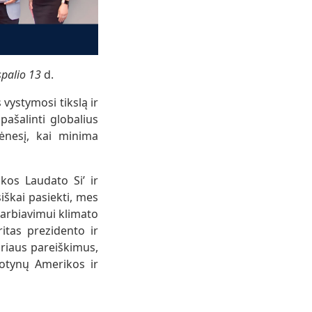
 spalio 13
d.
 vystymosi tikslą ir
pašalinti globalius
ėnesį, kai minima
kos Laudato Si’ ir
iškai pasiekti, mes
darbiavimui klimato
itas prezidento ir
riaus pareiškimus,
tynų Amerikos ir