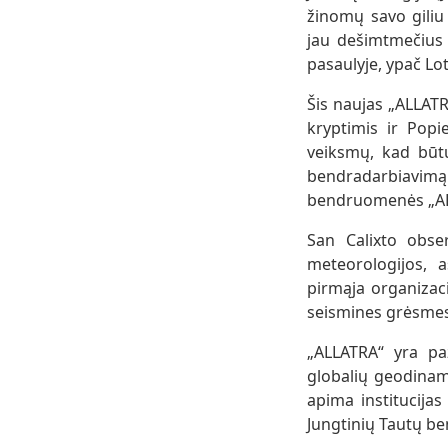
žinomų savo giliu 
jau dešimtmečius 
pasaulyje, ypač Lo
Šis naujas „ALLATR
kryptimis ir Popi
veiksmų, kad būt
bendradarbiavimą
bendruomenės „AL
San Calixto obser
meteorologijos, a
pirmąja organizaci
seismines grėsmes 
„ALLATRA“ yra pa
globalių geodinami
apima institucijas
Jungtinių Tautų be