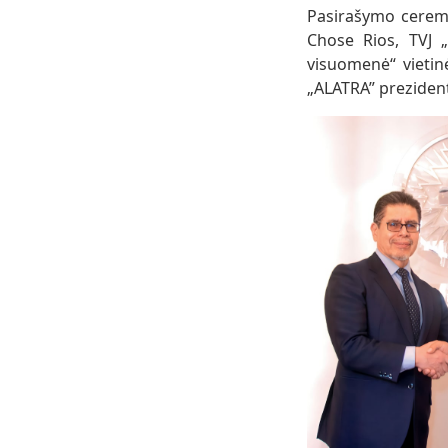
Pasirašymo ceremo
Chose Rios, TVJ „
visuomenė“ vietin
„ALATRA” prezidentė