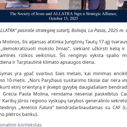
ALLATRA“ pasirašė strateginę sutartį, Bolivija, La Pasas, 2025 m.
Molinos, šis aljansas atitinka Jungtinių Tautų 17-ąjį tvaraus
„demokratizuoti mokslo žinias“, siekiant užkirsti kelią ir 
naminės rizikos veiksnius. Šis renginys vyksta spalio m
iena ir Tarptautinė klimato apsaugos diena.
šymas yra ypač svarbus šiais metais, kai minimas encikli
mo 10-metis. „Nors Paryžiaus susitarimo tikslai dar nėra vis
tkurti etinį orientyrą ir įkvėpti gyvybę daugiašaliam bendra
žė Grecia Paola Molina, remdama neseniai paskelbtus Car
r Karibų jūros regiono vyskupų tarybos generalinio sekreto
leidinys
„América Futura“
bendradarbiaudamas su CAF (Lo
no plėtros banku).
ionalinis kontekstas