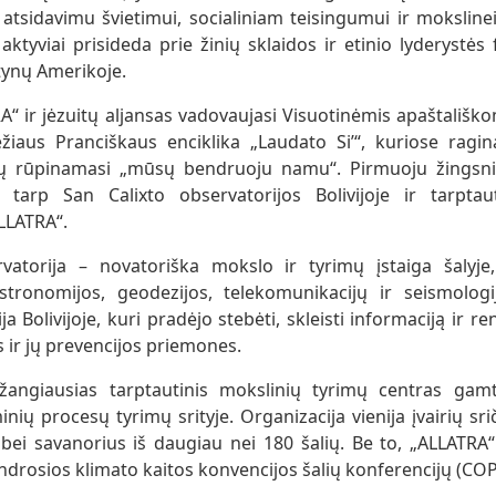
atsidavimu švietimui, socialiniam teisingumui ir mokslinei
aktyviai prisideda prie žinių sklaidos ir etinio lyderystė
tynų Amerikoje.
A“ ir jėzuitų aljansas vadovaujasi Visuotinėmis apaštališko
ežiaus Pranciškaus enciklika „Laudato Si’“, kuriose rag
ų rūpinamasi „mūsų bendruoju namu“. Pirmuoju žingsniu
 tarp San Calixto observatorijos Bolivijoje ir tarptau
LATRA“.
vatorija – novatoriška mokslo ir tyrimų įstaiga šalyje,
stronomijos, geodezijos, telekomunikacijų ir seismologij
ja Bolivijoje, kuri pradėjo stebėti, skleisti informaciją ir 
ir jų prevencijos priemones.
žangiausias tarptautinis mokslinių tyrimų centras gamti
nių procesų tyrimų srityje. Organizacija vienija įvairių sri
 bei savanorius iš daugiau nei 180 šalių. Be to, „ALLATRA“
ndrosios klimato kaitos konvencijos šalių konferencijų (COP