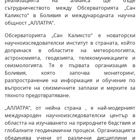
реализацията на алианса ще бъде
сътрудничеството между Обсерваторията „Сан
Каликсто“ в Боливия и международната научна
общност „АЛЛАТРА“.
Обсерваторията „Сан Каликсто“ е новаторски
научноизследователски институт в страната, който
допринася в областите на метеорологията,
астрономията, геодезията, телекомуникациите и
сеизмологията. Тя е първата организация в
Боливия, която започва мониторинг,
разпространение на информация и обучение по
въпросите на сеизмичните заплахи и мерките за
тяхното предотвратяване.
„АЛЛАТРА“, от нейна страна , е най-модерният
международен научноизследователски център в
областта на изучаването на природните бедствия и
глобалните геодинамични процеси. Организацията
обединява учени от различни дисциплини и