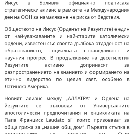
Иисус в Боливия официално подписаха
стратегически алианс в рамките на Международния
ден на ООН за намаляване на риска от бедствия.
Обществото на Иисус (Орденът на йезуитите) е един
от най-уважаваните и най-старите католически
ордени, известен със своята дълбока отдаденост на
образованието, социалната справедливост и
научния прогрес. В продължение на десетилетия
йезуитите активно допринасят за
разпространението на знанието и формирането на
етично лидерство по целия свят, особено в
Латинска Америка.
Новият алианс между „АЛЛАТРА“ и Ордена на
йезуитите се ръководи от Универсалните
апостолически предпочитания и енцикликата на
Папа Франциск Laudato si’, които призовават за
обща грижа за „нашия общ дом“. Първата стъпка в