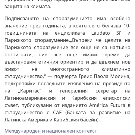
защита на климата.
Подписването на споразумението има особено
значение през годината, в която се отбелязва 10-
годишнината на енцикликата Laudato Si’ и
Парижкото споразумение.„Въпреки че целите на
Парижкото споразумение все още не са напълно
постигнати, ние все още имаме време да
възстановим етичния ориентир и да вдъхнем нов
живот на многостранното климатично
сътрудничество,“ — подчерта Греис Паола Молина,
подкрепяйки последните изявления на президента
на „Каритас“ и генералния секретар на
Латиноамериканския и Карибския епископски
съвет, публикувани от изданието América Futura в
сътрудничество с CAF (Банката за развитие на
Латинска Америка и Карибския басейн).
Международен и национален контекст