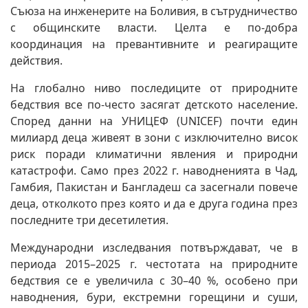
Съюза на инженерите на Боливия, в сътрудничество
с общинските власти. Целта е по-добра
координация на превантивните и реагиращите
действия.
На глобално ниво последиците от природните
бедствия все по-често засягат детското население.
Според данни на УНИЦЕФ (UNICEF) почти един
милиард деца живеят в зони с изключително висок
риск поради климатични явления и природни
катастрофи. Само през 2022 г. наводненията в Чад,
Гамбия, Пакистан и Бангладеш са засегнали повече
деца, отколкото през която и да е друга година през
последните три десетилетия.
Международни изследвания потвърждават, че в
периода 2015–2025 г. честотата на природните
бедствия се е увеличила с 30–40 %, особено при
наводнения, бури, екстремни горещини и суши,