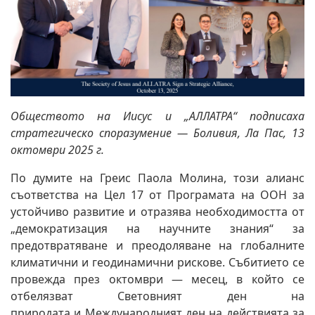
Обществото на Иисус и „АЛЛАТРА“ подписаха
стратегическо споразумение — Боливия, Ла Пас, 13
октомври 2025 г.
По думите на Греис Паола Молина, този алианс
съответства на Цел 17 от Програмата на ООН за
устойчиво развитие и отразява необходимостта от
„демократизация на научните знания“ за
предотвратяване и преодоляване на глобалните
климатични и геодинамични рискове. Събитието се
провежда през октомври — месец, в който се
отбелязват Световният ден на
природата и Международният ден на действията за