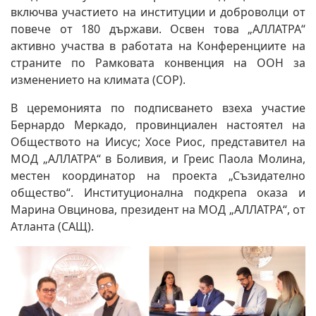
включва участието на институции и доброволци от
повече от 180 държави. Освен това „АЛЛАТРА“
активно участва в работата на Конференциите на
страните по Рамковата конвенция на ООН за
изменението на климата (COP).
В церемонията по подписването взеха участие
Бернардо Меркадо, провинциален настоятел на
Обществото на Иисус; Хосе Риос, представител на
МОД „АЛЛАТРА“ в Боливия, и Греис Паола Молина,
местен координатор на проекта „Съзидателно
общество“. Институционална подкрепа оказа и
Марина Овцинова, президент на МОД „АЛЛАТРА“, от
Атланта (САЩ).