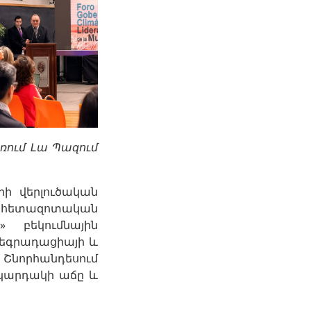
ռում Լա Պազում
րի վերլուծական
ին հետազոտական
» բեկումնային
դեգրադացիայի և
նորհանդեսում
ակարդակի աճը և