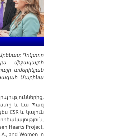
Արենաս; Դոկտոր
կա միջավայրի
իայի ամերիկյան
ախագահ Մարինա
պություններից,
որատը և Լա Պազ
պես CSR և կայուն
ակալություն,
 Hearts Project,
S.A., and Women in