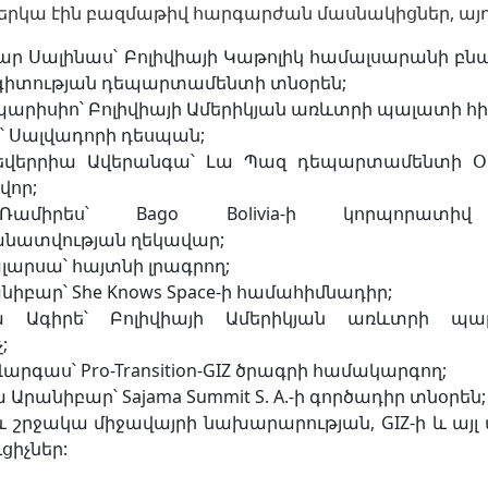
երկա էին բազմաթիվ հարգարժան մասնակիցներ, այդ
ար Սալինաս՝ Բոլիվիայի Կաթոլիկ համալսարանի
իտության դեպարտամենտի տնօրեն;
պարիսիո՝ Բոլիվիայի Ամերիկյան առևտրի պալատի հ
՝ Սալվադորի դեսպան;
եվերրիա Ավերանգա՝ Լա Պազ դեպարտամենտի Օր
որ;
ամիրես՝ Bago Bolivia-ի կորպորատիվ
ատվության ղեկավար;
արսա՝ հայտնի լրագրող;
նիբար՝ She Knows Space-ի համահիմնադիր;
ա Ագիրե՝ Բոլիվիայի Ամերիկյան առևտրի պա
;
արգաս՝ Pro-Transition-GIZ ծրագրի համակարգող;
Արանիբար՝ Sajama Summit S. A.-ի գործադիր տնօրեն;
և շրջակա միջավայրի նախարարության, GIZ-ի և այ
ցիչներ: