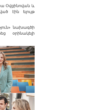
ա Օվցինովան և
ած էին ելույթ
թյուն» նախագծի
եց օրինակելի