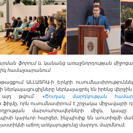
արման ֆորում և կանանց առաջնորդության միջոցա
լիկ համալսարանում
թացքում ԱԼԼԱՏՌԱ-ի Երկրի ուսումնասիրություննե
ներկայացուցիչները ներկայացրել են իրենց վերջ
, այդ թվում՝ «
Ծուղակ մարդկության համար
ֆիլմը, որն ուսումնասիրում է շրջակա միջավայրի 
ողջության մարտահրավերների միջև կապը: Շ
նպիսի կարևոր հարցեր, ինչպիսիք են աուտիզմի մ
լաստիկնի աճող առկայությունը մարդու մարմնում: