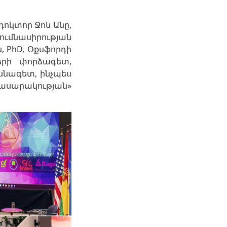
դոկտոր Ջոն Անը,
ումնասիրության
 PhD, Օքսֆորդի
երի փորձագետ,
սնագետ, ինչպես
ասարակության»