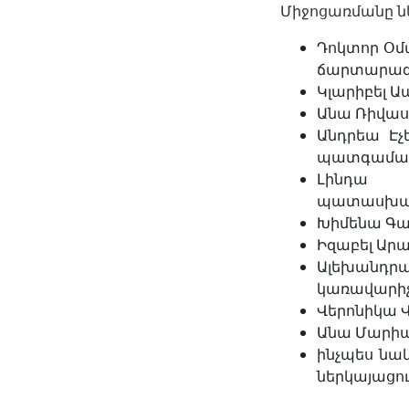
Միջոցառմանը ն
Դոկտոր Օմ
ճարտարագ
Կլարիբել Ա
Անա Ռիվաս
Անդրեա Էչ
պատգամավ
Լինդա Ռ
պատասխան
Խիմենա Գալ
Իզաբել Արա
Ալեխանդր
կառավարիչ
Վերոնիկա Վ
Անա Մարիա 
ինչպես նա
ներկայացու