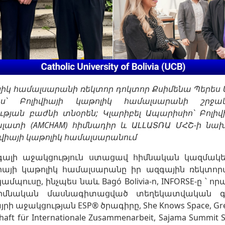
ոլիկ համալսարանի ռեկտոր դոկտոր Քսիմենա Պերես 
ս՝ Բոլիվիայի կաթոլիկ համալսարանի շրջա
յան բաժնի տնօրեն; Կլարիբել Ապարիսիո՝ Բոլիվ
լատի (AMCHAM) հիմնադիր և ԱԼԼԱՏՌԱ ՄՀՇ-ի ն
իվիայի կաթոլիկ համալսարանում
գալի աջակցություն ստացավ հիմնական կազմակեր
վիայի կաթոլիկ համալսարանը իր ազգային ռեկտ
պուսը, ինչպես նաև Bagó Bolivia-n, INFORSE-ը ՝ որ
իմնական մասնագիտացված տեղեկատվական գործ
ի աջակցության ESP® ծրագիրը, She Knows Space, Green
haft für Internationale Zusammenarbeit, Sajama Summit 