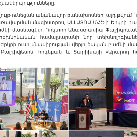
կազմակերպությունները.
ույթ ունեցան ականավոր բանախոսներ, այդ թվում ՝ 
կառավարման մագիստրոս, ԱԼԼԱՏՌԱ ՄՀՇ-ի Երկրի ուս
աժնի մասնագետ, Դոկտոր Անաստասիա Փաշիգրևան,
տեխնիկական համալսարանի նոր տեխնոլոգիան
 Երկրի ուսումնասիրության վերլուծական բաժնի մա
Բալդիվյեսոն, հոգեբան և Տարիխայի «Արարող հ