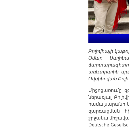
Բոլիվիայի կաթ
Օմար Սալինա
ճարտարագիտութ
առևտրային պա
Օվցինովան Բոլ
Միջոցառումը զ
ներառյալ Բոլի
համալսարանի կամ
զարգացման հ
շրջակա միջավայր
Deutsche Gesellsc