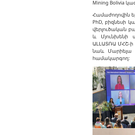
Mining Bolivia 
Համաժողովին ել
PhD, բիզնեսի 
վերլուծական բ
և Մյունխենի 
ԱԼԼԱՏՌԱ ՄՀՇ-ի
նաև Մարիելա 
համակարգող: