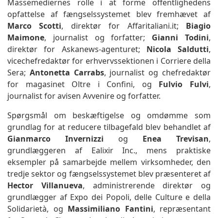
Massemediernes rolle i at forme offentlighedens
opfattelse af fængselssystemet blev fremhævet af
Marco Scotti
, direktør for Affaritaliani.it;
Biagio
Maimone
, journalist og forfatter;
Gianni Todini
,
direktør for Askanews-agenturet;
Nicola Saldutti
,
vicechefredaktør for erhvervssektionen i Corriere della
Sera;
Antonetta Carrabs
, journalist og chefredaktør
for magasinet Oltre i Confini, og
Fulvio Fulvi
,
journalist for avisen Avvenire og forfatter.
Spørgsmål om beskæftigelse og omdømme som
grundlag for at reducere tilbagefald blev behandlet af
Gianmarco Invernizzi
og
Enea Trevisan
,
grundlæggeren af Ealixir Inc., mens praktiske
eksempler på samarbejde mellem virksomheder, den
tredje sektor og fængselssystemet blev præsenteret af
Hector Villanueva
, administrerende direktør og
grundlægger af Expo dei Popoli, delle Culture e della
Solidarietà, og
Massimiliano Fantini
, repræsentant