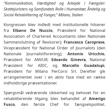
“Kommunikation, Værdighed og Arbejde i Fængsler:
Skattejuristers og Samfundets Rolle i Humanitær, Åndelig og
Social Rehabilitering af Fanger,” Milano, Italien
Kongressen blev indledt med institutionelle hilsener
fra
Elbano De Nuccio
, Præsident for National
Association of Chartered Accountants (den Nationale
Sammenslutning af Revisorer);
Francesco Caroprese
,
Vicepræsident for National Order of Journalists (den
Nationale Journalistforening);
Antonio Uricchio
,
Præsident for ANVUR;
Edoardo Ginevra
, National
Præsident for AIDC, og
Marcello Guadalupi
,
Præsident for Milano PerCorsi Srl. Derefter gik
arrangementet over i en aktiv fase med en række
indholdsrige præsentationer.
Spørgsmål vedrørende sikkerhed og behovet for en
rehabiliterende tilgang blev behandlet af
Amerigo
Fusco
, den første Chef for fængselspolitiet.