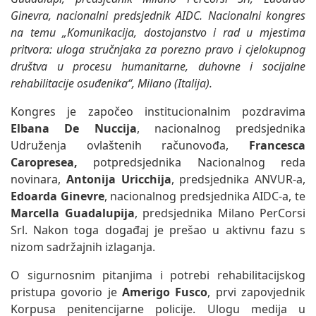
Ginevra, nacionalni predsjednik AIDC. Nacionalni kongres
na temu „Komunikacija, dostojanstvo i rad u mjestima
pritvora: uloga stručnjaka za porezno pravo i cjelokupnog
društva u procesu humanitarne, duhovne i socijalne
rehabilitacije osuđenika“, Milano (Italija).
Kongres je započeo institucionalnim pozdravima
Elbana De Nuccija
, nacionalnog predsjednika
Udruženja ovlaštenih računovođa,
Francesca
Caropresea,
potpredsjednika Nacionalnog reda
novinara,
Antonija Uricchija
, predsjednika ANVUR-a,
Edoarda Ginevre
, nacionalnog predsjednika AIDC-a, te
Marcella Guadalupija
, predsjednika Milano PerCorsi
Srl. Nakon toga događaj je prešao u aktivnu fazu s
nizom sadržajnih izlaganja.
O sigurnosnim pitanjima i potrebi rehabilitacijskog
pristupa govorio je
Amerigo Fusco
, prvi zapovjednik
Korpusa penitencijarne policije. Ulogu medija u