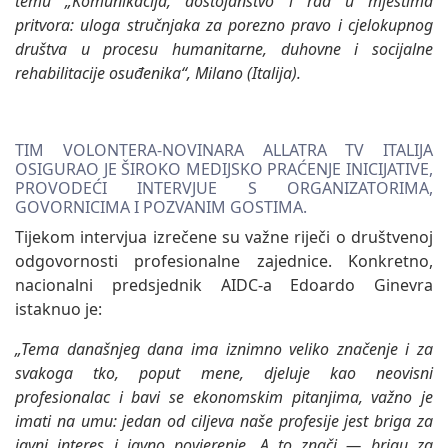
temu „Komunikacija, dostojanstvo i rad u mjestima
pritvora: uloga stručnjaka za porezno pravo i cjelokupnog
društva u procesu humanitarne, duhovne i socijalne
rehabilitacije osuđenika“, Milano (Italija).
TIM VOLONTERA-NOVINARA ALLATRA TV ITALIJA
OSIGURAO JE ŠIROKO MEDIJSKO PRAĆENJE INICIJATIVE,
PROVODEĆI INTERVJUE S ORGANIZATORIMA,
GOVORNICIMA I POZVANIM GOSTIMA.
Tijekom intervjua izrečene su važne riječi o društvenoj
odgovornosti profesionalne zajednice. Konkretno,
nacionalni predsjednik AIDC-a Edoardo Ginevra
istaknuo je:
„Tema današnjeg dana ima iznimno veliko značenje i za
svakoga tko, poput mene, djeluje kao neovisni
profesionalac i bavi se ekonomskim pitanjima, važno je
imati na umu: jedan od ciljeva naše profesije jest briga za
javni interes i javno povjerenje. A to znači — brigu za