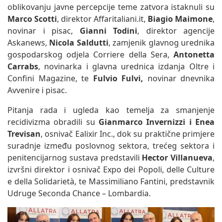
oblikovanju javne percepcije teme zatvora istaknuli su
Marco Scotti
, direktor Affaritaliani.it,
Biagio
Maimone
,
novinar i pisac,
Gianni Todini
, direktor agencije
Askanews,
Nicola Saldutti
, zamjenik glavnog urednika
gospodarskog odjela Corriere della Sera,
Antonetta
Carrabs
, novinarka i glavna urednica izdanja Oltre i
Confini Magazine, te
Fulvio Fulvi,
novinar dnevnika
Avvenire i pisac.
Pitanja rada i ugleda kao temelja za smanjenje
recidivizma obradili su
Gianmarco Invernizzi i Enea
Trevisan
, osnivač Ealixir Inc., dok su praktične primjere
suradnje između poslovnog sektora, trećeg sektora i
penitencijarnog sustava predstavili
Hector Villanueva
,
izvršni direktor i osnivač Expo dei Popoli, delle Culture
e della Solidarietà, te Massimiliano Fantini, predstavnik
Udruge Seconda Chance – Lombardia.