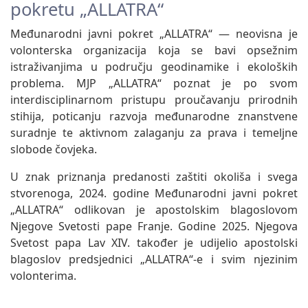
pokretu „ALLATRA“
Međunarodni javni pokret „ALLATRA“ — neovisna je
volonterska organizacija koja se bavi opsežnim
istraživanjima u području geodinamike i ekoloških
problema. MJP „ALLATRA“ poznat je po svom
interdisciplinarnom pristupu proučavanju prirodnih
stihija, poticanju razvoja međunarodne znanstvene
suradnje te aktivnom zalaganju za prava i temeljne
slobode čovjeka.
U znak priznanja predanosti zaštiti okoliša i svega
stvorenoga, 2024. godine Međunarodni javni pokret
„ALLATRA“ odlikovan je apostolskim blagoslovom
Njegove Svetosti pape Franje. Godine 2025. Njegova
Svetost papa Lav XIV. također je udijelio apostolski
blagoslov predsjednici „ALLATRA“-e i svim njezinim
volonterima.